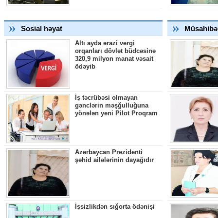
Sosial həyat
Müsahibə
Altı ayda ərazi vergi
orqanları dövlət büdcəsinə
320,9 milyon manat vəsait
ödəyib
İş təcrübəsi olmayan
gənclərin məşğulluğuna
yönələn yeni Pilot Proqram
Azərbaycan Prezidenti
şəhid ailələrinin dayağıdır
İşsizlikdən sığorta ödənişi