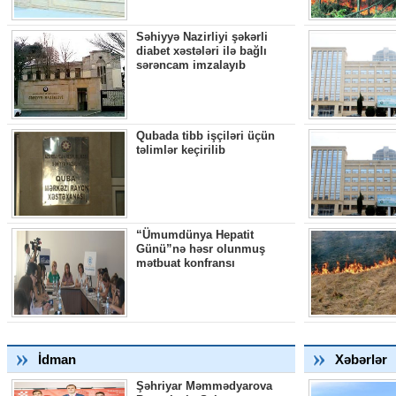
Səhiyyə Nazirliyi şəkərli
diabet xəstələri ilə bağlı
sərəncam imzalayıb
Qubada tibb işçiləri üçün
təlimlər keçirilib
“Ümumdünya Hepatit
Günü”nə həsr olunmuş
mətbuat konfransı
İdman
Xəbərlər
Şəhriyar Məmmədyarova