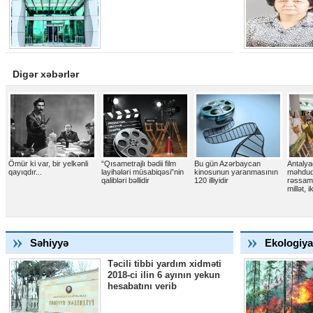
Digər xəbərlər
Ömür ki var, bir yelkənli
“Qısametrajlı bədii film
Bu gün Azərbaycan
Antalyad
qayıqdır...
layihələri müsabiqəsi”nin
kinosunun yaranmasının
məhdu
qalibləri bəllidir
120 illiyidir
rəssaml
millət, i
Səhiyyə
Ekologiya
Təcili tibbi yardım xidməti
2018-ci ilin 6 ayının yekun
hesabatını verib