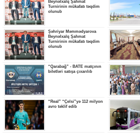
Beynəlxalq Şahmat
Turnirinin mükafatı təqdim
olunub
Şəhriyar Məmmədyarova
Beynəlxalq Şahmat
Turnirinin mükafatı təqdim
olunub
“Qarabağ” - BATE matçının
biletləri satışa çıxarılıb
“Real” “Çelsi”yə 112 milyon
avro təklif edib