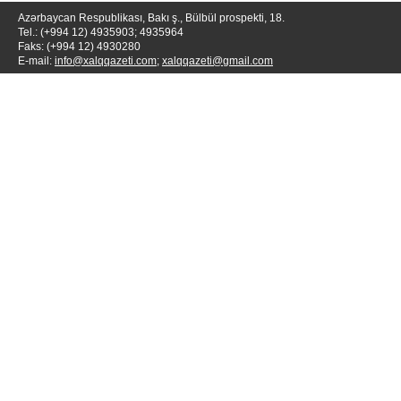
Azərbaycan Respublikası, Bakı ş., Bülbül prospekti, 18.
Tel.: (+994 12) 4935903; 4935964
Faks: (+994 12) 4930280
E-mail:
info@xalqqazeti.com
;
xalqqazeti@gmail.com