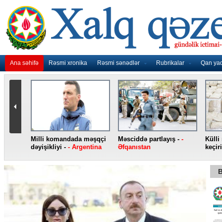
Ana səhifə
Rəsmi xronika
Rəsmi sənədlər
Rubrikalar
Qan ya
nidən
Milli komandada məşqçi
Məsciddə partlayış -
-
Külli
nqo
dəyişikliyi -
- Argentina
Əfqanıstan
keçiri