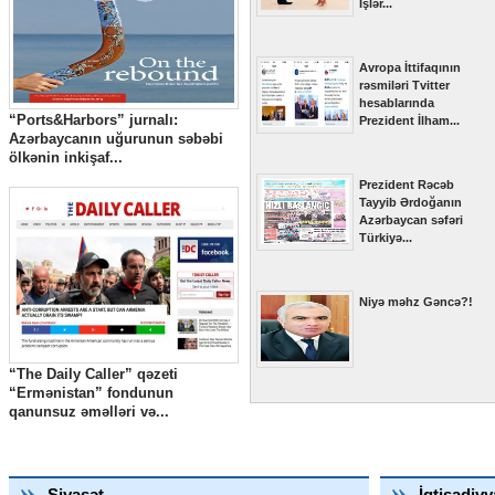
İşlər...
Avropa İttifaqının
rəsmiləri Tvitter
hesablarında
“Ports&Harbors” jurnalı:
Prezident İlham...
Azərbaycanın uğurunun səbəbi
ölkənin inkişaf...
Prezident Rəcəb
Tayyib Ərdoğanın
Azərbaycan səfəri
Türkiyə...
Niyə məhz Gəncə?!
“The Daily Caller” qəzeti
“Ermənistan” fondunun
qanunsuz əməlləri və...
Siyasət
İqtisadiyy