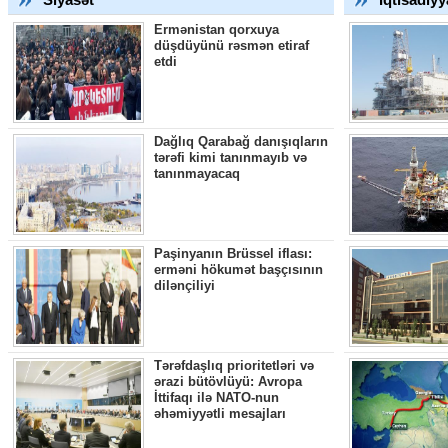
Ermənistan qorxuya
düşdüyünü rəsmən etiraf
etdi
Dağlıq Qarabağ danışıqların
tərəfi kimi tanınmayıb və
tanınmayacaq
Paşinyanın Brüssel iflası:
erməni hökumət başçısının
dilənçiliyi
Tərəfdaşlıq prioritetləri və
ərazi bütövlüyü: Avropa
İttifaqı ilə NATO-nun
əhəmiyyətli mesajları