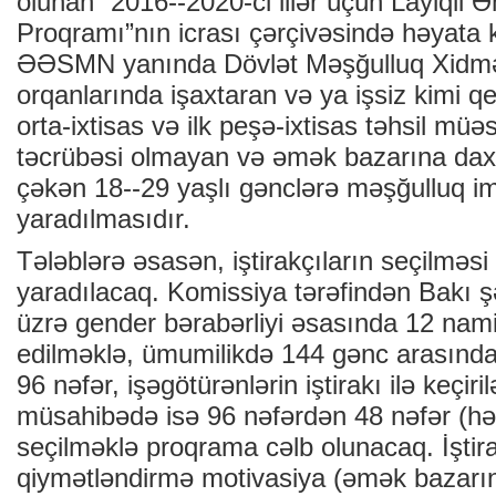
olunan “2016--2020-ci illər üçün Layiqli
Proqramı”nın icrası çərçivəsində həyata 
ƏƏSMN yanında Dövlət Məşğulluq Xidməti
orqanlarında işaxtaran və ya işsiz kimi qe
orta-ixtisas və ilk peşə-ixtisas təhsil müəss
təcrübəsi olmayan və əmək bazarına daxi
çəkən 18--29 yaşlı gənclərə məşğulluq im
yaradılmasıdır.
Tələblərə əsasən, iştirakçıların seçilməs
yaradılacaq. Komissiya tərəfindən Bakı ş
üzrə gender bərabərliyi əsasında 12 nam
edilməklə, ümumilikdə 144 gənc arasında
96 nəfər, işəgötürənlərin iştirakı ilə keçiril
müsahibədə isə 96 nəfərdən 48 nəfər (hər
seçilməklə proqrama cəlb olunacaq. İştir
qiymətləndirmə motivasiya (əmək bazarın