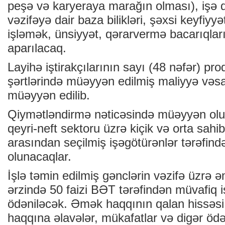
peşə və karyeraya marağın olması), işə q
vəzifəyə dair baza bilikləri, şəxsi keyfiyyə
işləmək, ünsiyyət, qərarvermə bacarıqlar
aparılacaq.
Layihə iştirakçılarının sayı (48 nəfər) pro
şərtlərində müəyyən edilmiş maliyyə vəsa
müəyyən edilib.
Qiymətləndirmə nəticəsində müəyyən olun
qeyri-neft sektoru üzrə kiçik və orta sahib
arasından seçilmiş işəgötürənlər tərəfind
olunacaqlar.
İşlə təmin edilmiş gənclərin vəzifə üzrə 
ərzində 50 faizi BƏT tərəfindən müvafiq 
ödəniləcək. Əmək haqqının qalan hissəs
haqqına əlavələr, mükafatlar və digər ödə