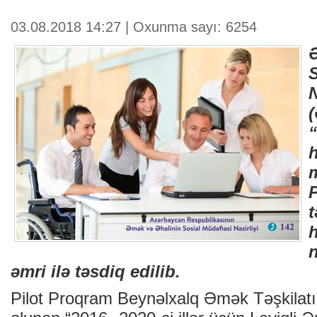
03.08.2018 14:27 | Oxunma sayı: 6254
N
h
m
h
əmri ilə təsdiq edilib.
Pilot Proqram Beynəlxalq Əmək Təşkilatı 