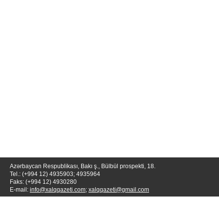
Azərbaycan Respublikası, Bakı ş., Bülbül prospekti, 18.
Tel.: (+994 12) 4935903; 4935964
Faks: (+994 12) 4930280
E-mail:
info@xalqqazeti.com
;
xalqqazeti@gmail.com