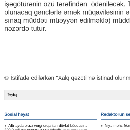
işəgötürənin özü tərəfindən ödəniləcək. T
olunacaq gənclərlə əmək müqaviləsinin ən
sınaq müddəti müəyyən edilməklə) müddə
nəzərdə tutur.
© İstifadə edilərkən "Xalq qəzeti"nə istinad olunm
Paylaş
Sosial həyat
Redaktorun se
Altı ayda ərazi vergi orqanları dövlət büdcəsinə
Niyə məhz Gə