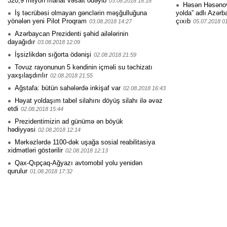
320,9 milyon manat vəsait ödəyib
03.08.2018 18:18
Həsən Həsənovu
İş təcrübəsi olmayan gənclərin məşğulluğuna
yolda” adlı Azərb
yönələn yeni Pilot Proqram
çıxıb
03.08.2018 14:27
05.07.2018 0
Azərbaycan Prezidenti şəhid ailələrinin
dayağıdır
03.08.2018 12:09
İşsizlikdən sığorta ödənişi
02.08.2018 21:59
Tovuz rayonunun 5 kəndinin içməli su təchizatı
yaxşılaşdırılır
02.08.2018 21:55
Ağstafa: bütün sahələrdə inkişaf var
02.08.2018 16:43
Həyat yoldaşım tabel silahını döyüş silahı ilə əvəz
etdi
02.08.2018 15:44
Prezidentimizin ad günümə ən böyük
hədiyyəsi
02.08.2018 12:14
Mərkəzlərdə 1100-dək uşağa sosial reabilitasiya
xidmətləri göstərilir
02.08.2018 12:13
Qax-Qıpçaq-Ağyazı avtomobil yolu yenidən
qurulur
01.08.2018 17:32