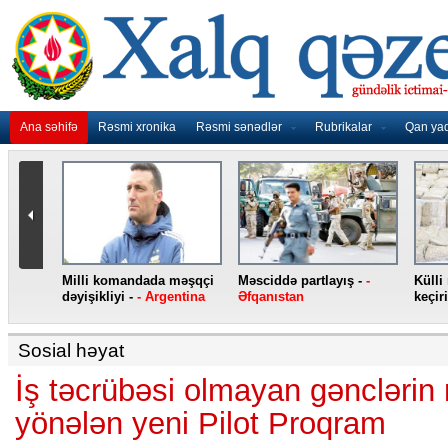
Ana səhifə
Rəsmi xronika
Rəsmi sənədlər
Rubrikalar
Qan ya
nidən
Milli komandada məşqçi
Məsciddə partlayış -
-
Külli
nqo
dəyişikliyi -
- Argentina
Əfqanıstan
keçiri
Sosial həyat
İş təcrübəsi olmayan gəncləri
yönələn yeni Pilot Proqram