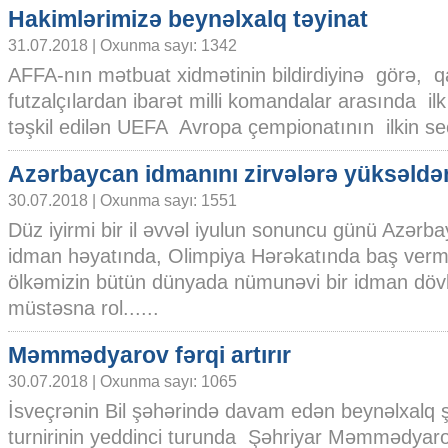
Hakimlərimizə beynəlxalq təyinat
31.07.2018 | Oxunma sayı: 1342
AFFA-nın mətbuat xidmətinin bildirdiyinə görə, 
futzalçılardan ibarət milli komandalar arasında i
təşkil edilən UEFA Avropa çempionatının ilkin se
Azərbaycan idmanını zirvələrə yüksəldən
30.07.2018 | Oxunma sayı: 1551
Düz iyirmi bir il əvvəl iyulun sonuncu günü Azərb
idman həyatında, Olimpiya Hərəkatında baş vermi
ölkəmizin bütün dünyada nümunəvi bir idman dövl
müstəsna rol......
Məmmədyarov fərqi artırır
30.07.2018 | Oxunma sayı: 1065
İsveçrənin Bil şəhərində davam edən beynəlxalq
turnirinin yeddinci turunda Şəhriyar Məmmədyar