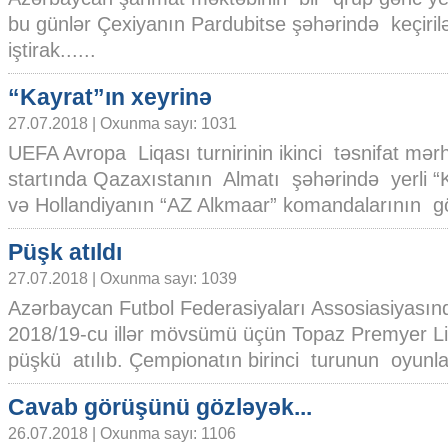
bu günlər Çexiyanın Pardubitse şəhərində keçiril
iştirak......
“Kayrat”ın xeyrinə
27.07.2018 | Oxunma sayı: 1031
UEFA Avropa Liqası turnirinin ikinci təsnifat mər
startında Qazaxıstanın Almatı şəhərində yerli “
və Hollandiyanın “AZ Alkmaar” komandalarının gör
Püşk atıldı
27.07.2018 | Oxunma sayı: 1039
Azərbaycan Futbol Federasiyaları Assosiasiyasın
2018/19-cu illər mövsümü üçün Topaz Premyer Li
püşkü atılıb. Çempionatın birinci turunun oyunları
Cavab görüşünü gözləyək...
26.07.2018 | Oxunma sayı: 1106