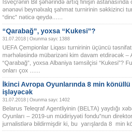
İsveçrənin Bil şəhərində artıq finişin astanasında 
ənənəvi beynəlxalq şahmat turnirinin səkkizinci t
“dinc” nəticə qeydə......
“Qarabağ”, yoxsa “Kukesi”?
31.07.2018 | Oxunma sayı: 1388
UEFA Çempionlar Liqası turnirinin üçüncü təsnifat
mərhələsində mübarizəni kim davam etdirəcək 
“Qarabağ”, yoxsa Albaniya təmsilçisi “Kukesi”? Fu
onları çox ......
İkinci Avropa Oyunlarında 8 min könüllü
işləyəcək
31.07.2018 | Oxunma sayı: 1402
Belarus Teleqraf Agentliyinin (BELTA) yaydığı xə
Oyunları – 2019-un müdiriyyəti fondu”nun direkto
jurnalistlərə bildirmişdir ki, bu yarışlarda 8 min kön