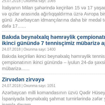
25.07.2018 | Oxunma sayı: 1065
İtaliyanın Milan şəhərində keçirilən 15 və 17 yaş
və qızlar arasında ağırlıqqaldırma üzrə Avropa biri
günü Azərbaycan idmançılarına daha bir medal 
dəfə 17......
Bakıda beynəlxalq həmrəylik çempionat
ikinci günündə 7 tennisçimiz mübarizə a
24.07.2018 | Oxunma sayı: 1400
Bakıda keçirilən ikinci beynəlxalq həmrəylik tennis
çempionatının ikinci günündə – iyulun 24-də şəxsi
mübarizə......
Zirvədən zirvəyə
24.07.2018 | Oxunma sayı: 1051
Azərbaycan milli komandasının üzvü Qədir Hüse
İspaniyada beynəlxalq şahmat turnirlərində zəfər
inamla davam......