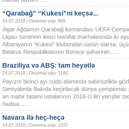
“Qarabağ” “Kukesi”ni keçsə...
24.07.2018 | Oxunma sayı: 988
Əgər Ağdamın Qarabağ komandası UEFA Çempio
Liqası turnirinin ikinci təsnifat mərhələsində iki 
Albaniyanın “Kukesi” klubundan üstün olarsa, üç
Belarus Respublikasının Borisov şəhərinin......
Braziliya və ABŞ: tam heyətlə
24.07.2018 | Oxunma sayı: 1190
Payızın birinci ayı cüdo aləmində səbirsizliklə gözlə
Sentyabrda Bakıda keçiriləcək dünya çempionatı 
ən mahir tatami ustalarının 2018-ci ilin yarışlar 
hadisə......
Navara ilə heç-heçə
24.07.2018 | Oxunma sayı: 1037