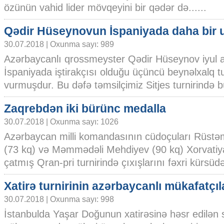
özünün vahid lider mövqeyini bir qədər də......
Qədir Hüseynovun İspaniyada daha bir 
30.07.2018 | Oxunma sayı: 989
Azərbaycanlı qrossmeyster Qədir Hüseynov iyul 
İspaniyada iştirakçısı olduğu üçüncü beynəlxalq tu
vurmuşdur. Bu dəfə təmsilçimiz Sitjes turnirində büt
Zaqrebdən iki bürünc medalla
30.07.2018 | Oxunma sayı: 1026
Azərbaycan milli komandasının cüdoçuları Rüst
(73 kq) və Məmmədəli Mehdiyev (90 kq) Xorvatiya
çatmış Qran-pri turnirində çıxışlarını fəxri kürsüdə
Xatirə turnirinin azərbaycanlı mükafatçıl
30.07.2018 | Oxunma sayı: 998
İstanbulda Yaşar Doğunun xatirəsinə həsr edilən 