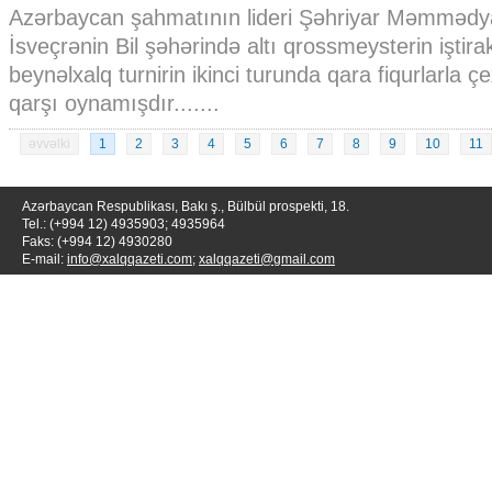
Azərbaycan şahmatının lideri Şəhriyar Məmmədy
İsveçrənin Bil şəhərində altı qrossmeysterin iştirak
beynəlxalq turnirin ikinci turunda qara fiqurlarla 
qarşı oynamışdır.......
əvvəlki
1
2
3
4
5
6
7
8
9
10
11
Azərbaycan Respublikası, Bakı ş., Bülbül prospekti, 18.
Tel.: (+994 12) 4935903; 4935964
Faks: (+994 12) 4930280
E-mail:
info@xalqqazeti.com
;
xalqqazeti@gmail.com