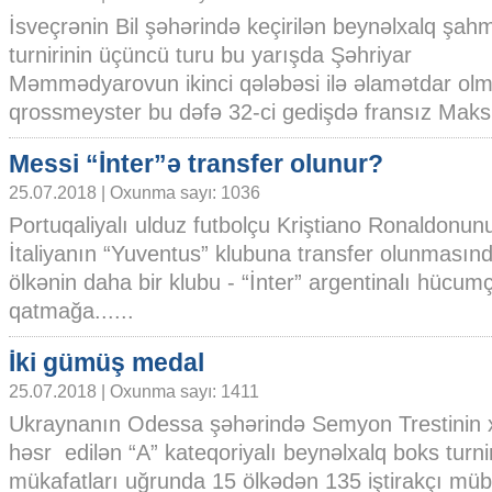
İsveçrənin Bil şəhərində keçirilən beynəlxalq şa
turnirinin üçüncü turu bu yarışda Şəhriyar
Məmmədyarovun ikinci qələbəsi ilə əlamətdar olm
qrossmeyster bu dəfə 32-ci gedişdə fransız Maksi
Messi “İnter”ə transfer olunur?
25.07.2018 | Oxunma sayı: 1036
Portuqaliyalı ulduz futbolçu Kriştiano Ronaldonun
İtaliyanın “Yuventus” klubuna transfer olunmasın
ölkənin daha bir klubu - “İnter” argentinalı hücum
qatmağa......
İki gümüş medal
25.07.2018 | Oxunma sayı: 1411
Ukraynanın Odessa şəhərində Semyon Trestinin x
həsr edilən “A” kateqoriyalı beynəlxalq boks turni
mükafatları uğrunda 15 ölkədən 135 iştirakçı müb