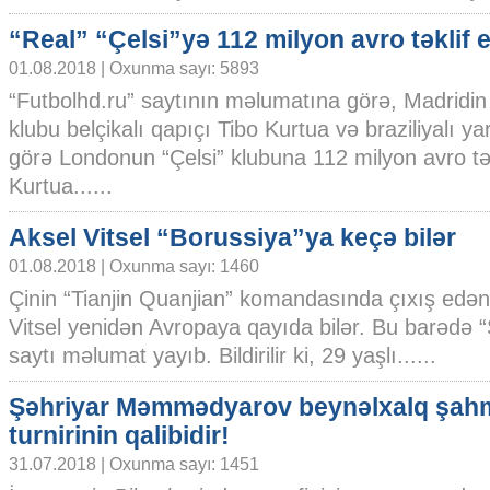
“Real” “Çelsi”yə 112 milyon avro təklif 
01.08.2018 | Oxunma sayı: 5893
“Futbolhd.ru” saytının məlumatına görə, Madridin
klubu belçikalı qapıçı Tibo Kurtua və braziliyalı 
görə Londonun “Çelsi” klubuna 112 milyon avro təklif
Kurtua......
Aksel Vitsel “Borussiya”ya keçə bilər
01.08.2018 | Oxunma sayı: 1460
Çinin “Tianjin Quanjian” komandasında çıxış edən
Vitsel yenidən Avropaya qayıda bilər. Bu barədə “
saytı məlumat yayıb. Bildirilir ki, 29 yaşlı......
Şəhriyar Məmmədyarov beynəlxalq şah
turnirinin qalibidir!
31.07.2018 | Oxunma sayı: 1451