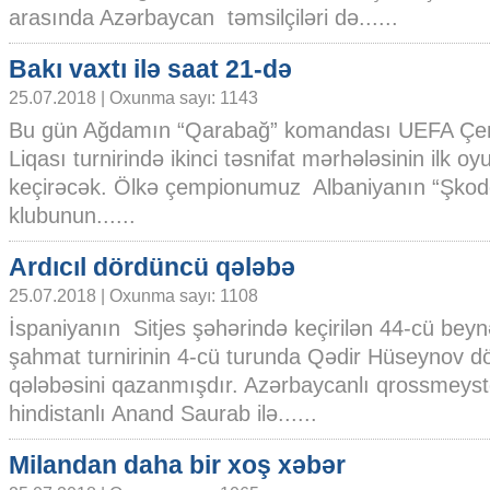
arasında Azərbaycan təmsilçiləri də......
Bakı vaxtı ilə saat 21-də
25.07.2018 | Oxunma sayı: 1143
Bu gün Ağdamın “Qarabağ” komandası UEFA Çe
Liqası turnirində ikinci təsnifat mərhələsinin ilk o
keçirəcək. Ölkə çempionumuz Albaniyanın “Şkod
klubunun......
Ardıcıl dördüncü qələbə
25.07.2018 | Oxunma sayı: 1108
İspaniyanın Sitjes şəhərində keçirilən 44-cü beyn
şahmat turnirinin 4-cü turunda Qədir Hüseynov d
qələbəsini qazanmışdır. Azərbaycanlı qrossmeyst
hindistanlı Anand Saurab ilə......
Milandan daha bir xoş xəbər