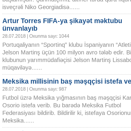
isveçrəli Niko Georgiadisə......
Artur Torres FIFA-ya şikayət məktubu
ünvanlayıb
28.07.2018 | Oxunma sayı: 1044
Portuqaliyanın “Sportinq” klubu İspaniyanın “Atl
Jelson Martinş üçün 100 milyon avro tələb edir. Bildi
klubunun yarımmüdafiəçisi Jelson Martinş Lissabo
müqaviləyə......
Meksika millisinin baş məşqçisi istefa ve
28.07.2018 | Oxunma sayı: 987
Futbol üzrə Meksika yığmasının baş məşqçisi Kar
Osorio istefa verib. Bu barədə Meksika Futbol
Federasiyası bildirib. Bildirilir ki, istefaya Osorion
Meksika......