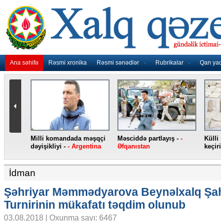
Ana səhifə
Rəsmi xronika
Rəsmi sənədlər
Rubrikalar
Qan ya
Külli miqdarda heroin ələ
Jirinovski qarət edilib -
-
Yeni “iPhone”
keçirilib -
- Türkiyə
Rusiya
smartfonları -
-
İdman
Şəhriyar Məmmədyarova Beynəlxalq Şa
Turnirinin mükafatı təqdim olunub
03.08.2018 | Oxunma sayı: 6467