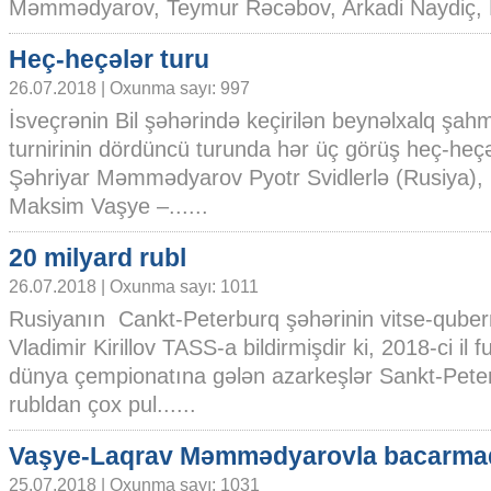
Məmmədyarov, Teymur Rəcəbov, Arkadi Naydiç, Ra
Heç-heçələr turu
26.07.2018 | Oxunma sayı: 997
İsveçrənin Bil şəhərində keçirilən beynəlxalq şah
turnirinin dördüncü turunda hər üç görüş heç-heç
Şəhriyar Məmmədyarov Pyotr Svidlerlə (Rusiya),
Maksim Vaşye –......
20 milyard rubl
26.07.2018 | Oxunma sayı: 1011
Rusiyanın Cankt-Peterburq şəhərinin vitse-quber
Vladimir Kirillov TASS-a bildirmişdir ki, 2018-ci il f
dünya çempionatına gələn azarkeşlər Sankt-Pete
rubldan çox pul......
Vaşye-Laqrav Məmmədyarovla bacarma
25.07.2018 | Oxunma sayı: 1031