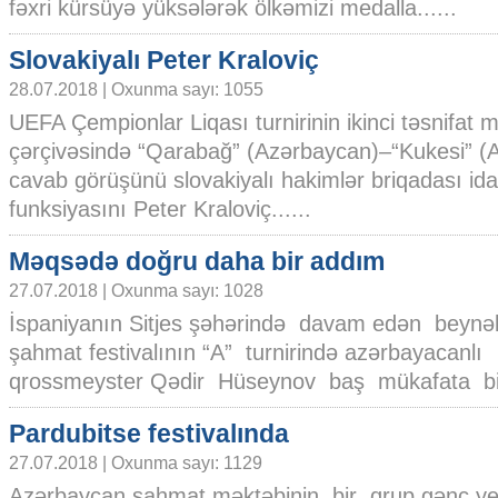
fəxri kürsüyə yüksələrək ölkəmizi medalla......
Slovakiyalı Peter Kraloviç
28.07.2018 | Oxunma sayı: 1055
UEFA Çempionlar Liqası turnirinin ikinci təsnifat 
çərçivəsində “Qarabağ” (Azərbaycan)–“Kukesi” (A
cavab görüşünü slovakiyalı hakimlər briqadası i
funksiyasını Peter Kraloviç......
Məqsədə doğru daha bir addım
27.07.2018 | Oxunma sayı: 1028
İspaniyanın Sitjes şəhərində davam edən beynə
şahmat festivalının “A” turnirində azərbayacanlı
qrossmeyster Qədir Hüseynov baş mükafata bir 
Pardubitse festivalında
27.07.2018 | Oxunma sayı: 1129
Azərbaycan şahmat məktəbinin bir qrup gənc ye