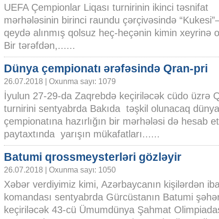
UEFA Çempionlar Liqası turnirinin ikinci təsnifat
mərhələsinin birinci raundu çərçivəsində “Kukes
qeydə alınmış qolsuz heç-heçənin kimin xeyrinə 
Bir tərəfdən,......
Dünya çempionatı ərəfəsində Qran-pri
26.07.2018 | Oxunma sayı: 1079
İyulun 27-29-da Zaqrebdə keçiriləcək cüdo üzrə Q
turnirini sentyabrda Bakıda təşkil olunacaq düny
çempionatına hazırlığın bir mərhələsi də hesab e
paytaxtında yarışın mükafatları......
Batumi qrossmeysterləri gözləyir
26.07.2018 | Oxunma sayı: 1050
Xəbər verdiyimiz kimi, Azərbaycanın kişilərdən ibar
komandası sentyabrda Gürcüstanın Batumi şəhə
keçiriləcək 43-cü Ümumdünya Şahmat Olimpiadas