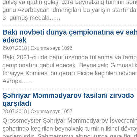
güləş və qadın güləşi üzrə beynəlxalq turnirin so
günü Azərbaycan idmançıları bu yarışın startında
3 gümüş medala......
Bakı növbəti dünya çempionatına ev sahi
edəcək
29.07.2018 | Oxunma sayı: 1096
Bakı 2021-ci ildə batut üzərində tullanma və tamb
çempionatını qəbul edəcək. Beynəlxalq Gimnastik
İcraiyyə Komitəsi bu qərarı Ficidə keçirilən növbət
Avropa......
Şəhriyar Məmmədyarov fasiləni zirvədə
qarşıladı
28.07.2018 | Oxunma sayı: 1057
Qrossmeyster Şəhriyar Məmmədyarov İsveçrənin 
şəhərində keçirilən beynəlxalq turnirin ikinci dövrə
başlamışdır. Şahmatçımız altıncı turda qara fiqur