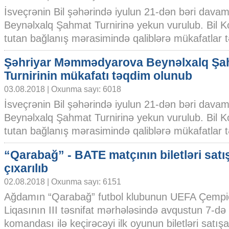
İsveçrənin Bil şəhərində iyulun 21-dən bəri dava
Beynəlxalq Şahmat Turnirinə yekun vurulub. Bil 
tutan bağlanış mərasimində qaliblərə mükafatlar tə
Şəhriyar Məmmədyarova Beynəlxalq Şa
Turnirinin mükafatı təqdim olunub
03.08.2018 | Oxunma sayı: 6018
İsveçrənin Bil şəhərində iyulun 21-dən bəri dava
Beynəlxalq Şahmat Turnirinə yekun vurulub. Bil 
tutan bağlanış mərasimində qaliblərə mükafatlar tə
“Qarabağ” - BATE matçının biletləri satı
çıxarılıb
02.08.2018 | Oxunma sayı: 6151
Ağdamın “Qarabağ” futbol klubunun UEFA Çempi
Liqasının III təsnifat mərhələsində avqustun 7-d
komandası ilə keçirəcəyi ilk oyunun biletləri satışa.