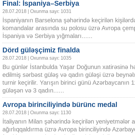
Final: İspaniya–Serbiya
28.07.2018 | Oxunma sayı: 1031
İspaniyanın Barselona şəhərində keçirilən kişilərd
komandalar arasında su polosu üzrə Avropa çempi
İspaniya və Serbiya yığmaları......
Dörd güləşçimiz finalda
28.07.2018 | Oxunma sayı: 1035
Bu günlər İstanbulda Yaşar Doğunun xatirəsinə h
edilmiş sərbəst güləş və qadın güləşi üzrə beynəl
turnir keçirilir. Yarışın birinci günü Azərbaycanın
güləşən və 3 qadın......
Avropa birinciliyində bürünc medal
28.07.2018 | Oxunma sayı: 1130
İtaliyanın Milan şəhərində keçirilən yeniyetmələr 
ağırlıqqaldırma üzrə Avropa birinciliyində Azərba