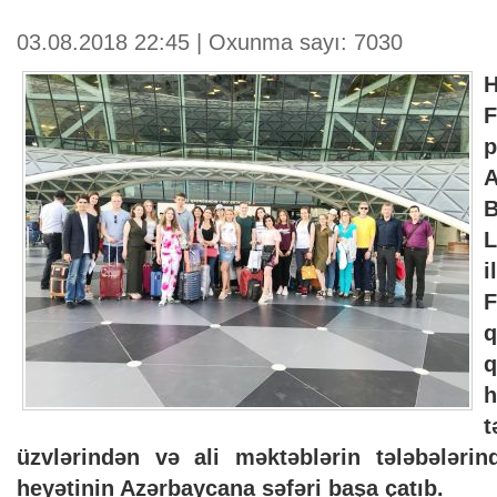
03.08.2018 22:45 | Oxunma sayı: 7030
p
A
B
L
q
t
üzvlərindən və ali məktəblərin tələbələri
heyətinin Azərbaycana səfəri başa çatıb.