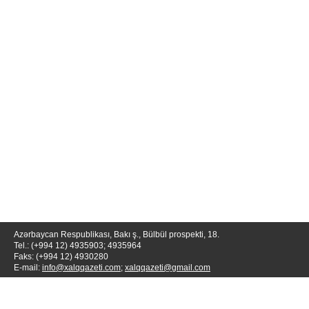
Azərbaycan Respublikası, Bakı ş., Bülbül prospekti, 18.
Tel.: (+994 12) 4935903; 4935964
Faks: (+994 12) 4930280
E-mail:
info@xalqqazeti.com
;
xalqqazeti@gmail.com