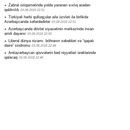
Zabrat istiqamətində yolda yaranan sıxlıq aradan
qaldırılıb
03.08.2018 22:51
Türkiyəli hərbi qulluqçular ailə üzvləri ilə birlikdə
Azərbaycanda səfərdədirlər
03.08.2018 22:51
Azərbaycanda dövlət siyasətinin mərkəzində insan
amili dayanır
03.08.2018 22:50
Liberal dünya nizamı: böhranın səbəbləri və “qapalı
dairə” sindromu
03.08.2018 22:48
Antiazərbaycan qüvvələrin bəd niyyətləri ürəklərində
qalacaq
03.08.2018 22:46