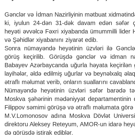
Gənclər və İdman Nazirliyinin mətbuat xidmətind
ki, iyulun 24-dən 31-dək davam edən səfər 
heyəti əvvəlcə Fəxri xiyabanda ümummilli lider 
və Şəhidlər xiyabanını ziyarət edib.
Sonra nümayəndə heyətinin üzvləri ilə Gənclə
görüş keçirilib. Görüşdə gənclər və idman na
Babayev Azərbaycanda uğurla həyata keçirilən gə
layihələr, əldə edilmiş uğurlar və beynəlxalq əl
ətraflı məlumat verib, onların suallarını cavabla
Nümayəndə heyətinin üzvləri səfər barədə təəs
Moskva şəhərinin mədəniyyət departamentinin d
Filippov səmimi görüşə və ətraflı məlumata görə m
M.V.Lomonosov adına Moskva Dövlət Universit
direktoru Aleksey Reteyum, AMOR-un idarə heyə
də görüşdə iştirak ediblər.