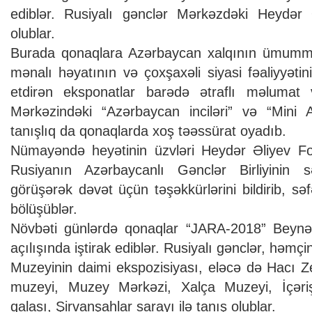
ediblər. Rusiyalı gənclər Mərkəzdəki Heydər 
olublar.
Burada qonaqlara Azərbaycan xalqının ümummill
mənalı həyatının və çoxşaxəli siyasi fəaliyyətini
etdirən eksponatlar barədə ətraflı məlumat 
Mərkəzindəki “Azərbaycan inciləri” və “Mini A
tanışlıq da qonaqlarda xoş təəssürat oyadıb.
Nümayəndə heyətinin üzvləri Heydər Əliyev Fon
Rusiyanın Azərbaycanlı Gənclər Birliyinin s
görüşərək dəvət üçün təşəkkürlərini bildirib, səf
bölüşüblər.
Növbəti günlərdə qonaqlar “JARA-2018” Beynəlx
açılışında iştirak ediblər. Rusiyalı gənclər, həmçi
Muzeyinin daimi ekspozisiyası, eləcə də Hacı Z
muzeyi, Muzey Mərkəzi, Xalça Muzeyi, İçər
qalası, Şirvanşahlar sarayı ilə tanış olublar.