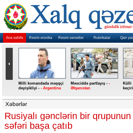
Ana səhifə
Rəsmi xronika
Rəsmi sənədlər
Rubrikalar
Qan ya
nidən
Milli komandada məşqçi
Məsciddə partlayış -
-
Külli
nqo
dəyişikliyi -
- Argentina
Əfqanıstan
keçiri
Xəbərlər
Rusiyalı gənclərin bir qrupunu
səfəri başa çatıb