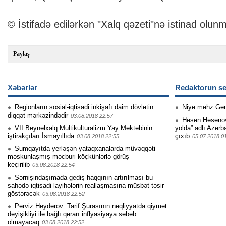
© İstifadə edilərkən "Xalq qəzeti"nə istinad olunm
Paylaş
Xəbərlər
Redaktorun se
Regionların sosial-iqtisadi inkişafı daim dövlətin
Niyə məhz Gə
diqqət mərkəzindədir
03.08.2018 22:57
Həsən Həsənovu
VII Beynəlxalq Multikulturalizm Yay Məktəbinin
yolda” adlı Azərb
iştirakçıları İsmayıllıda
çıxıb
03.08.2018 22:55
05.07.2018 0
Sumqayıtda yerləşən yataqxanalarda müvəqqəti
məskunlaşmış məcburi köçkünlərlə görüş
keçirilib
03.08.2018 22:54
Sərnişindaşımada gediş haqqının artırılması bu
sahədə iqtisadi layihələrin reallaşmasına müsbət təsir
göstərəcək
03.08.2018 22:52
Pərviz Heydərov: Tarif Şurasının nəqliyyatda qiymət
dəyişikliyi ilə bağlı qərarı inflyasiyaya səbəb
olmayacaq
03.08.2018 22:52