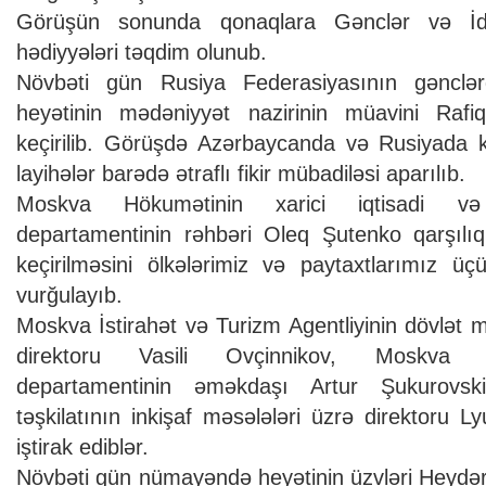
Görüşün sonunda qonaqlara Gənclər və İdma
hədiyyələri təqdim olunub.
Növbəti gün Rusiya Federasiyasının gənclə
heyətinin mədəniyyət nazirinin müavini Raf
keçirilib. Görüşdə Azərbaycanda və Rusiyada k
layihələr barədə ətraflı fikir mübadiləsi aparılıb.
Moskva Hökumətinin xarici iqtisadi və
departamentinin rəhbəri Oleq Şutenko qarşılıq
keçirilməsini ölkələrimiz və paytaxtlarımız ü
vurğulayıb.
Moskva İstirahət və Turizm Agentliyinin dövlət 
direktoru Vasili Ovçinnikov, Moskva ş
departamentinin əməkdaşı Artur Şukurovs
təşkilatının inkişaf məsələləri üzrə direktoru 
iştirak ediblər.
Növbəti gün nümayəndə heyətinin üzvləri Heydər 