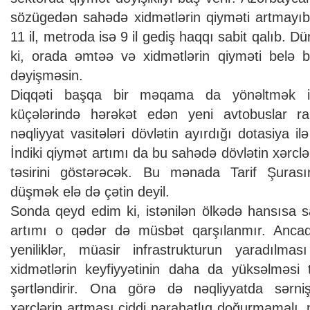
sözügedən sahədə xidmətlərin qiyməti artmayıb
11 il, metroda isə 9 il gediş haqqı sabit qalıb. D
ki, orada əmtəə və xidmətlərin qiyməti belə 
dəyişməsin.
Diqqəti başqa bir məqama da yönəltmək i
küçələrində hərəkət edən yeni avtobuslar raha
nəqliyyat vasitələri dövlətin ayırdığı dotasiya ilə
İndiki qiymət artımı da bu sahədə dövlətin xərclər
təsirini göstərəcək. Bu mənada Tarif Şurası
düşmək elə də çətin deyil.
Sonda qeyd edim ki, istənilən ölkədə hansısa 
artımı o qədər də müsbət qarşılanmır. Ancaq r
yeniliklər, müasir infrastrukturun yaradılmas
xidmətlərin keyfiyyətinin daha da yüksəlməsi t
şərtləndirir. Ona görə də nəqliyyatda sərni
xərclərin artması ciddi narahatlıq doğurmamalı, 