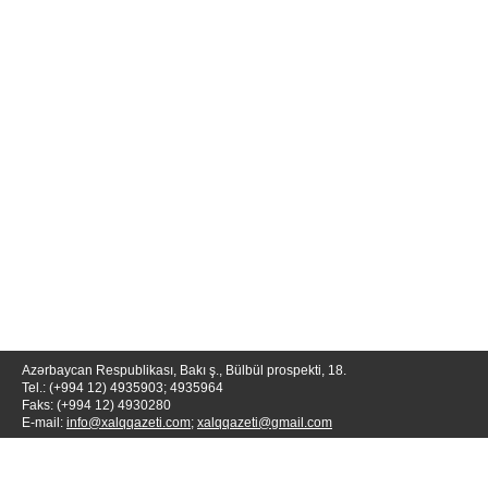
Azərbaycan Respublikası, Bakı ş., Bülbül prospekti, 18.
Tel.: (+994 12) 4935903; 4935964
Faks: (+994 12) 4930280
E-mail:
info@xalqqazeti.com
;
xalqqazeti@gmail.com