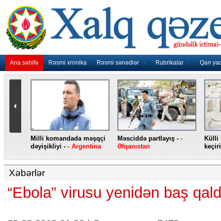
Ana səhifə
Rəsmi xronika
Rəsmi sənədlər
Rubrikalar
Qan ya
nidən
Milli komandada məşqçi
Məsciddə partlayış -
-
Külli
nqo
dəyişikliyi -
- Argentina
Əfqanıstan
keçiri
Xəbərlər
“Ebola” virusu yenidən baş qald