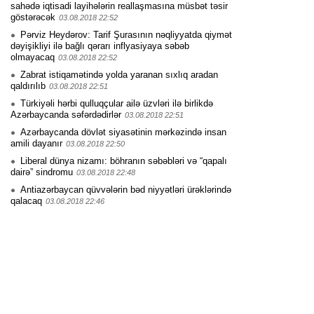
sahədə iqtisadi layihələrin reallaşmasına müsbət təsir
göstərəcək
03.08.2018 22:52
Pərviz Heydərov: Tarif Şurasının nəqliyyatda qiymət
dəyişikliyi ilə bağlı qərarı inflyasiyaya səbəb
olmayacaq
03.08.2018 22:52
Zabrat istiqamətində yolda yaranan sıxlıq aradan
qaldırılıb
03.08.2018 22:51
Türkiyəli hərbi qulluqçular ailə üzvləri ilə birlikdə
Azərbaycanda səfərdədirlər
03.08.2018 22:51
Azərbaycanda dövlət siyasətinin mərkəzində insan
amili dayanır
03.08.2018 22:50
Liberal dünya nizamı: böhranın səbəbləri və “qapalı
dairə” sindromu
03.08.2018 22:48
Antiazərbaycan qüvvələrin bəd niyyətləri ürəklərində
qalacaq
03.08.2018 22:46