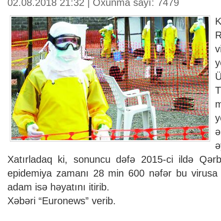
02.08.2018 21:32 | Oxunma sayı: 7479
R
y
m
ə
ə
Xatırladaq ki, sonuncu dəfə 2015-ci ildə Qərb
epidemiya zamanı 28 min 600 nəfər bu virusa 
adam isə həyatını itirib.
Xəbəri “Euronews” verib.