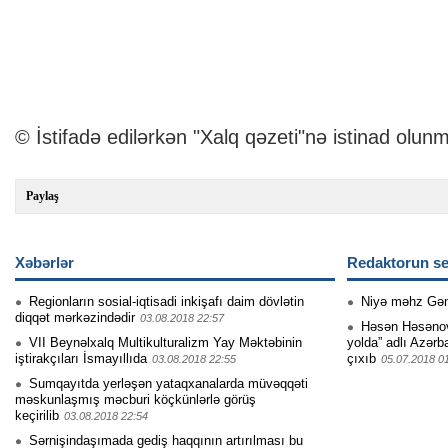
© İstifadə edilərkən "Xalq qəzeti"nə istinad olunm
Paylaş
Xəbərlər
Redaktorun se
Regionların sosial-iqtisadi inkişafı daim dövlətin
Niyə məhz Gə
diqqət mərkəzindədir
03.08.2018 22:57
Həsən Həsənovu
VII Beynəlxalq Multikulturalizm Yay Məktəbinin
yolda” adlı Azərb
iştirakçıları İsmayıllıda
çıxıb
03.08.2018 22:55
05.07.2018 0
Sumqayıtda yerləşən yataqxanalarda müvəqqəti
məskunlaşmış məcburi köçkünlərlə görüş
keçirilib
03.08.2018 22:54
Sərnişindaşımada gediş haqqının artırılması bu