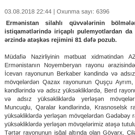
03.08.2018 22:44 | Oxunma sayı: 6396
Ermənistan silahlı qüvvələrinin bölmələ
istiqamətlərində iriçaplı pulemyotlardan da
ərzində atəşkəs rejimini 81 dəfə pozub.
Müdafiə Nazirliyinin mətbuat xidmətindən AZ
Ermənistanın Noyemberyan rayonu ərazisindək
İcevan rayonunun Berkaber kəndində və adsız 
mövqelərdən Qazax rayonunun Quşçu Ayrım, Qı
kəndlərində və adsız yüksəkliklərdə, Berd ray
və adsız yüksəkliklərdə yerləşən mövqel
Muncuqlu, Qaralar kəndlərində, Krasnoselsk ra
yüksəkliklərdə yerləşən mövqelərdən Gədəbəy r
yüksəkliklərdə yerləşən mövqelərimiz atəşə tutul
Tərtər rayonunun işğal altında olan Göyarx, Ç