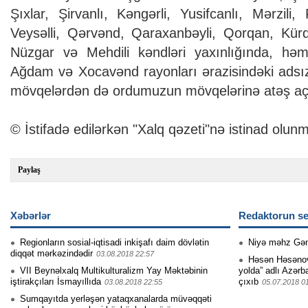
Şıxlar, Şirvanlı, Kəngərli, Yusifcanlı, Mərzili
Veysəlli, Qərvənd, Qaraxanbəyli, Qorqan, Kürd
Nüzgar və Mehdili kəndləri yaxınlığında, həm
Ağdam və Xocavənd rayonları ərazisindəki adsız
mövqelərdən də ordumuzun mövqelərinə atəş açı
© İstifadə edilərkən "Xalq qəzeti"nə istinad olunm
Paylaş
Xəbərlər
Redaktorun se
Regionların sosial-iqtisadi inkişafı daim dövlətin
Niyə məhz Gə
diqqət mərkəzindədir
03.08.2018 22:57
Həsən Həsənovu
VII Beynəlxalq Multikulturalizm Yay Məktəbinin
yolda” adlı Azərb
iştirakçıları İsmayıllıda
çıxıb
03.08.2018 22:55
05.07.2018 0
Sumqayıtda yerləşən yataqxanalarda müvəqqəti