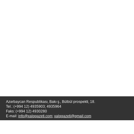
Azərbaycan Respublikası, Bakı ş., Bülbül prospekti, 18.
Tel.: (+994 12) 4935903; 4935964
Faks: (+994 12) 4930280
E-mail:
info@xalqqazeti.com
;
xalqqazeti@gmail.com