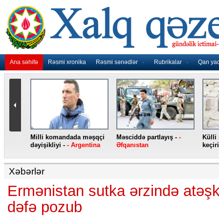
Ana səhifə
Rəsmi xronika
Rəsmi sənədlər
Rubrikalar
Qan ya
nidən
Milli komandada məşqçi
Məsciddə partlayış -
-
Külli
nqo
dəyişikliyi -
- Argentina
Əfqanıstan
keçiri
Xəbərlər
Ermənistan sutka ərzində atəşk
dəfə pozub