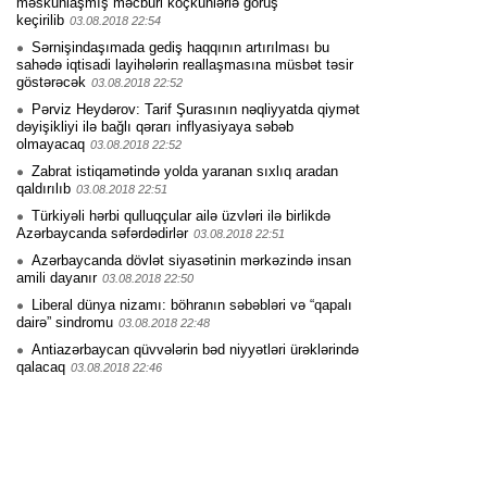
məskunlaşmış məcburi köçkünlərlə görüş
keçirilib
03.08.2018 22:54
Sərnişindaşımada gediş haqqının artırılması bu
sahədə iqtisadi layihələrin reallaşmasına müsbət təsir
göstərəcək
03.08.2018 22:52
Pərviz Heydərov: Tarif Şurasının nəqliyyatda qiymət
dəyişikliyi ilə bağlı qərarı inflyasiyaya səbəb
olmayacaq
03.08.2018 22:52
Zabrat istiqamətində yolda yaranan sıxlıq aradan
qaldırılıb
03.08.2018 22:51
Türkiyəli hərbi qulluqçular ailə üzvləri ilə birlikdə
Azərbaycanda səfərdədirlər
03.08.2018 22:51
Azərbaycanda dövlət siyasətinin mərkəzində insan
amili dayanır
03.08.2018 22:50
Liberal dünya nizamı: böhranın səbəbləri və “qapalı
dairə” sindromu
03.08.2018 22:48
Antiazərbaycan qüvvələrin bəd niyyətləri ürəklərində
qalacaq
03.08.2018 22:46