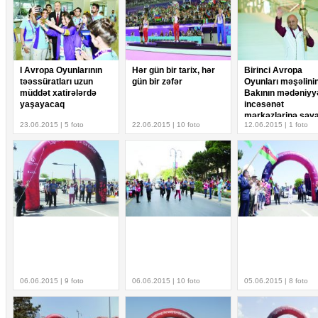
I Avropa Oyunlarının
Hər gün bir tarix, hər
Birinci Avropa
təəssüratları uzun
gün bir zəfər
Oyunları məşəlini
müddət xatirələrdə
Bakının mədəniyy
yaşayacaq
incəsənət
mərkəzlərinə səya
23.06.2015 | 5 foto
22.06.2015 | 10 foto
12.06.2015 | 1 foto
06.06.2015 | 9 foto
06.06.2015 | 10 foto
05.06.2015 | 8 foto