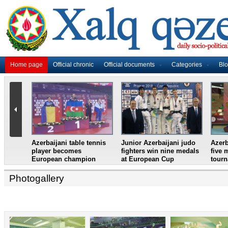
Home page
Official chronic
Official documents
Categories
Bl
master
Azerbaijani table tennis
Junior Azerbaijani judo
Azerb
et
player becomes
fighters win nine medals
five 
European champion
at European Cup
tour
Photogallery