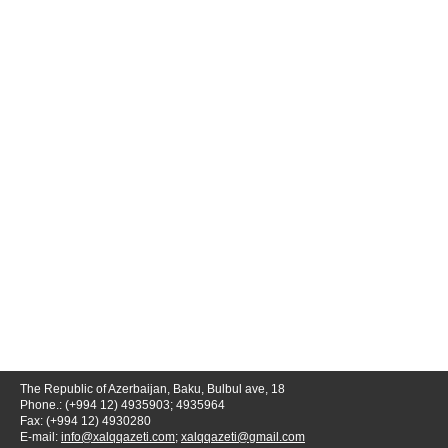
The Republic of Azerbaijan, Baku, Bulbul ave, 18
Phone.: (+994 12) 4935903; 4935964
Fax: (+994 12) 4930280
E-mail:
info@xalqqazeti.com
;
xalqqazeti@gmail.com