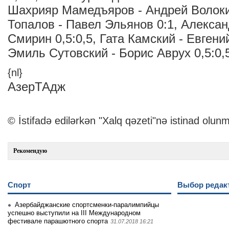
Шахрияр Мамедъяров - Андрей Волоки
Топалов - Павел Эльянов 0:1, Алексан
Смирин 0,5:0,5, Гата Камский - Евгени
Эмиль Сутовский - Борис Аврух 0,5:0,
{nl}
АзерТАдж
© İstifadə edilərkən "Xalq qəzeti"nə istinad olunm
Рекомендую
Спорт
Выбор редак
Азербайджанские спортсменки-паралимпийцы
успешно выступили на III Международном
фестивале парашютного спорта
31.07.2018 16:21