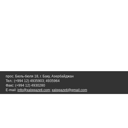
прос. Бюль-бюля 18, г. Баку, Азербайджан
Тел.: (+994 12) 4935903; 4935964
Факс: (+994 12) 4930280
E-mail:
info@xalqqazeti.com
;
xalqqazeti@gmail.com