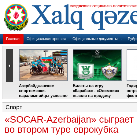
Главная
Официальная хроника
Официальные документы
Рубр
Азербайджанские
Билеты на игру
Гади
дером
спортсменки-
«Карабах» - «Олимпия»
встр
ании
паралимпийцы успешно
вышли на продажу
фест
выступили на III
Международном
Спорт
фестивале парашютного
спорта
«SOCAR-Azerbaijan» сыграет
во втором туре еврокубка