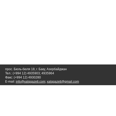
прос. Бюль-бюля 18, г. Баку, Азербайджан
Тел.: (+994 12) 4935903; 4935964
Факс: (+994 12) 4930280
E-mail:
info@xalqqazeti.com
;
xalqqazeti@gmail.com