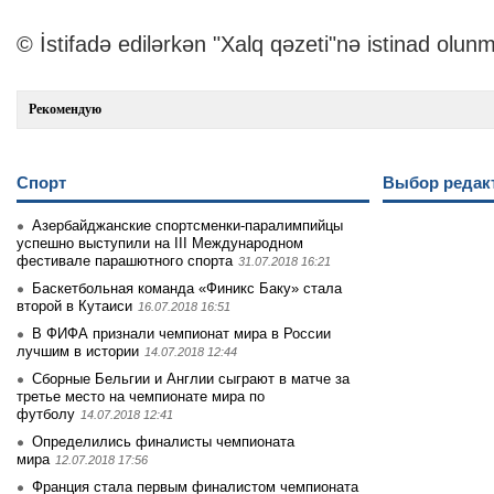
© İstifadə edilərkən "Xalq qəzeti"nə istinad olunm
Рекомендую
Спорт
Выбор редак
Азербайджанские спортсменки-паралимпийцы
успешно выступили на III Международном
фестивале парашютного спорта
31.07.2018 16:21
Баскетбольная команда «Финикс Баку» стала
второй в Кутаиси
16.07.2018 16:51
В ФИФА признали чемпионат мира в России
лучшим в истории
14.07.2018 12:44
Сборные Бельгии и Англии сыграют в матче за
третье место на чемпионате мира по
футболу
14.07.2018 12:41
Определились финалисты чемпионата
мира
12.07.2018 17:56
Франция стала первым финалистом чемпионата