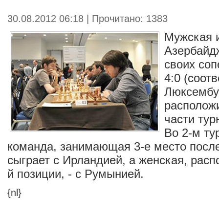
30.08.2012 06:18 | Прочитано: 1383
Мужская 
Азербайд
своих соп
4:0 (соот
Люксембур
располож
части тур
Во 2-м ту
команда, занимающая 3-е место посл
сыграет с Ирландией, а женская, рас
й позиции, - с Румынией.
{nl}