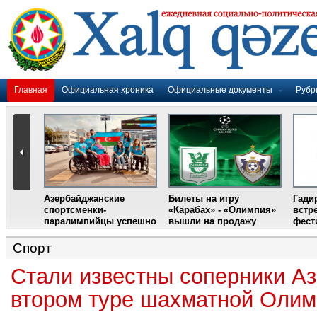
Главная
Официальная хроника
Официальные документы
Рубр
Азербайджанские
Билеты на игру
Гади
дером
спортсменки-
«Карабах» - «Олимпия»
встр
ании
паралимпийцы успешно
вышли на продажу
фест
выступили на III
Международном
Спорт
фестивале парашютного
спорта
Стали известны соперники А
втором туре шахматной Оли