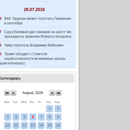
28.07.2018
8
Bild: Эрдоган может посетить Германию
в сентябре
7
Суд в Ереване дал санкцию на арест экс-
президента Армении Роберта Кочаряна
6
Умер писатель Владимир Войнович
6
Трамп обсудил с Советом
нацбезопасности возможные угрозы
рам в Конгресс
Календарь
August, 2026
Mon
Tue
Wed
Thu
Fri
Sat
Sun
1
2
3
4
5
6
7
8
9
10
11
12
13
14
15
16