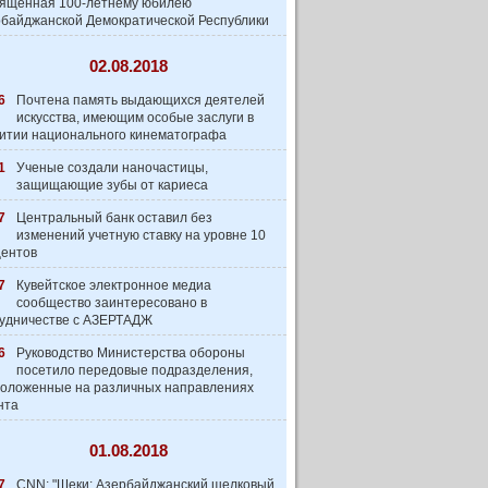
вященная 100-летнему юбилею
байджанской Демократической Республики
02.08.2018
6
Почтена память выдающихся деятелей
искусства, имеющим особые заслуги в
итии национального кинематографа
1
Ученые создали наночастицы,
защищающие зубы от кариеса
7
Центральный банк оставил без
изменений учетную ставку на уровне 10
центов
7
Кувейтское электронное медиа
сообщество заинтеpесовано в
удничестве с АЗЕРТАДЖ
6
Руководство Министерства обороны
посетило передовые подразделения,
оложенные на различных направлениях
нта
01.08.2018
7
CNN: "Шеки: Азербайджанский шелковый