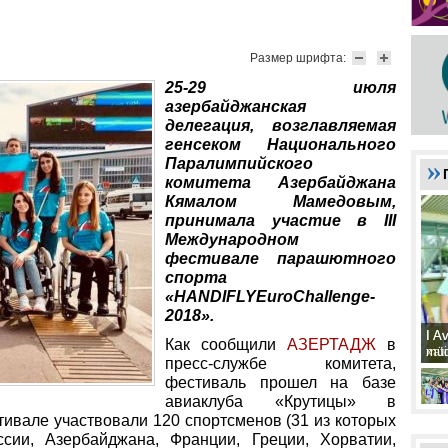
Размер шрифта:
25-29 июля
азербайджанская
делегация, возглавляемая
генсеком Национального
Паралимпийского
комитета Азербайджана
Кямалом Мамедовым,
принимала участие в III
Международном
фестивале парашютного
спорта
«HANDIFLYEuroChallenge-
2018».
I A
I A
Как сообщили
АЗ
ЕРТАДЖ
в
xat
müd
пресс-службе комитета,
фестиваль прошел на базе
авиаклуба «Крутицы» в
тивале участвовали 120 спортсменов (31 из которых
сии, Азербайджана, Франции, Греции, Хорватии,