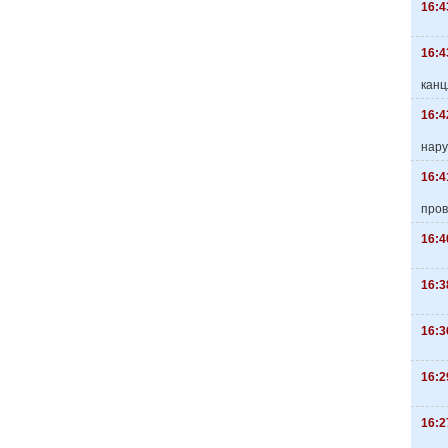
16:4
16:4
канц
16:4
нару
16:4
пров
16:4
16:3
16:3
16:2
16:2