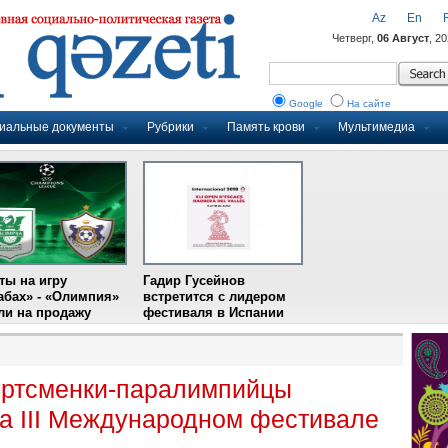
Az
En
Четверг,
06 Август
, 2
Google
На сайте
иальные документы
Рубрики
Память крови
Мультимедиа
ты на игру
Гадир Гусейнов
абах» - «Олимпия»
встретится с лидером
и на продажу
фестиваля в Испании
ортсменки-паралимпийцы
а III Международном фестивале