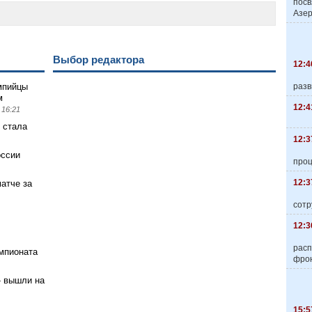
пос
Азер
Выбор редактора
12:4
разв
мпийцы
м
12:4
 16:21
 стала
12:3
оссии
про
12:3
атче за
сотр
12:3
расп
мпионата
фро
» вышли на
15:5