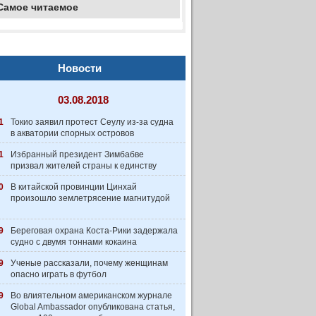
Самое читаемое
Новости
03.08.2018
1
Токио заявил протест Сеулу из-за судна
в акватории спорных островов
1
Избранный президент Зимбабве
призвал жителей страны к единству
0
В китайской провинции Цинхай
произошло землетрясение магнитудой
9
Береговая охрана Коста-Рики задержала
судно с двумя тоннами кокаина
9
Ученые рассказали, почему женщинам
опасно играть в футбол
9
Во влиятельном американском журнале
Global Ambassador опубликована статья,