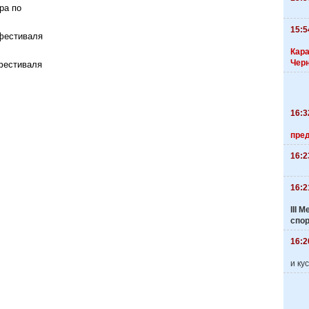
ра по
15:5
 фестиваля
Кара
Чер
фестиваля
16:3
пре
16:2
16:2
III
спо
16:2
и ку