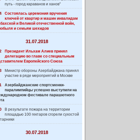
путь - город караванов и ханов"
4
Состоялась церемония вручения
ключей от квартир и машин инвалидам
бахской и Великой отечественной войн,
нобыля и семьям шехидов
31.07.2018
2
Президент Ильхам Алиев принял
делегацию во главе со специальным
дставителем Европейского Союза
3
Министр обороны Азербайджана принял
участие в ряде мероприятий в Москве
1
Азербайджанские спортсменки-
паралимпийцы успешно выступили на
 Международном фестивале парашютного
рта
0
В результате пожара на территории
площадью 100 гектаров сгорели сухостой
старники
30.07.2018