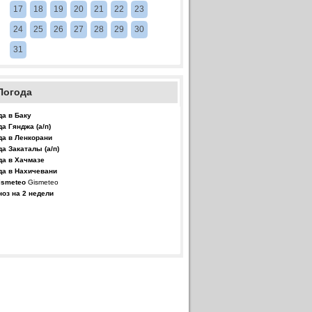
17
18
19
20
21
22
23
24
25
26
27
28
29
30
31
Погода
да в Баку
да Гянджа (а/п)
да в Ленкорани
да Закаталы (а/п)
да в Хачмазе
да в Нахичевани
Gismeteo
ноз на 2 недели