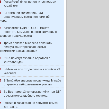
3
Российский флот пополнится новыми
кораблями
3
В Германии задумались над
ограничением срока полномочий
лера
2
"Известия": БДИПЧ ОБСЕ может
посетить Крым для оценки ситуации с
шением прав человека
1
Трамп призвал Мюллера признать
личную заинтересованность в
одимом им расследовании
0
США помогут Украине бороться с
контрабандой
8
В Мьянме при сходе оползня погибли 23
человека
6
В Зимбабве впервые после ухода Мугабе
открылись избирательные участки
9
Во Вьетнаме 13 человек погибли при ДТП
с участием свадебного кортежа
7
Россия и Казахстан не допустят срыва
контракта