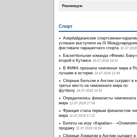
Рекомендую
Спорт
Азербайджанские спортсменки-парали
успешно выступили на III Международно
фестивале парашютного спорта
31.07.2018
Баскетбольная команда «Финикс Баку»
второй в Кутаиси
16.07.2018 16:51
В ФИФА признали чемпионат мира в Р
лучшим в истории
14.07.2018 12:44
Сборные Бельгии и Англии сыграют в м
третье место на чемпионате мира по
футболу
14.07.2018 12:41
Определились финалисты чемпионата
мира
12.07.2018 17:56
Франция стала первым финалистом че
мира
11.07.2018 17:15
Билеты на игру «Карабах» - «Олимпия
продажу
11.07.2018 16:54
Сборные Хорватии и Англии сыграют в