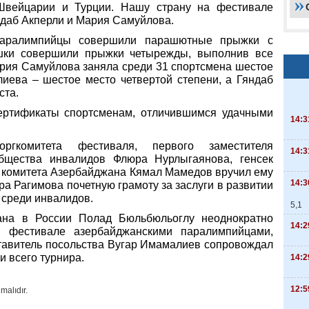
 Швейцарии и Турции. Нашу страну на фестивале
ндаб Акперли и Мария Самуйлова.
-паралимпийцы совершили парашютные прыжки с
шки совершили прыжки четырежды, выполнив все
ария Самуйлова заняла среди 31 спортсмена шестое
лиева – шестое место четвертой степени, а Гяндаб
ста.
ертификаты спортсменам, отличившимся удачными
14:3
оргкомитета фестиваля, первого заместителя
14:3
общества инвалидов Флюра Нурлыгаянова, генсек
 комитета Азербайджана Кямал Мамедов вручил ему
14:3
а Рагимова почетную грамоту за заслуги в развитии
 среди инвалидов.
5,1
ана в России Полад Бюльбюльоглу неоднократно
14:2
в фестивале азербайджанскими паралимпийцами,
ставитель посольства Вугар Имамалиев сопровождал
 всего турнира.
14:2
12:5
malıdır.