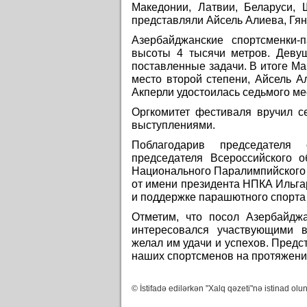
Македонии, Латвии, Беларуси,
представляли Айсель Алиева, Гя
Азербайджанские спортсменки
высоты 4 тысячи метров. Деву
поставленные задачи. В итоге М
место второй степени, Айсель А
Акперли удостоилась седьмого ме
Оргкомитет фестиваля вручил с
выступлениями.
Поблагодарив председателя 
председателя Всероссийского 
Национального Паралимпийского
от имени президента НПКА Ильгар
и поддержке парашютного спорта
Отметим, что посол Азербайдж
интересовался участвующими 
желал им удачи и успехов. Пред
наших спортсменов на протяжении
© İstifadə edilərkən "Xalq qəzeti"nə istinad olun