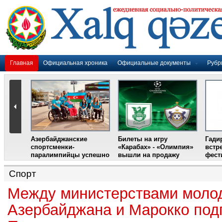
Главная
Официальная хроника
Официальные документы
Рубр
Азербайджанские
Билеты на игру
Гади
дером
спортсменки-
«Карабах» - «Олимпия»
встр
ании
паралимпийцы успешно
вышли на продажу
фест
выступили на III
Международном
Спорт
фестивале парашютного
спорта
Между министерствами молод
Азербайджана и Марокко под