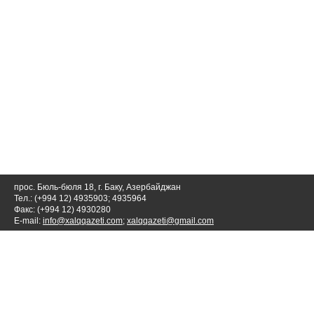
прос. Бюль-бюля 18, г. Баку, Азербайджан
Тел.: (+994 12) 4935903; 4935964
Факс: (+994 12) 4930280
E-mail:
info@xalqqazeti.com
;
xalqqazeti@gmail.com