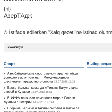
{nl}
АзерТАдж
© İstifadə edilərkən "Xalq qəzeti"nə istinad olunm
Рекомендую
Спорт
Выбор редак
Азербайджанские спортсменки-паралимпийцы
успешно выступили на III Международном
фестивале парашютного спорта
31.07.2018 16:21
Баскетбольная команда «Финикс Баку» стала
второй в Кутаиси
16.07.2018 16:51
В ФИФА признали чемпионат мира в России
лучшим в истории
14.07.2018 12:44
Сборные Бельгии и Англии сыграют в матче за