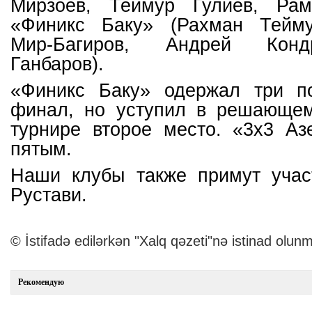
Мирзоев, Теймур Гулиев, Ра
«Финикс Баку» (Рахман Тейму
Мир-Багиров, Андрей Конд
Ганбаров).
«Финикс Баку» одержал три п
финал, но уступил в решающем
турнире второе место. «3x3 Аз
пятым.
Наши клубы также примут учас
Рустави.
© İstifadə edilərkən "Xalq qəzeti"nə istinad olunm
Рекомендую