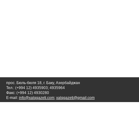
прос. Бюль-бюля 18, г. Баку, Азербайджан
Тел.: (+994 12) 4935903; 4935964
Факс: (+994 12) 4930280
E-mail:
info@xalqqazeti.com
;
xalqqazeti@gmail.com