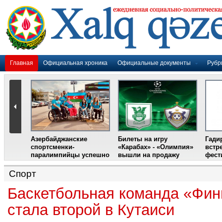
Главная
Официальная хроника
Официальные документы
Рубр
Азербайджанские
Билеты на игру
Гади
дером
спортсменки-
«Карабах» - «Олимпия»
встр
ании
паралимпийцы успешно
вышли на продажу
фест
выступили на III
Международном
Спорт
фестивале парашютного
спорта
Баскетбольная команда «Фин
стала второй в Кутаиси