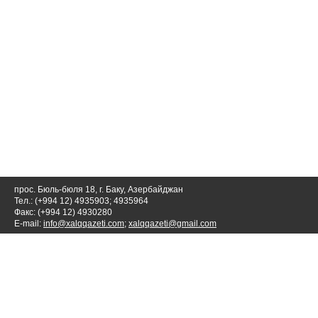
прос. Бюль-бюля 18, г. Баку, Азербайджан
Тел.: (+994 12) 4935903; 4935964
Факс: (+994 12) 4930280
E-mail:
info@xalqqazeti.com
;
xalqqazeti@gmail.com