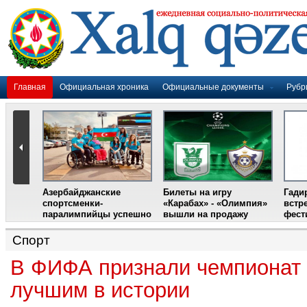
Главная
Официальная хроника
Официальные документы
Рубр
Азербайджанские
Билеты на игру
Гади
дером
спортсменки-
«Карабах» - «Олимпия»
встр
ании
паралимпийцы успешно
вышли на продажу
фест
выступили на III
Международном
Спорт
фестивале парашютного
спорта
В ФИФА признали чемпионат 
лучшим в истории