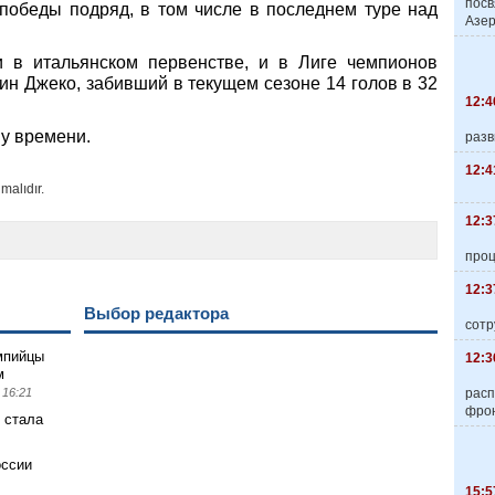
пос
 победы подряд, в том числе в последнем туре над
Азер
в итальянском первенстве, и в Лиге чемпионов
н Джеко, забивший в текущем сезоне 14 голов в 32
12:4
му времени.
разв
12:4
malıdır.
12:3
про
12:3
Выбор редактора
сотр
мпийцы
12:3
м
расп
 16:21
фро
 стала
оссии
15:5