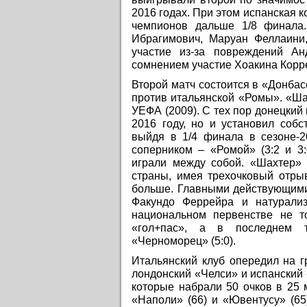
2016 годах. При этом испанская к
чемпионов дальше 1/8 финала
Ибрагимович, Маруан Феллаини
участие из-за повреждений А
сомнением участие Хоакина Корре
Второй матч состоится в «Донбас
против итальянской «Ромы». «Ша
УЕФА (2009). С тех пор донецкий
2016 году, но и установил соб
выйдя в 1/4 финала в сезоне-2
соперником – «Ромой» (3:2 и 3
играли между собой. «Шахтер» 
страны, имея трехочковый отры
больше. Главными действующими
Факундо Феррейра и натурали
национальном первенстве не т
«гол+пас», а в последнем т
«Черноморец» (5:0).
Итальянский клуб опередил на г
лондонский «Челси» и испанский
которые набрали 50 очков в 25 
«Наполи» (66) и «Ювентусу» (65