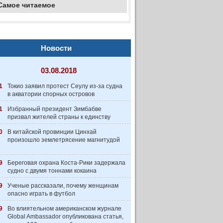
Самое читаемое
Новости
03.08.2018
1
Токио заявил протест Сеулу из-за судна
в акватории спорных островов
1
Избранный президент Зимбабве
призвал жителей страны к единству
0
В китайской провинции Цинхай
произошло землетрясение магнитудой
9
Береговая охрана Коста-Рики задержала
судно с двумя тоннами кокаина
9
Ученые рассказали, почему женщинам
опасно играть в футбол
9
Во влиятельном американском журнале
Global Ambassador опубликована статья,