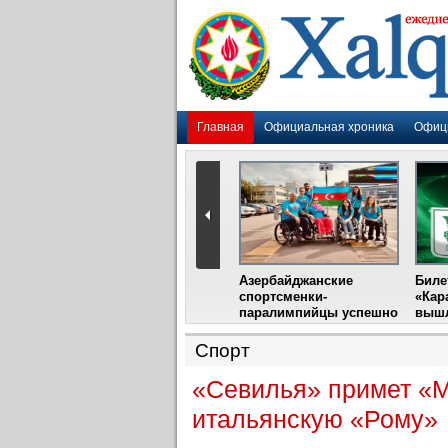
Главная
Официальная хроника
Офиц
Гадир Гусейнов
Азербайджанские
Биле
импия»
встретится с лидером
спортсменки-
«Кар
жу
фестиваля в Испании
паралимпийцы успешно
вышл
выступили на III
Международном
Спорт
фестивале парашютного
спорта
«Севилья» примет «
итальянскую «Рому»