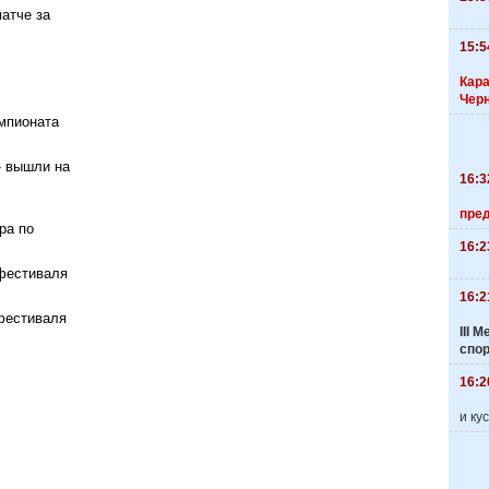
атче за
15:5
Кара
Чер
мпионата
» вышли на
16:3
пре
ра по
16:2
 фестиваля
16:2
фестиваля
III
спо
16:2
и ку