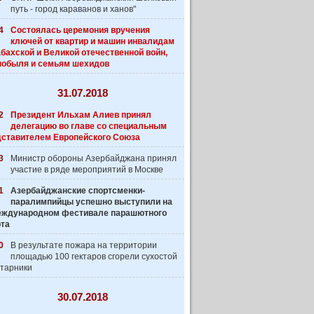
путь - город караванов и ханов"
4
Состоялась церемония вручения
ключей от квартир и машин инвалидам
бахской и Великой отечественной войн,
нобыля и семьям шехидов
31.07.2018
2
Президент Ильхам Алиев принял
делегацию во главе со специальным
дставителем Европейского Союза
3
Министр обороны Азербайджана принял
участие в ряде мероприятий в Москве
1
Азербайджанские спортсменки-
паралимпийцы успешно выступили на
 Международном фестивале парашютного
рта
0
В результате пожара на территории
площадью 100 гектаров сгорели сухостой
старники
30.07.2018