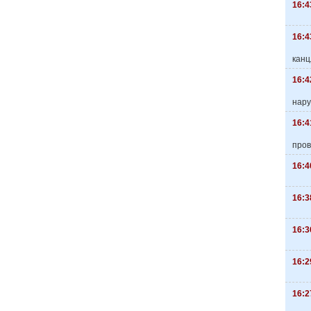
16:4
16:4
канц
16:4
нару
16:4
пров
16:4
16:3
16:3
16:2
16:2