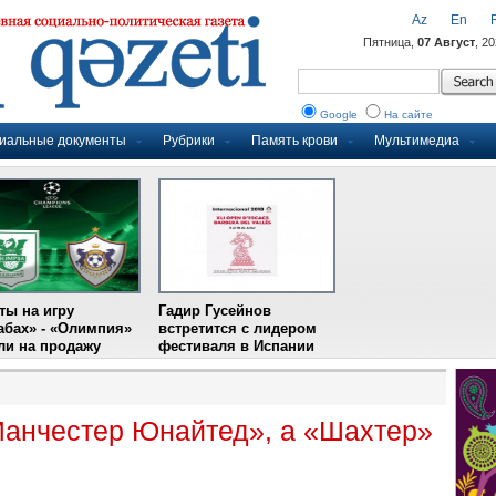
Az
En
Пятница,
07 Август
, 2
Google
На сайте
иальные документы
Рубрики
Память крови
Мультимедиа
ты на игру
Гадир Гусейнов
абах» - «Олимпия»
встретится с лидером
и на продажу
фестиваля в Испании
Манчестер Юнайтед», а «Шахтер»