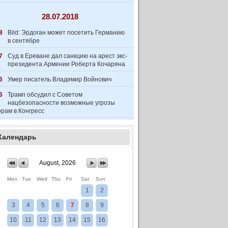
28.07.2018
8
Bild: Эрдоган может посетить Германию
в сентябре
7
Суд в Ереване дал санкцию на арест экс-
президента Армении Роберта Кочаряна
6
Умер писатель Владимир Войнович
6
Трамп обсудил с Советом
нацбезопасности возможные угрозы
рам в Конгресс
Календарь
August, 2026
Mon
Tue
Wed
Thu
Fri
Sat
Sun
1
2
3
4
5
6
7
8
9
10
11
12
13
14
15
16