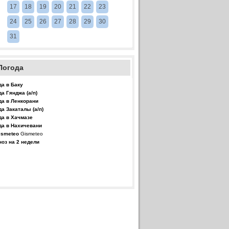
17
18
19
20
21
22
23
24
25
26
27
28
29
30
31
Погода
да в Баку
да Гянджа (а/п)
да в Ленкорани
да Закаталы (а/п)
да в Хачмазе
да в Нахичевани
Gismeteo
ноз на 2 недели