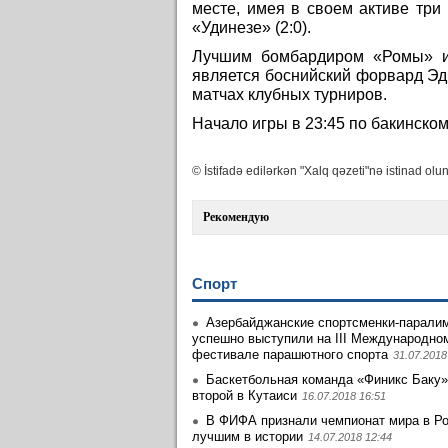
месте, имея в своем активе три
«Удинезе» (2:0).
Лучшим бомбардиром «Ромы» и 
является боснийский форвард Эди
матчах клубных турниров.
Начало игры в 23:45 по бакинско
© İstifadə edilərkən "Xalq qəzeti"nə istinad olun
Рекомендую
Спорт
Азербайджанские спортсменки-парали
успешно выступили на III Международно
фестивале парашютного спорта
31.07.2018
Баскетбольная команда «Финикс Баку»
второй в Кутаиси
16.07.2018 16:51
В ФИФА признали чемпионат мира в Р
лучшим в истории
14.07.2018 12:44