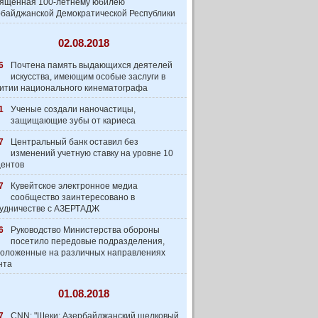
вященная 100-летнему юбилею
байджанской Демократической Республики
02.08.2018
6
Почтена память выдающихся деятелей
искусства, имеющим особые заслуги в
итии национального кинематографа
1
Ученые создали наночастицы,
защищающие зубы от кариеса
7
Центральный банк оставил без
изменений учетную ставку на уровне 10
центов
7
Кувейтское электронное медиа
сообщество заинтеpесовано в
удничестве с АЗЕРТАДЖ
6
Руководство Министерства обороны
посетило передовые подразделения,
оложенные на различных направлениях
нта
01.08.2018
7
CNN: "Шеки: Азербайджанский шелковый