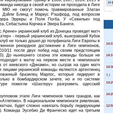
оманда никогда в своей истории не проходила в Лиге
. МЮ не смогут помочь травмированные Златан
, Дэйли Блинд и Маркус Рэшфорд, под вопросом
ндера Эрреры и Поля Погба. У «Севильи» под
а, Себастьяна Корчиа и Эвера Банеги.
с Арене» украинский клуб из Донецкa проведет матч
хтер» - первый украинский клуб, выигравший Кубок
 клуб не только дошел до полуфинала Лиги Европы в
14:3
ственное рекордное достижение в Лиге чемпионов,
010/11 после двух побед над своим предстоящим
:0). До нынешнего сезона эти команды больше не
14:3
подходит к матчу на первом месте в чемпионате
в от киевского «Динамо», но сыграв на один матч
14:3
 лицами украинской команды являются аргентинец
зованный бразилец Марлос, которые лидируют в
5,1
олько в бомбардирском зачете, но и по системе
14:2
уре помогли «Шахтеру» разгромить одесский
14:2
рупповом этапе Лиги чемпионов таких грандов, как
 «Атлетико». В национальном чемпионате римлянам,
матчах, будет сложно навязать борьбу лидирующим
12:5
). Команда Эусебио Ди Франческо идет на третьем