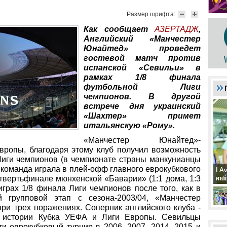
Размер шрифта:
Как сообщает
АЗЕ
РТАДЖ
,
Английский «Манчестер
Юнайтед» проведет
гостевой матч против
испанской «Севильи» в
рамках 1/8 финала
футбольной Лиги
чемпионов. В другой
встрече дня украинский
«Шахтер» примет
итальянскую «Рому».
«Манчестер Юнайтед»-
вропы, благодаря этому клуб получил возможность
Лиги чемпионов (в чемпионате страны манкунианцы
 команда играла в плей-офф главного еврокубкового
I A
I A
xat
müd
четвертьфинале мюнхенской «Баварии» (1:1 дома, 1:3
грах 1/8 финала Лиги чемпионов после того, как в
 групповой этап с сезона-2003/04, «Манчестер
и трех поражениях. Соперник английского клуба -
в истории Кубка УЕФА и Лиги Европы. Севильцы
и еврокубковый турнир в 2006, 2007, 2014, 2015 и