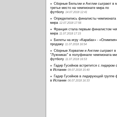
Сборные Бельгии и Англии сыграют в м
третье место на чемпионате мира по
футболу
14.07.2018 12:41
Определились финалисты чемпионата
мира
12.07.2018 17:56
Франция стала первым финалистом че
мира
11.07.2018 17:15
Билеты на игру «Карабах» - «Олимпия
продажу
11.07.2018 16:54
Сборные Хорватии и Англии сыграют в
"Лужниках" в полуфинале чемпионата ми
футболу
11.07.2018 16:53
Гадир Гусейнов встретится с лидером
в Испании
09.07.2018 15:40
Гадир Гусейнов в лидирующей группе 
в Испании
06.07.2018 16:33