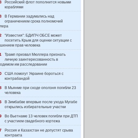
3
Российский флот пополнится новыми
кораблями
3
В Германии задумались над
ограничением срока полномочий
лера
2
"Известия": БДИПЧ ОБСЕ может
посетить Крым для оценки ситуации с
шением прав человека
1
Трамп призвал Мюллера признать
личную заинтересованность в
одимом им расследовании
0
США помогут Украине бороться с
контрабандой
8
В Мьянме при сходе оползня погибли 23
человека
6
В Зимбабве впервые после ухода Мугабе
открылись избирательные участки
9
Во Вьетнаме 13 человек погибли при ДТП
с участием свадебного кортежа
7
Россия и Казахстан не допустят срыва
контракта