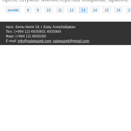
əvvəlki
8
9
10
11
12
13
14
15
16
1
прос. Бюль-бюля 18, г. Баку, Азербайджан
Тел.: (+994 12) 4935903; 4935964
Факс: (+994 12) 4930280
E-mail:
info@xalqqazeti.com
;
xalqqazeti@gmail.com