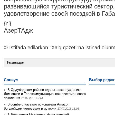
развивающийся туристический сектор
удовлетворение своей поездкой в Габа
{nl}
АзерТАдж
© İstifadə edilərkən "Xalq qəzeti"nə istinad olunm
Рекомендую
Социум
Выбор редак
В Ордубадском районе сданы в эксплуатацию
Дом связи и Телекоммуникационная система нового
поколения
28.07.2018 15:44
Bloomberg назвало основателя Amazon
богатейшим человеком в истории
17.07.2018 18:05
В Верховном Меджлисе Нахчыванской