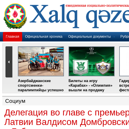
Главная
Официальная хроника
Официальные документы
Рубр
Азербайджанские
Билеты на игру
Гади
дером
спортсменки-
«Карабах» - «Олимпия»
встр
ании
паралимпийцы успешно
вышли на продажу
фест
выступили на III
Международном
Социум
фестивале парашютного
спорта
Делегация во главе с премье
Латвии Валдисом Домбровск