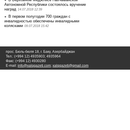
Автономной Республики состоялось вручение
наград
14.07.2018 12:39
В первом полугодии 700 граждан с
инвалидностью обеспечены инвалидными
колясками
09.07.2018 15:42
прос. Бюль-бюля 18, г. Баку, Азербайджан
Тел.: (+994 12) 4935903; 4935964
Факс: (+994 12) 4930280
E-mail:
info@xalqqazeti.com
;
xalqqazeti@gmail.com