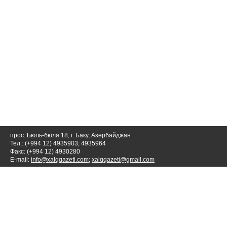
прос. Бюль-бюля 18, г. Баку, Азербайджан
Тел.: (+994 12) 4935903; 4935964
Факс: (+994 12) 4930280
E-mail:
info@xalqqazeti.com
;
xalqqazeti@gmail.com