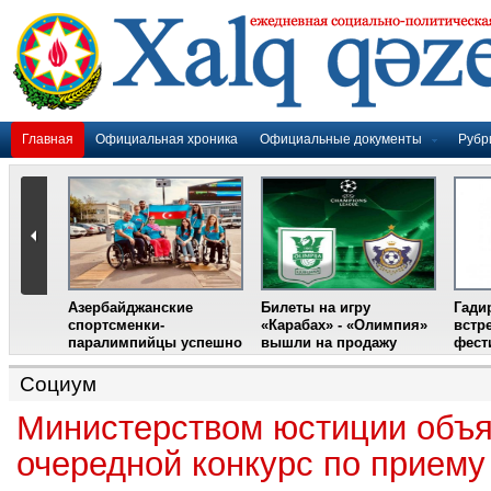
Главная
Официальная хроника
Официальные документы
Рубр
Азербайджанские
Билеты на игру
Гади
дером
спортсменки-
«Карабах» - «Олимпия»
встр
ании
паралимпийцы успешно
вышли на продажу
фест
выступили на III
Международном
Социум
фестивале парашютного
спорта
Министерством юстиции объ
очередной конкурс по приему