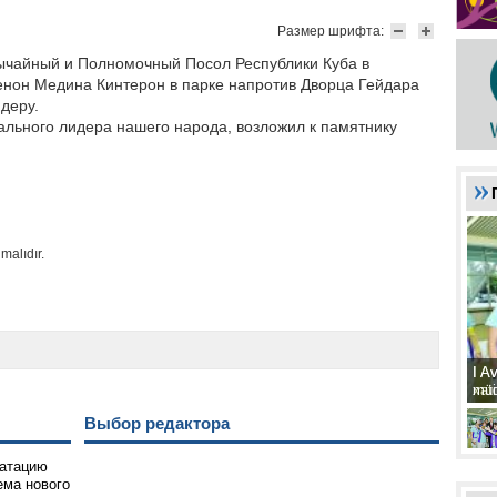
Размер шрифта:
вычайный и Полномочный Посол Республики Куба в
нон Медина Кинтерон в парке напротив Дворца Гейдара
деру.
льного лидера нашего народа, возложил к памятнику
malıdır.
I A
I A
xat
müd
Выбор редактора
уатацию
ема нового