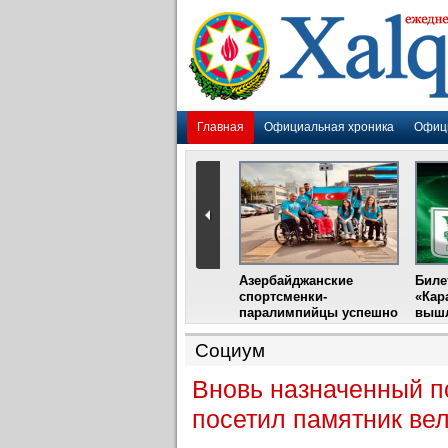
Главная
Официальная хроника
Офиц
Гадир Гусейнов
Азербайджанские
Биле
импия»
встретится с лидером
спортсменки-
«Кар
жу
фестиваля в Испании
паралимпийцы успешно
вышл
выступили на III
Международном
Социум
фестивале парашютного
спорта
Вновь назначенный п
посетил памятник ве