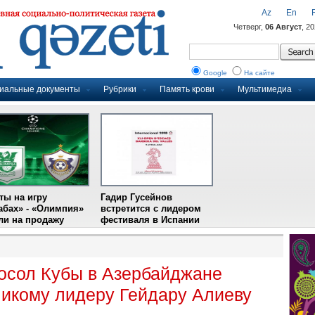
Az
En
Четверг,
06 Август
, 2
Google
На сайте
иальные документы
Рубрики
Память крови
Мультимедиа
ты на игру
Гадир Гусейнов
абах» - «Олимпия»
встретится с лидером
и на продажу
фестиваля в Испании
осол Кубы в Азербайджане
ликому лидеру Гейдару Алиеву