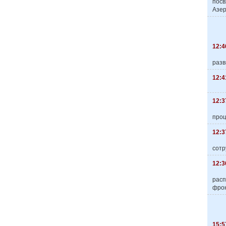
пос
Азер
12:4
разв
12:4
12:3
про
12:3
сотр
12:3
расп
фро
15:5