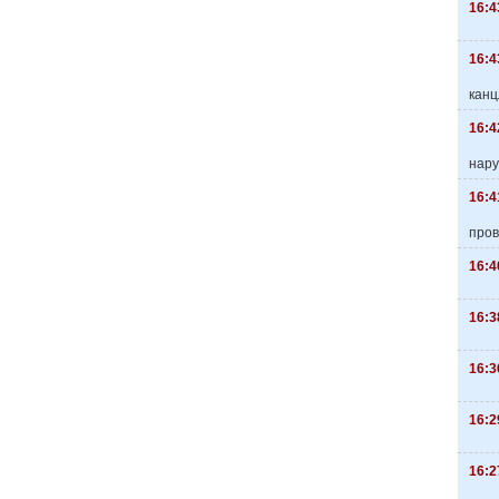
16:4
16:4
канц
16:4
нару
16:4
пров
16:4
16:3
16:3
16:2
16:2