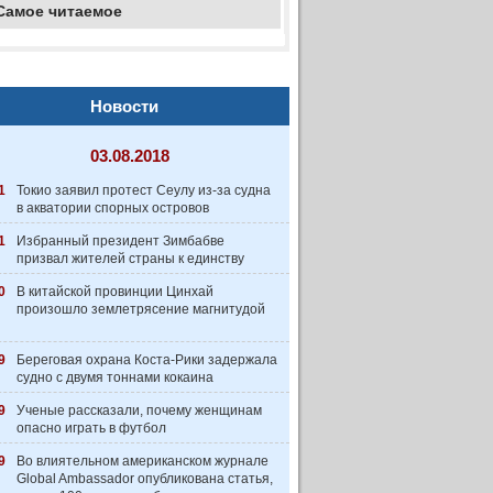
Самое читаемое
Новости
03.08.2018
1
Токио заявил протест Сеулу из-за судна
в акватории спорных островов
1
Избранный президент Зимбабве
призвал жителей страны к единству
0
В китайской провинции Цинхай
произошло землетрясение магнитудой
9
Береговая охрана Коста-Рики задержала
судно с двумя тоннами кокаина
9
Ученые рассказали, почему женщинам
опасно играть в футбол
9
Во влиятельном американском журнале
Global Ambassador опубликована статья,