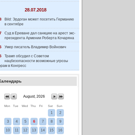
28.07.2018
8
Bild: Эрдоган может посетить Германию
в сентябре
7
Суд в Ереване дал санкцию на арест экс-
президента Армении Роберта Кочаряна
6
Умер писатель Владимир Войнович
6
Трамп обсудил с Советом
нацбезопасности возможные угрозы
рам в Конгресс
Календарь
August, 2026
Mon
Tue
Wed
Thu
Fri
Sat
Sun
1
2
3
4
5
6
7
8
9
10
11
12
13
14
15
16