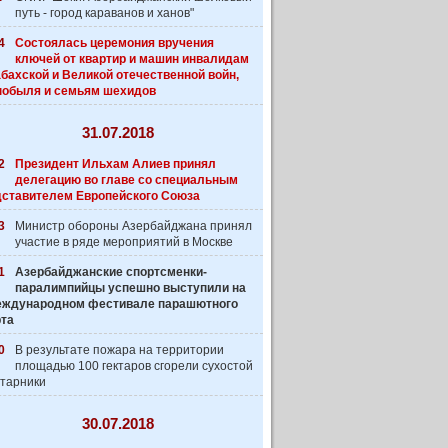
путь - город караванов и ханов"
4
Состоялась церемония вручения
ключей от квартир и машин инвалидам
бахской и Великой отечественной войн,
нобыля и семьям шехидов
31.07.2018
2
Президент Ильхам Алиев принял
делегацию во главе со специальным
дставителем Европейского Союза
3
Министр обороны Азербайджана принял
участие в ряде мероприятий в Москве
1
Азербайджанские спортсменки-
паралимпийцы успешно выступили на
 Международном фестивале парашютного
рта
0
В результате пожара на территории
площадью 100 гектаров сгорели сухостой
старники
30.07.2018