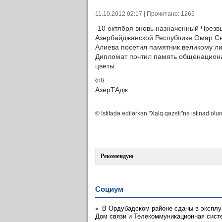
11.10.2012 02:17 | Прочитано: 1265
10 октября вновь назначенный Чрез
Азербайджанской Республике Омар Се
Алиева посетил памятник великому ли
Дипломат почтил память общенациона
цветы.
{nl}
АзерТАдж
© İstifadə edilərkən "Xalq qəzeti"nə istinad olun
Рекомендую
Социум
В Ордубадском районе сданы в экспл
Дом связи и Телекоммуникационная сист