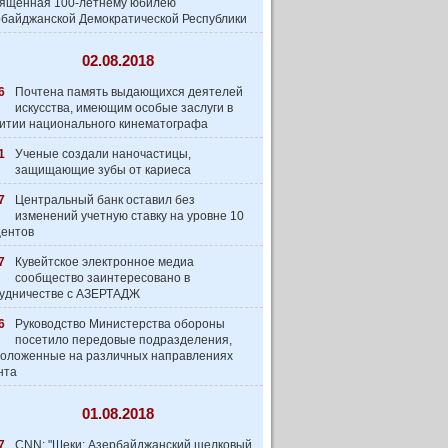
вященная 100-летнему юбилею
байджанской Демократической Республики
02.08.2018
6
Почтена память выдающихся деятелей
искусства, имеющим особые заслуги в
итии национального кинематографа
1
Ученые создали наночастицы,
защищающие зубы от кариеса
7
Центральный банк оставил без
изменений учетную ставку на уровне 10
центов
7
Кувейтское электронное медиа
сообщество заинтеpесовано в
удничестве с АЗЕРТАДЖ
6
Руководство Министерства обороны
посетило передовые подразделения,
оложенные на различных направлениях
нта
01.08.2018
7
CNN: "Шеки: Азербайджанский шелковый