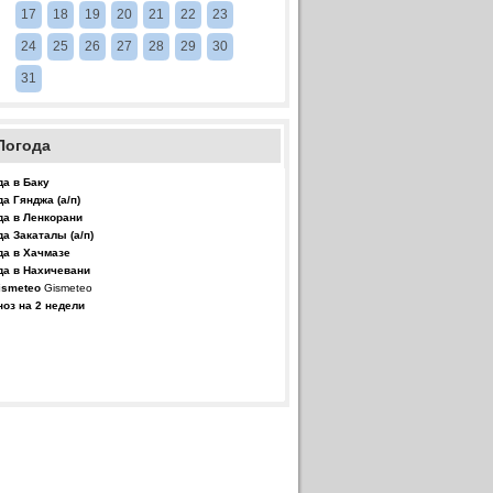
17
18
19
20
21
22
23
24
25
26
27
28
29
30
31
Погода
да в Баку
да Гянджа (а/п)
да в Ленкорани
да Закаталы (а/п)
да в Хачмазе
да в Нахичевани
Gismeteo
ноз на 2 недели