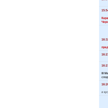
15:5
Кара
Чер
16:3
пре
16:2
16:2
III
спо
16:2
и ку