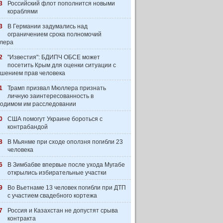
3
Российский флот пополнится новыми
кораблями
3
В Германии задумались над
ограничением срока полномочий
лера
2
"Известия": БДИПЧ ОБСЕ может
посетить Крым для оценки ситуации с
шением прав человека
1
Трамп призвал Мюллера признать
личную заинтересованность в
одимом им расследовании
0
США помогут Украине бороться с
контрабандой
8
В Мьянме при сходе оползня погибли 23
человека
6
В Зимбабве впервые после ухода Мугабе
открылись избирательные участки
9
Во Вьетнаме 13 человек погибли при ДТП
с участием свадебного кортежа
7
Россия и Казахстан не допустят срыва
контракта