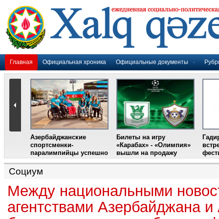
Главная
Официальная хроника
Официальные документы
Рубр
Азербайджанские
Билеты на игру
Гади
дером
спортсменки-
«Карабах» - «Олимпия»
встр
ании
паралимпийцы успешно
вышли на продажу
фест
выступили на III
Международном
Социум
фестивале парашютного
спорта
Между национальными ново
агентствами Азербайджана и