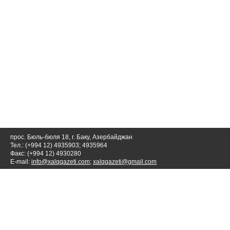
прос. Бюль-бюля 18, г. Баку, Азербайджан
Тел.: (+994 12) 4935903; 4935964
Факс: (+994 12) 4930280
E-mail:
info@xalqqazeti.com
;
xalqqazeti@gmail.com