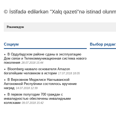
© İstifadə edilərkən "Xalq qəzeti"nə istinad olunm
Рекомендую
Социум
Выбор редак
В Ордубадском районе сданы в эксплуатацию
Дом связи и Телекоммуникационная система нового
поколения
28.07.2018 15:44
Bloomberg назвало основателя Amazon
богатейшим человеком в истории
17.07.2018 18:05
В Верховном Меджлисе Нахчыванской
Автономной Республики состоялось вручение
наград
14.07.2018 12:39
В первом полугодии 700 граждан с
инвалидностью обеспечены инвалидными
колясками
09.07.2018 15:42