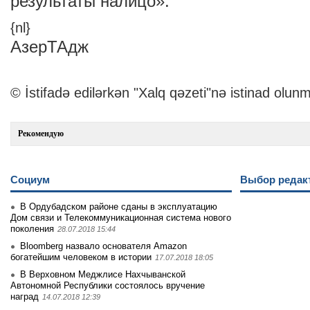
результаты налицо».
{nl}
АзерТАдж
© İstifadə edilərkən "Xalq qəzeti"nə istinad olunm
Рекомендую
Социум
Выбор редак
В Ордубадском районе сданы в эксплуатацию
Дом связи и Телекоммуникационная система нового
поколения
28.07.2018 15:44
Bloomberg назвало основателя Amazon
богатейшим человеком в истории
17.07.2018 18:05
В Верховном Меджлисе Нахчыванской
Автономной Республики состоялось вручение
наград
14.07.2018 12:39