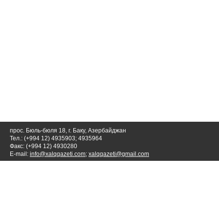
прос. Бюль-бюля 18, г. Баку, Азербайджан
Тел.: (+994 12) 4935903; 4935964
Факс: (+994 12) 4930280
E-mail:
info@xalqqazeti.com
;
xalqqazeti@gmail.com