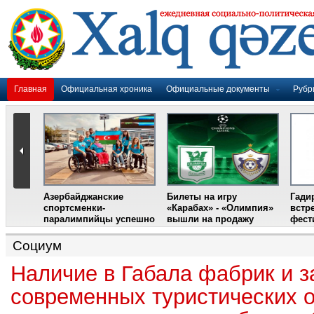
Главная
Официальная хроника
Официальные документы
Рубр
Азербайджанские
Билеты на игру
Гади
дером
спортсменки-
«Карабах» - «Олимпия»
встр
ании
паралимпийцы успешно
вышли на продажу
фест
выступили на III
Международном
Социум
фестивале парашютного
спорта
Наличие в Габала фабрик и з
современных туристических 