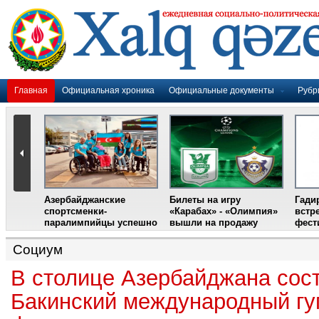
Главная
Официальная хроника
Официальные документы
Рубр
Азербайджанские
Билеты на игру
Гади
дером
спортсменки-
«Карабах» - «Олимпия»
встр
ании
паралимпийцы успешно
вышли на продажу
фест
выступили на III
Международном
Социум
фестивале парашютного
спорта
В столице Азербайджана состо
Бакинский международный г