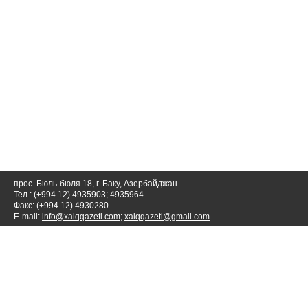
прос. Бюль-бюля 18, г. Баку, Азербайджан
Тел.: (+994 12) 4935903; 4935964
Факс: (+994 12) 4930280
E-mail:
info@xalqqazeti.com
;
xalqqazeti@gmail.com