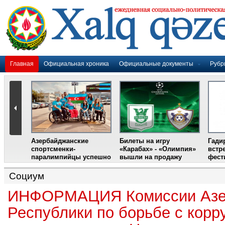
Главная
Официальная хроника
Официальные документы
Рубр
Азербайджанские
Билеты на игру
Гади
дером
спортсменки-
«Карабах» - «Олимпия»
встр
ании
паралимпийцы успешно
вышли на продажу
фест
выступили на III
Международном
Социум
фестивале парашютного
спорта
ИНФОРМАЦИЯ Комиссии Азе
Республики по борьбе с корр