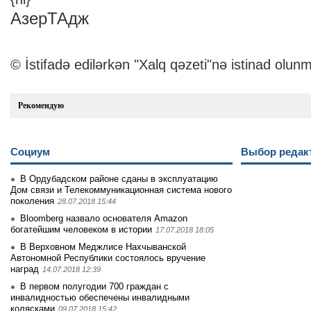
АзерТАдж
© İstifadə edilərkən "Xalq qəzeti"nə istinad olunm
Рекомендую
Социум
Выбор редак
В Ордубадском районе сданы в эксплуатацию
Дом связи и Телекоммуникационная система нового
поколения
28.07.2018 15:44
Bloomberg назвало основателя Amazon
богатейшим человеком в истории
17.07.2018 18:05
В Верховном Меджлисе Нахчыванской
Автономной Республики состоялось вручение
наград
14.07.2018 12:39
В первом полугодии 700 граждан с
инвалидностью обеспечены инвалидными
колясками
09.07.2018 15:42