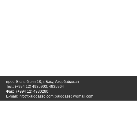
прос. Бюль-бюля 18, г. Баку, Азербайджан
Тел.: (+994 12) 4935903; 4935964
Факс: (+994 12) 4930280
E-mail:
info@xalqqazeti.com
;
xalqqazeti@gmail.com