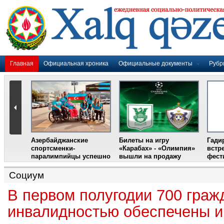
Главная
Официальная хроника
Официальные документы
Рубр
Азербайджанские
Билеты на игру
Гади
дером
спортсменки-
«Карабах» - «Олимпия»
встр
ании
паралимпийцы успешно
вышли на продажу
фест
выступили на III
Международном
Социум
фестивале парашютного
спорта
В первом полугодии 700 граж
инвалидностью обеспечены 