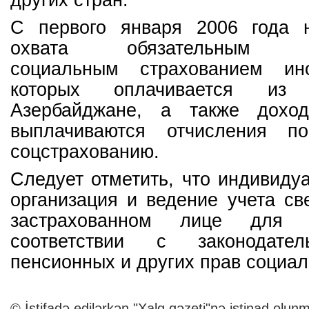
других стран.
С первого января 2006 года 
охвата обязательным гос
социальным страхованием ино
которых оплачивается из
Азербайджане, а также доход
выплачиваются отчисления по
соцстрахованию.
Следует отметить, что индивидуа
организация и ведение учета с
застрахованном лице для 
соответствии с законодате
пенсионных и других прав социа
© İstifadə edilərkən "Xalq qəzeti"nə istinad olunm