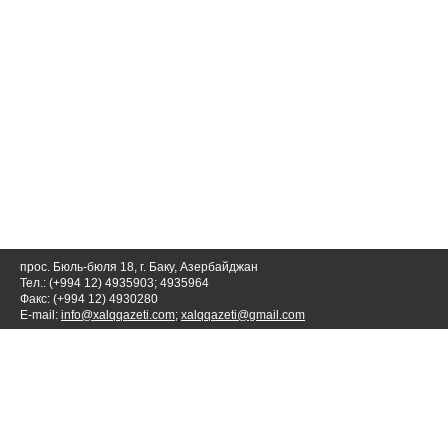
прос. Бюль-бюля 18, г. Баку, Азербайджан
Тел.: (+994 12) 4935903; 4935964
Факс: (+994 12) 4930280
E-mail:
info@xalqqazeti.com
;
xalqqazeti@gmail.com