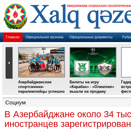
Главная
Официальная хроника
Официальные документы
Рубр
Азербайджанские
Билеты на игру
Гади
дером
спортсменки-
«Карабах» - «Олимпия»
встр
ании
паралимпийцы успешно
вышли на продажу
фест
выступили на III
Международном
Социум
фестивале парашютного
спорта
В Азербайджане около 34 ты
иностранцев зарегистрирован