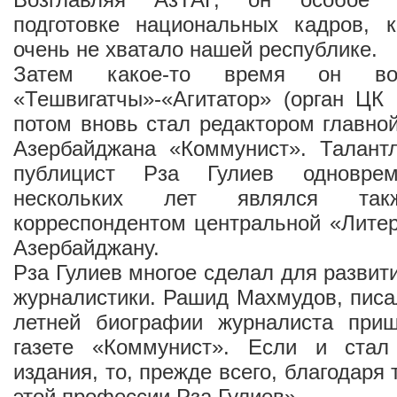
подготовке национальных кадров, 
очень не хватало нашей республике.
Затем какое-то время он воз
«Тешвигатчы»-«Агитатор» (орган ЦК
потом вновь стал редактором главной
Азербайджана «Коммунист». Талант
публицист Рза Гулиев одновре
нескольких лет являлся так
корреспондентом центральной «Литер
Азербайджану.
Рза Гулиев многое сделал для развит
журналистики. Рашид Махмудов, писал
летней биографии журналиста при
газете «Коммунист». Если и стал
издания, то, прежде всего, благодаря 
этой профессии Рза Гулиев».