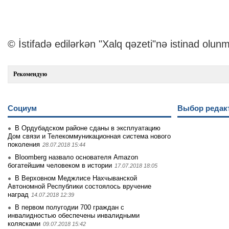
© İstifadə edilərkən "Xalq qəzeti"nə istinad olunm
Рекомендую
Социум
Выбор редак
В Ордубадском районе сданы в эксплуатацию
Дом связи и Телекоммуникационная система нового
поколения
28.07.2018 15:44
Bloomberg назвало основателя Amazon
богатейшим человеком в истории
17.07.2018 18:05
В Верховном Меджлисе Нахчыванской
Автономной Республики состоялось вручение
наград
14.07.2018 12:39
В первом полугодии 700 граждан с
инвалидностью обеспечены инвалидными
колясками
09.07.2018 15:42