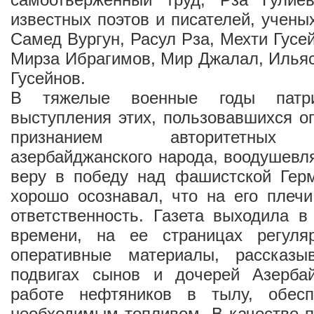
известных поэтов и писателей, учены
Самед Вургун, Расул Рза, Мехти Гусе
Мирза Ибрагимов, Мир Джалал, Илья
Гусейнов.
В тяжелые военные годы патрио
выступления этих, пользовавшихся 
признанием авторитетных п
азербайджанского народа, воодушевл
веру в победу над фашистской Герм
хорошо осознавал, что на его плеч
ответственность. Газета выходила в
времени, на ее страницах регуля
оперативные материалы, рассказ
подвигах сынов и дочерей Азерба
работе нефтяников в тылу, обес
необходимым топливом. В качестве п