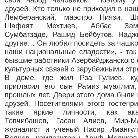
друзей. Кто только не приходил в на
Лемберанский, маэстро Ниязи, Ш
Шафаят Мехтиев, Аббас Зама
Сумбатзаде, Рашид Бейбутов, Над
другие… Он любил посидеть за чашко
наши национальные сладости», - та
бывшие работники Азербайджанского
культурных связей с зарубежными стр
В доме, где жил Рза Гулиев, к
пригласил его сын Рамиз муаллим,
прошлых лет. Двери этого дома были 
друзей. Посетителями этого гостеп
такие яркие личности, как ак
Топчибашев, Гасан Алиев, Мир-М
журналист и ученый Насир Имангул
Велиев, композиторы Ариф Меликов