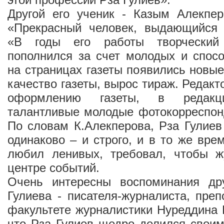
Другой его ученик - Казым Алекпер
«Прекрасный человек, выдающийся 
«В годы его работы творческий
пополнился за счет молодых и спос
на страницах газеты появились новы
качество газеты, вырос тираж. Редак
оформлению газеты, в редакц
талантливые молодые фотокорреспон
По словам К.Алекперова, Рза Гулиев
одинаково – и строго, и в то же вре
любил ленивых, требовал, чтобы 
центре событий.
Очень интересны воспоминания др
Гулиева - писателя-журналиста, пре
факультете журналистики Нуреддина 
что Рза Гулиев щедро делился свои