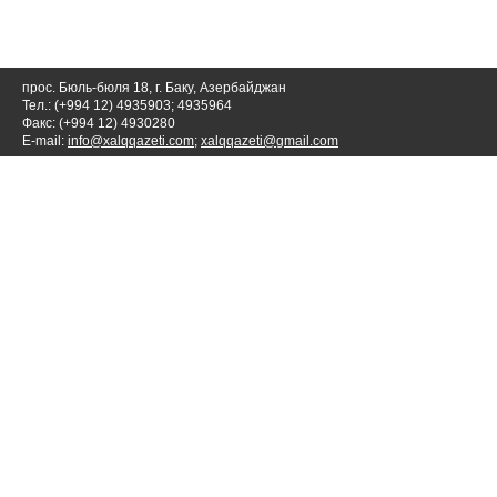
прос. Бюль-бюля 18, г. Баку, Азербайджан
Тел.: (+994 12) 4935903; 4935964
Факс: (+994 12) 4930280
E-mail:
info@xalqqazeti.com
;
xalqqazeti@gmail.com