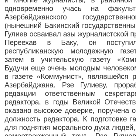
одновременно учась на факульт
Азербайджанского государственн
(нынешний Бакинский государственный
Гулиев осваивал азы журналистской п
Переехав в Баку, он поступ
республиканскую молодежную газе
затем в учительскую газету «Ком
Будучи еще очень молодым человеком
в газете «Коммунист», являвшейся 
Азербайджана. Рзе Гулиеву, прор
редакции ответственным секретар
редактора, в годы Великой Отечест
оказано высокое доверие, поручена о
должность редактора. К подготовке г
для поднятия морального духа людей,
самоотверженный труд, Рза Гулие