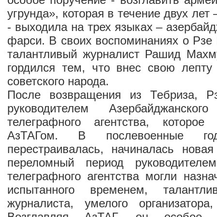
угрунда», которая в течение двух лет 
- выходила на трех языках – азербай
фарси. В своих воспоминаниях о Рзе 
талантливый журналист Рашид Махму
гордился тем, что внес свою лепту
советского народа.
После возвращения из Тебриза, Р
руководителем Азербайджанского 
телеграфного агентства, которое
АзТАГом. В послевоенные г
перестраивалась, начиналась новая
переломный период руководителем
телеграфного агентства могли назнач
испытанного временем, талантлив
журналиста, умелого организатора
Возглавляя АзТАГ, он особое 