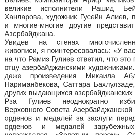
великие исполнители Рашид Бе
Ханларова, художник Гусейн Алиев, 
и многие-многие другие представит
Азербайджана.
Увидев на стенах многочисленн
живописи, я поинтересовалась: «У вас
на что Рамиз Гулиев ответил, что это
отцу азербайджанскими художниками.
даже произведения Микаила Абд
Нариманбекова, Саттара Бахлулзаде
других выдающихся азербайджанских 
Рза Гулиев неоднократно изби
Верховного Совета Азербайджанской
орденов и медалей за заслуги пере
орденов и медалей зарубежны
награждался «Золотым пером» Со