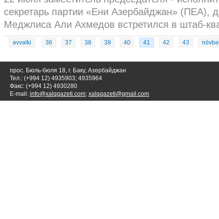
секретарь партии «Ени Азербайджан» (ПЕА), 
Меджлиса Али Ахмедов встретился в штаб-квар
əvvəlki
36
37
38
39
40
41
42
43
növbət
прос. Бюль-бюля 18, г. Баку, Азербайджан
Тел.: (+994 12) 4935903; 4935964
Факс: (+994 12) 4930280
E-mail:
info@xalqqazeti.com
;
xalqqazeti@gmail.com