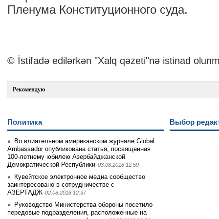
Пленума Конституционного суда.
© İstifadə edilərkən "Xalq qəzeti"nə istinad olunm
Рекомендую
Политика
Выбор редак
Во влиятельном американском журнале Global
Ambassador опубликована статья, посвященная
100-летнему юбилею Азербайджанской
Демократической Республики
03.08.2018 12:59
Кувейтское электронное медиа сообщество
заинтеpесовано в сотрудничестве с
АЗЕРТАДЖ
02.08.2018 12:37
Руководство Министерства обороны посетило
передовые подразделения, расположенные на