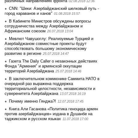
различных направлениях фронта
02.08.2018 12:36
CNN: "Шеки: Азербайджанский шелковый путь -
город караванов и ханов"
01.08.2018 15:57
В Кабинете Министров обсуждены вопросы
сотрудничества между Азербайджаном и
Африканским союзом
26.07.2018 13:04
Мевлют Чавушоглу: Реализуемые Турцией и
Азербайджаном совместные проекты будут
способствовать большому экономическому
развитию в регионе
25.07.2018 14:47
Газета The Daily Caller о незаконных действиях
Фонда "Армения" и армянской оккупации
территорий Азербайджана
25.07.2018 14:46
В заключительном коммюнике Саммита НАТО в
очередной раз выражена поддержка
территориальной целостности, независимости и
суверенитета Азербайджана
13.07.2018 16:19
Почему именно Гянджа?!
12.07.2018 17:45
Книга Али Гасанова «Политика геноцида армян
против азербайджанцев» издана в Душанбе на
таджикском и русском языках
11.07.2018 17:00