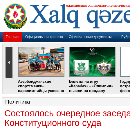
Главная
Официальная хроника
Официальные документы
Рубр
Азербайджанские
Билеты на игру
Гади
дером
спортсменки-
«Карабах» - «Олимпия»
встр
ании
паралимпийцы успешно
вышли на продажу
фест
выступили на III
Международном
Политика
фестивале парашютного
спорта
Состоялось очередное засед
Конституционного суда