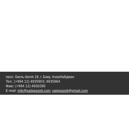
прос. Бюль-бюля 18, г. Баку, Азербайджан
Тел.: (+994 12) 4935903; 4935964
Факс: (+994 12) 4930280
E-mail:
info@xalqqazeti.com
;
xalqqazeti@gmail.com