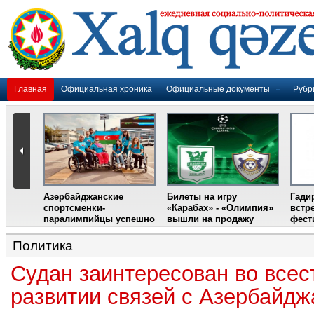
Главная
Официальная хроника
Официальные документы
Рубр
Азербайджанские
Билеты на игру
Гади
дером
спортсменки-
«Карабах» - «Олимпия»
встр
ании
паралимпийцы успешно
вышли на продажу
фест
выступили на III
Международном
Политика
фестивале парашютного
спорта
Судан заинтересован во все
развитии связей с Азербайд