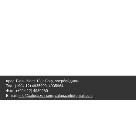
прос. Бюль-бюля 18, г. Баку, Азербайджан
Тел.: (+994 12) 4935903; 4935964
Факс: (+994 12) 4930280
E-mail:
info@xalqqazeti.com
;
xalqqazeti@gmail.com