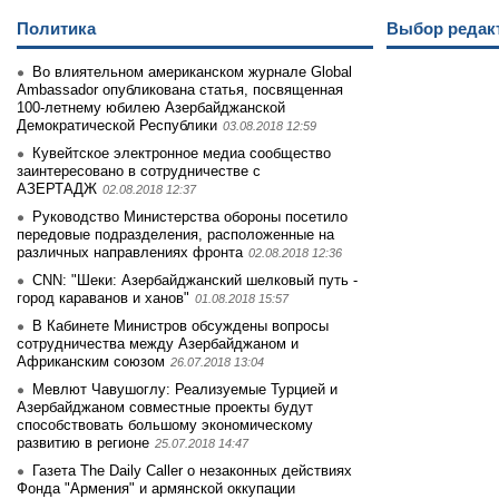
Политика
Выбор редак
Во влиятельном американском журнале Global
Ambassador опубликована статья, посвященная
100-летнему юбилею Азербайджанской
Демократической Республики
03.08.2018 12:59
Кувейтское электронное медиа сообщество
заинтеpесовано в сотрудничестве с
АЗЕРТАДЖ
02.08.2018 12:37
Руководство Министерства обороны посетило
передовые подразделения, расположенные на
различных направлениях фронта
02.08.2018 12:36
CNN: "Шеки: Азербайджанский шелковый путь -
город караванов и ханов"
01.08.2018 15:57
В Кабинете Министров обсуждены вопросы
сотрудничества между Азербайджаном и
Африканским союзом
26.07.2018 13:04
Мевлют Чавушоглу: Реализуемые Турцией и
Азербайджаном совместные проекты будут
способствовать большому экономическому
развитию в регионе
25.07.2018 14:47
Газета The Daily Caller о незаконных действиях
Фонда "Армения" и армянской оккупации