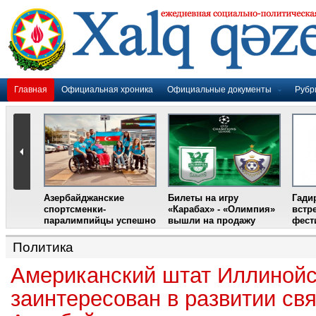
Главная
Официальная хроника
Официальные документы
Рубр
Азербайджанские
Билеты на игру
Гади
дером
спортсменки-
«Карабах» - «Олимпия»
встр
ании
паралимпийцы успешно
вышли на продажу
фест
выступили на III
Международном
Политика
фестивале парашютного
спорта
Американский штат Иллиной
заинтересован в развитии свя