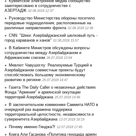
Кувейтское электронное медиа сообщество
заинтеpесовано в сотрудничестве с
АЗЕРТАДЖ
02.08.2018 12:37
Руководство Министерства обороны посетило
передовые подразделения, расположенные на
различных направлениях фронта
02.08.2018 12:36
CNN: "Шеки: Азербайджанский шелковый путь -
город караванов и ханов"
01.08.2018 15:57
В Кабинете Министров обсуждены вопросы
сотрудничества между Азербайджаном и
Африканским союзом
26.07.2018 13:04
Мевлют Чавушоглу: Реализуемые Турцией и
Азербайджаном совместные проекты будут
способствовать большому экономическому
развитию в регионе
25.07.2018 14:47
Газета The Daily Caller о незаконных действиях
Фонда "Армения" и армянской оккупации
территорий Азербайджана
25.07.2018 14:46
В заключительном коммюнике Саммита НАТО в
очередной раз выражена поддержка
территориальной целостности, независимости и
суверенитета Азербайджана
13.07.2018 16:19
Почему именно Гянджа?!
12.07.2018 17:45
Книга Али Гасанова «Политика геноцида армян