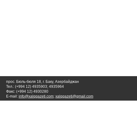
прос. Бюль-бюля 18, г. Баку, Азербайджан
Тел.: (+994 12) 4935903; 4935964
Факс: (+994 12) 4930280
E-mail:
info@xalqqazeti.com
;
xalqqazeti@gmail.com