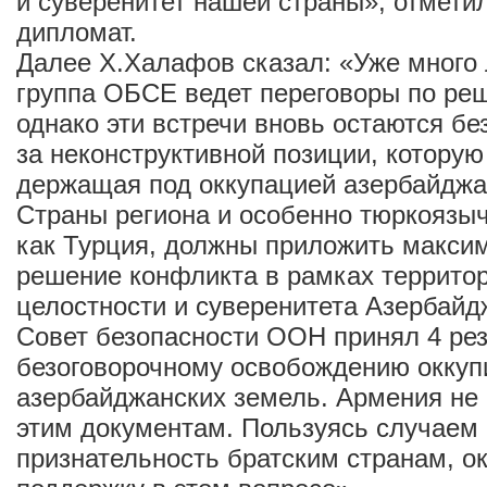
и суверенитет нашей страны», отмети
дипломат.
Далее Х.Халафов сказал: «Уже много 
группа ОБСЕ ведет переговоры по ре
однако эти встречи вновь остаются бе
за неконструктивной позиции, котору
держащая под оккупацией азербайджа
Страны региона и особенно тюркоязыч
как Турция, должны приложить макси
решение конфликта в рамках террито
целостности и суверенитета Азербайд
Совет безопасности ООН принял 4 ре
безоговорочному освобождению окку
азербайджанских земель. Армения не 
этим документам. Пользуясь случае
признательность братским странам, 