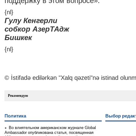
поддержку в этом вопросе».
{nl}
Гулу Кенгерли
собкор АзерТАдж
Бишкек
{nl}
© İstifadə edilərkən "Xalq qəzeti"nə istinad olunm
Рекомендую
Политика
Выбор редак
Во влиятельном американском журнале Global
Ambassador опубликована статья, посвященная