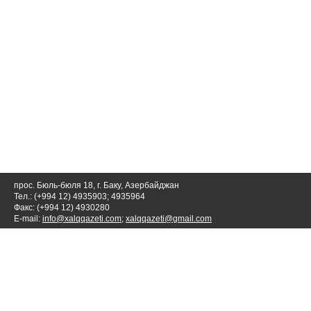
прос. Бюль-бюля 18, г. Баку, Азербайджан
Тел.: (+994 12) 4935903; 4935964
Факс: (+994 12) 4930280
E-mail:
info@xalqqazeti.com
;
xalqqazeti@gmail.com