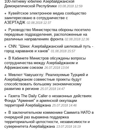
100-летнему юбилею Азербайджанской
Демократической Республики
03.08.2018 12:59
Кувейтское электронное медиа сообщество
заинтеpесовано в сотрудничестве с
АЗЕРТАДЖ
02.08.2018 12:37
Руководство Министерства обороны посетило
передовые подразделения, расположенные на
различных направлениях фронта
02.08.2018 12:36
CNN: "Шеки: Азербайджанский шелковый путь -
город караванов и ханов"
01.08.2018 15:57
В Кабинете Министров обсуждены вопросы
сотрудничества между Азербайджаном и
Африканским союзом
26.07.2018 13:04
Мевлют Чавушоглу: Реализуемые Турцией и
Азербайджаном совместные проекты будут
способствовать большому экономическому
развитию в регионе
25.07.2018 14:47
Газета The Daily Caller о незаконных действиях
Фонда "Армения" и армянской оккупации
территорий Азербайджана
25.07.2018 14:46
В заключительном коммюнике Саммита НАТО в
очередной раз выражена поддержка
территориальной целостности, независимости и
суверенитета Азербайджана
13.07.2018 16:19