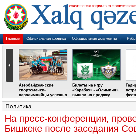
Главная
Официальная хроника
Официальные документы
Рубр
Азербайджанские
Билеты на игру
Гади
дером
спортсменки-
«Карабах» - «Олимпия»
встр
ании
паралимпийцы успешно
вышли на продажу
фест
выступили на III
Международном
Политика
фестивале парашютного
спорта
На пресс-конференции, пров
Бишкеке после заседания Со