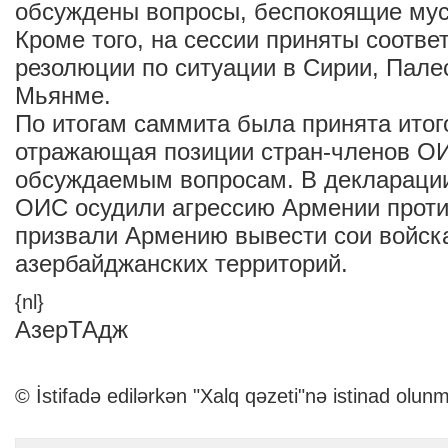
обсуждены вопросы, беспокоящие му
Кроме того, на сессии приняты соотв
резолюции по ситуации в Сирии, Пале
Мьянме.
По итогам саммита была принята итог
отражающая позиции стран-членов О
обсуждаемым вопросам. В деклараци
ОИС осудили агрессию Армении проти
призвали Армению вывести сои войск
азербайджанских территорий.
{nl}
АзерТАдж
© İstifadə edilərkən "Xalq qəzeti"nə istinad olunm