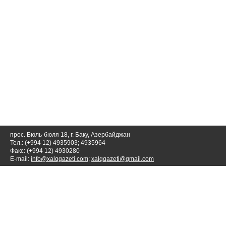
прос. Бюль-бюля 18, г. Баку, Азербайджан
Тел.: (+994 12) 4935903; 4935964
Факс: (+994 12) 4930280
E-mail:
info@xalqqazeti.com
;
xalqqazeti@gmail.com