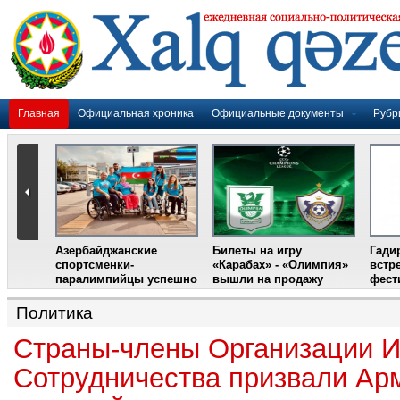
Главная
Официальная хроника
Официальные документы
Рубр
Азербайджанские
Билеты на игру
Гади
дером
спортсменки-
«Карабах» - «Олимпия»
встр
ании
паралимпийцы успешно
вышли на продажу
фест
выступили на III
Международном
Политика
фестивале парашютного
спорта
Страны-члены Организации И
Сотрудничества призвали Ар