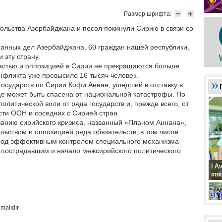
Размер шрифта:
сольства Азербайджана и посол покинули Сирию в связи со
ранных дел Азербайджана, 60 граждан нашей республики,
 эту страну.
астью и оппозицией в Сирии не прекращаются больше
нфликта уже превысило 16 тысяч человек.
осударств по Сирии Кофи Аннан, ушедший в отставку в
еще может быть спасена от национальной катастрофы. По
политической воли от ряда государств и, прежде всего, от
ти ООН и соседних с Сирией стран.
анию сирийского кризиса, названный «Планом Аннана»,
ьством и оппозицией ряда обязательств, в том числе
под эффективным контролем специального механизма
пострадавшим и начало межсирийского политического
I A
I A
xat
müd
malıdır.