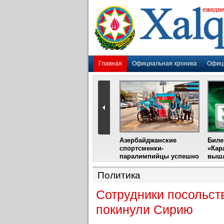
Главная
Официальная хроника
Офиц
Гадир Гусейнов
Азербайджанские
Биле
импия»
встретится с лидером
спортсменки-
«Кар
жу
фестиваля в Испании
паралимпийцы успешно
вышл
выступили на III
Международном
Политика
фестивале парашютного
спорта
Сотрудники посольст
покинули Сирию