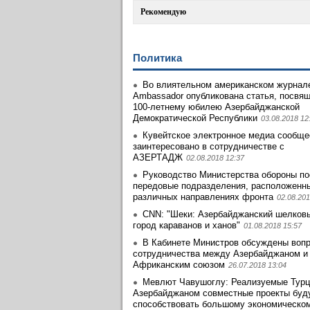
Рекомендую
Политика
Во влиятельном американском журнале
Ambassador опубликована статья, посвя
100-летнему юбилею Азербайджанской
Демократической Республики
03.08.2018 12
Кувейтское электронное медиа сообще
заинтеpесовано в сотрудничестве с
АЗЕРТАДЖ
02.08.2018 12:37
Руководство Министерства обороны по
передовые подразделения, расположенн
различных направлениях фронта
02.08.201
CNN: "Шеки: Азербайджанский шелковы
город караванов и ханов"
01.08.2018 15:57
В Кабинете Министров обсуждены воп
сотрудничества между Азербайджаном и
Африканским союзом
26.07.2018 13:04
Мевлют Чавушоглу: Реализуемые Турц
Азербайджаном совместные проекты буд
способствовать большому экономическо