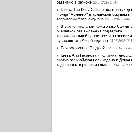
развитию в регионе
25.07.2018 14:47
Газета The Daily Caller о незаконных д
Фонда "Армения" и армянской оккупации
территорий Азербайджана
25.07.2018 14:46
В заключительном коммюнике Саммит
очередной раз выражена поддержка
территориальной целостности, независим
суверенитета Азербайджана
13.07.2018 16:
Почему именно Гянджа?!
12.07.2018 17:45
Книга Али Гасанова «Политика геноцид
против азербайджанцев» издана в Душан
таджикском и русском языках
11.07.2018 17