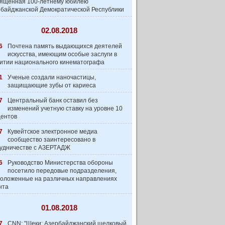
вященная 100-летнему юбилею
байджанской Демократической Республики
02.08.2018
6
Почтена память выдающихся деятелей
искусства, имеющим особые заслуги в
итии национального кинематографа
1
Ученые создали наночастицы,
защищающие зубы от кариеса
7
Центральный банк оставил без
изменений учетную ставку на уровне 10
центов
7
Кувейтское электронное медиа
сообщество заинтеpесовано в
удничестве с АЗЕРТАДЖ
6
Руководство Министерства обороны
посетило передовые подразделения,
оложенные на различных направлениях
нта
01.08.2018
7
CNN: "Шеки: Азербайджанский шелковый