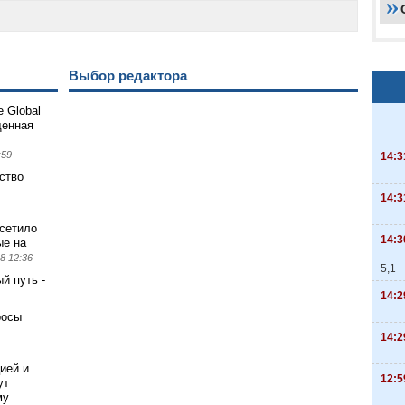
Выбор редактора
 Global
щенная
:59
14:3
ство
14:3
сетило
14:3
ые на
8 12:36
5,1
й путь -
14:2
росы
14:2
ией и
12:5
ут
му