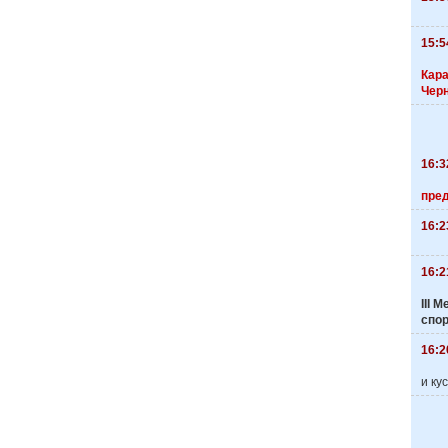
15:5
Кара
Чер
16:3
пре
16:2
16:2
III
спо
16:2
и ку