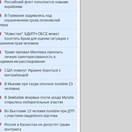
3
Российский флот пополнится новыми
кораблями
3
В Германии задумались над
ограничением срока полномочий
лера
2
"Известия": БДИПЧ ОБСЕ может
посетить Крым для оценки ситуации с
шением прав человека
1
Трамп призвал Мюллера признать
личную заинтересованность в
одимом им расследовании
0
США помогут Украине бороться с
контрабандой
8
В Мьянме при сходе оползня погибли 23
человека
6
В Зимбабве впервые после ухода Мугабе
открылись избирательные участки
9
Во Вьетнаме 13 человек погибли при ДТП
с участием свадебного кортежа
7
Россия и Казахстан не допустят срыва
контракта