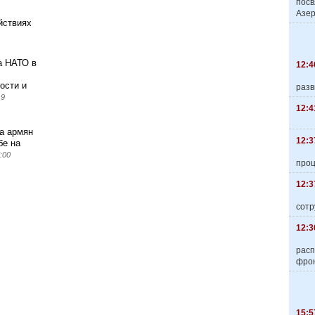
пос
Азер
ействиях
а НАТО в
12:4
ости и
разв
19
12:4
а армян
12:3
бе на
:00
про
12:3
сотр
12:3
расп
фро
15:5