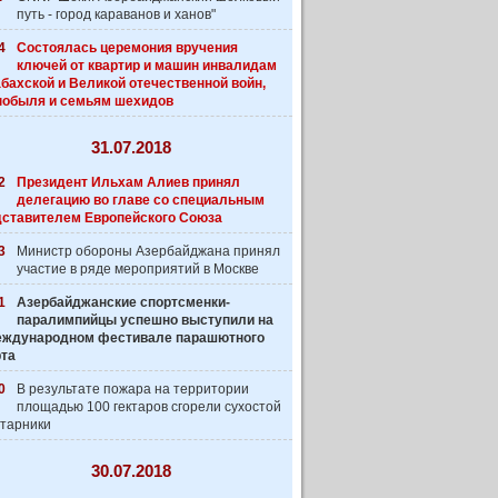
путь - город караванов и ханов"
4
Состоялась церемония вручения
ключей от квартир и машин инвалидам
бахской и Великой отечественной войн,
нобыля и семьям шехидов
31.07.2018
2
Президент Ильхам Алиев принял
делегацию во главе со специальным
дставителем Европейского Союза
3
Министр обороны Азербайджана принял
участие в ряде мероприятий в Москве
1
Азербайджанские спортсменки-
паралимпийцы успешно выступили на
 Международном фестивале парашютного
рта
0
В результате пожара на территории
площадью 100 гектаров сгорели сухостой
старники
30.07.2018