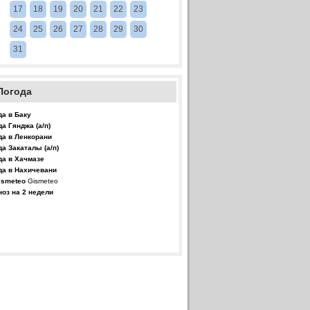
17
18
19
20
21
22
23
24
25
26
27
28
29
30
31
Погода
да в Баку
да Гянджа (а/п)
да в Ленкорани
да Закаталы (а/п)
да в Хачмазе
да в Нахичевани
Gismeteo
ноз на 2 недели