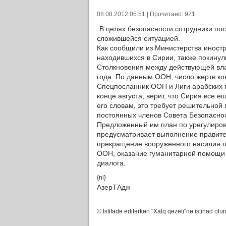
08.08.2012 05:51 | Прочитано: 921
В целях безопасности сотрудники по
сложившейся ситуацией.
Как сообщили из Министерства иност
находившихся в Сирии, также покинули
Столкновения между действующей вл
года. По данным ООН, число жертв ко
Спецпосланник ООН и Лиги арабских г
конце августа, верит, что Сирия все 
его словам, это требует решительной 
постоянных членов Совета Безопаснос
Предложенный им план по урегулиров
предусматривает выполнение правител
прекращение вооруженного насилия 
ООН, оказание гуманитарной помощи 
диалога.
{nl}
АзерТАдж
© İstifadə edilərkən "Xalq qəzeti"nə istinad olun