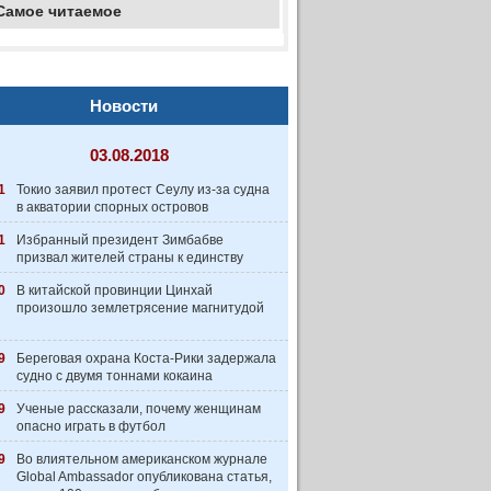
Самое читаемое
Новости
03.08.2018
1
Токио заявил протест Сеулу из-за судна
в акватории спорных островов
1
Избранный президент Зимбабве
призвал жителей страны к единству
0
В китайской провинции Цинхай
произошло землетрясение магнитудой
9
Береговая охрана Коста-Рики задержала
судно с двумя тоннами кокаина
9
Ученые рассказали, почему женщинам
опасно играть в футбол
9
Во влиятельном американском журнале
Global Ambassador опубликована статья,