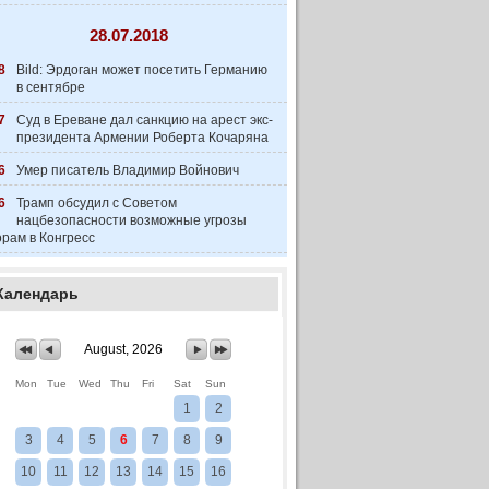
28.07.2018
8
Bild: Эрдоган может посетить Германию
в сентябре
7
Суд в Ереване дал санкцию на арест экс-
президента Армении Роберта Кочаряна
6
Умер писатель Владимир Войнович
6
Трамп обсудил с Советом
нацбезопасности возможные угрозы
рам в Конгресс
Календарь
August, 2026
Mon
Tue
Wed
Thu
Fri
Sat
Sun
1
2
3
4
5
6
7
8
9
10
11
12
13
14
15
16