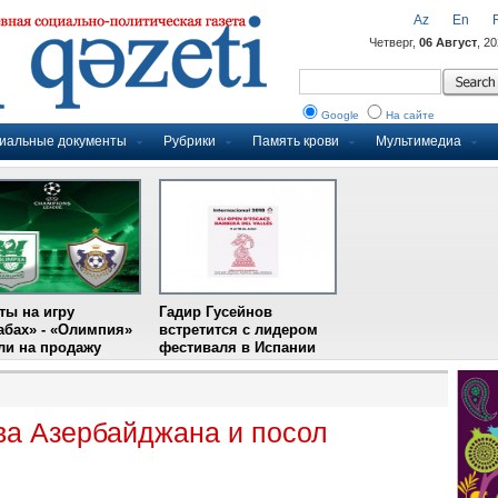
Az
En
Четверг,
06 Август
, 2
Google
На сайте
иальные документы
Рубрики
Память крови
Мультимедиа
ты на игру
Гадир Гусейнов
абах» - «Олимпия»
встретится с лидером
и на продажу
фестиваля в Испании
ва Азербайджана и посол