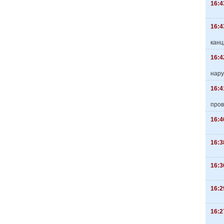
16:4
16:4
канц
16:4
нару
16:4
пров
16:4
16:3
16:3
16:2
16:2