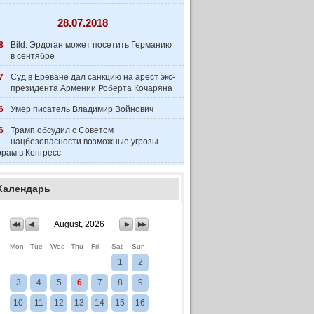
28.07.2018
8
Bild: Эрдоган может посетить Германию
в сентябре
7
Суд в Ереване дал санкцию на арест экс-
президента Армении Роберта Кочаряна
6
Умер писатель Владимир Войнович
6
Трамп обсудил с Советом
нацбезопасности возможные угрозы
рам в Конгресс
Календарь
August, 2026
Mon
Tue
Wed
Thu
Fri
Sat
Sun
1
2
3
4
5
6
7
8
9
10
11
12
13
14
15
16