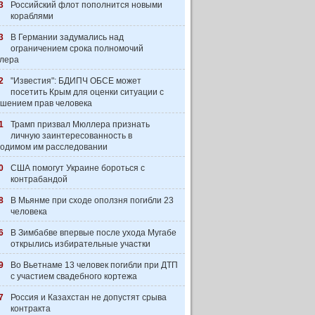
3
Российский флот пополнится новыми
кораблями
3
В Германии задумались над
ограничением срока полномочий
лера
2
"Известия": БДИПЧ ОБСЕ может
посетить Крым для оценки ситуации с
шением прав человека
1
Трамп призвал Мюллера признать
личную заинтересованность в
одимом им расследовании
0
США помогут Украине бороться с
контрабандой
8
В Мьянме при сходе оползня погибли 23
человека
6
В Зимбабве впервые после ухода Мугабе
открылись избирательные участки
9
Во Вьетнаме 13 человек погибли при ДТП
с участием свадебного кортежа
7
Россия и Казахстан не допустят срыва
контракта