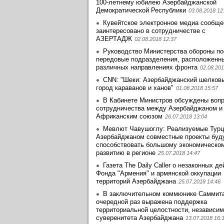
100-летнему юбилею Азербайджанской
Демократической Республики
03.08.2018 12
Кувейтское электронное медиа сообще
заинтеpесовано в сотрудничестве с
АЗЕРТАДЖ
02.08.2018 12:37
Руководство Министерства обороны по
передовые подразделения, расположенн
различных направлениях фронта
02.08.201
CNN: "Шеки: Азербайджанский шелковы
город караванов и ханов"
01.08.2018 15:57
В Кабинете Министров обсуждены воп
сотрудничества между Азербайджаном и
Африканским союзом
26.07.2018 13:04
Мевлют Чавушоглу: Реализуемые Турц
Азербайджаном совместные проекты буд
способствовать большому экономическо
развитию в регионе
25.07.2018 14:47
Газета The Daily Caller о незаконных д
Фонда "Армения" и армянской оккупации
территорий Азербайджана
25.07.2018 14:46
В заключительном коммюнике Саммит
очередной раз выражена поддержка
территориальной целостности, независим
суверенитета Азербайджана
13.07.2018 16: