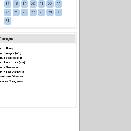
17
18
19
20
21
22
23
24
25
26
27
28
29
30
31
Погода
да в Баку
да Гянджа (а/п)
да в Ленкорани
да Закаталы (а/п)
да в Хачмазе
да в Нахичевани
Gismeteo
ноз на 2 недели