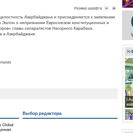
Размер шрифта:
целостность Азербайджана и присоединяется к заявлению
н Эштон о непризнании Евросоюзом конституционных и
оров» главы сепаратистов Нагорного Карабаха.
и в Азербайджане.
malıdır.
I A
I A
xat
müd
Выбор редактора
 Global
щенная