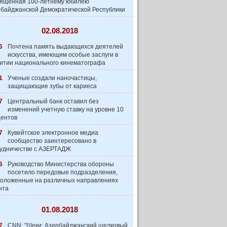
вященная 100-летнему юбилею
байджанской Демократической Республики
02.08.2018
6
Почтена память выдающихся деятелей
искусства, имеющим особые заслуги в
итии национального кинематографа
1
Ученые создали наночастицы,
защищающие зубы от кариеса
7
Центральный банк оставил без
изменений учетную ставку на уровне 10
центов
7
Кувейтское электронное медиа
сообщество заинтеpесовано в
удничестве с АЗЕРТАДЖ
6
Руководство Министерства обороны
посетило передовые подразделения,
оложенные на различных направлениях
нта
01.08.2018
7
CNN: "Шеки: Азербайджанский шелковый