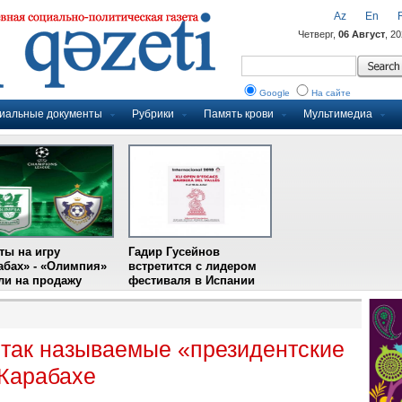
Az
En
Четверг,
06 Август
, 2
Google
На сайте
иальные документы
Рубрики
Память крови
Мультимедиа
ты на игру
Гадир Гусейнов
абах» - «Олимпия»
встретится с лидером
и на продажу
фестиваля в Испании
 так называемые «президентские
Карабахе