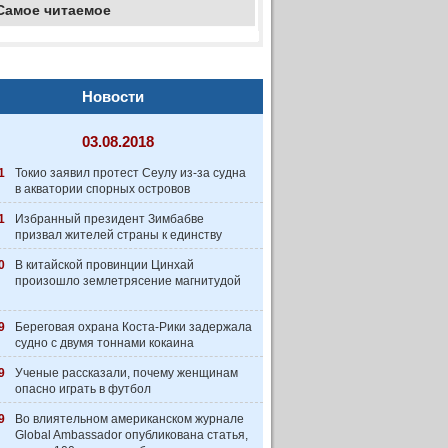
Самое читаемое
Новости
03.08.2018
1
Токио заявил протест Сеулу из-за судна
в акватории спорных островов
1
Избранный президент Зимбабве
призвал жителей страны к единству
0
В китайской провинции Цинхай
произошло землетрясение магнитудой
9
Береговая охрана Коста-Рики задержала
судно с двумя тоннами кокаина
9
Ученые рассказали, почему женщинам
опасно играть в футбол
9
Во влиятельном американском журнале
Global Ambassador опубликована статья,