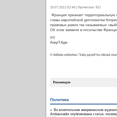
20.07.2012 02:48 | Прочитано: 921
Франция признает территориальную 
главы европейской дипломатии Кэтри
правовых рамок так называемых «выб
Об этом заявили в посольстве Франци
{nl}
АзерТАдж
© İstifadə edilərkən "Xalq qəzeti"nə istinad olun
Рекомендую
Политика
Во влиятельном американском журнале
Ambassador опубликована статья, посвя