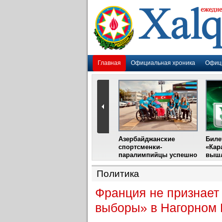
Главная
Официальная хроника
Офиц
Гадир Гусейнов
Азербайджанские
Биле
импия»
встретится с лидером
спортсменки-
«Кар
жу
фестиваля в Испании
паралимпийцы успешно
вышл
выступили на III
Международном
Политика
фестивале парашютного
спорта
Франция не признает
выборы» в Нагорном 