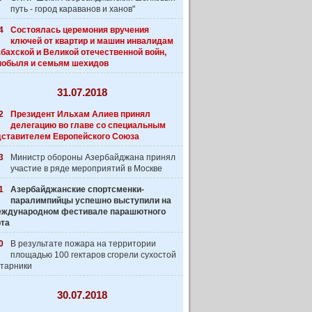
путь - город караванов и ханов"
4
Состоялась церемония вручения
ключей от квартир и машин инвалидам
бахской и Великой отечественной войн,
нобыля и семьям шехидов
31.07.2018
2
Президент Ильхам Алиев принял
делегацию во главе со специальным
дставителем Европейского Союза
3
Министр обороны Азербайджана принял
участие в ряде мероприятий в Москве
1
Азербайджанские спортсменки-
паралимпийцы успешно выступили на
 Международном фестивале парашютного
рта
0
В результате пожара на территории
площадью 100 гектаров сгорели сухостой
старники
30.07.2018