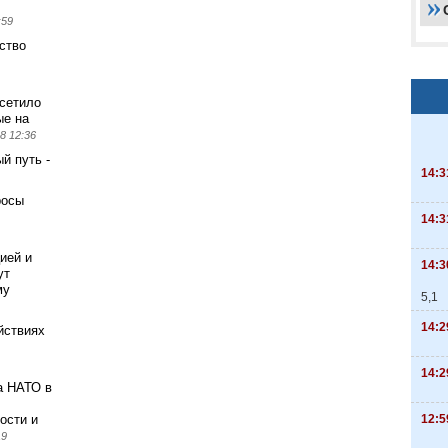
:59
ство
сетило
ые на
8 12:36
й путь -
14:3
росы
14:3
ией и
14:3
ут
му
5,1
14:2
ействиях
14:2
а НАТО в
12:5
ости и
19