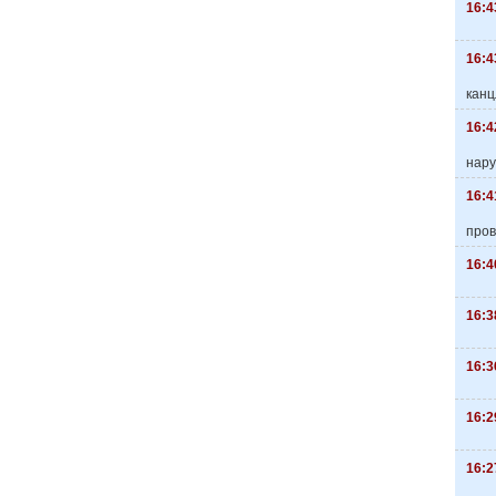
16:4
16:4
канц
16:4
нару
16:4
пров
16:4
16:3
16:3
16:2
16:2