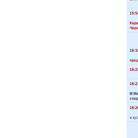
15:5
Кара
Чер
16:3
пре
16:2
16:2
III
спо
16:2
и ку