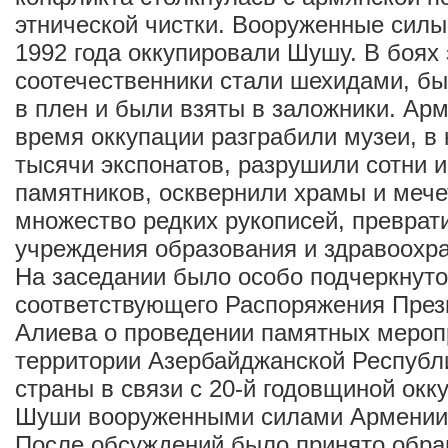
этнической чистки. Вооруженные сил
1992 года оккупировали Шушу. В боях
соотечественники стали шехидами, бы
в плен и были взяты в заложники. Ар
время оккупации разграбили музеи, в
тысячи экспонатов, разрушили сотни 
памятников, осквернили храмы и мече
множество редких рукописей, преврат
учреждения образования и здравоохр
На заседании было особо подчеркнуто
соответствующего Распоряжения Пре
Алиева о проведении памятных мероп
территории Азербайджанской Республ
страны в связи с 20-й годовщиной окк
Шуши вооруженными силами Армении
После обсуждений было принято обра