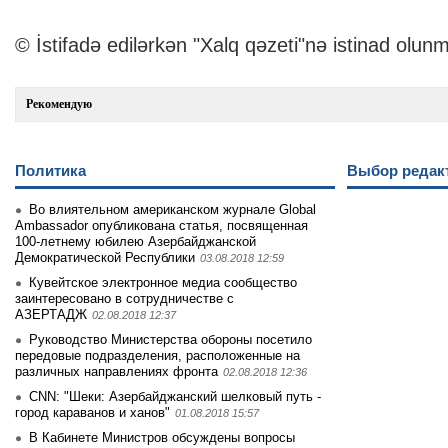
© İstifadə edilərkən "Xalq qəzeti"nə istinad olunm
Рекомендую
Политика
Выбор редак
Во влиятельном американском журнале Global
Ambassador опубликована статья, посвященная
100-летнему юбилею Азербайджанской
Демократической Республики
03.08.2018 12:59
Кувейтское электронное медиа сообщество
заинтеpесовано в сотрудничестве с
АЗЕРТАДЖ
02.08.2018 12:37
Руководство Министерства обороны посетило
передовые подразделения, расположенные на
различных направлениях фронта
02.08.2018 12:36
CNN: "Шеки: Азербайджанский шелковый путь -
город караванов и ханов"
01.08.2018 15:57
В Кабинете Министров обсуждены вопросы