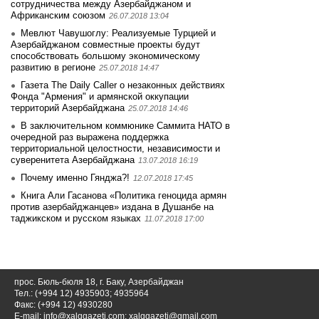
сотрудничества между Азербайджаном и
Африканским союзом
26.07.2018 13:04
Мевлют Чавушоглу: Реализуемые Турцией и
Азербайджаном совместные проекты будут
способствовать большому экономическому
развитию в регионе
25.07.2018 14:47
Газета The Daily Caller о незаконных действиях
Фонда "Армения" и армянской оккупации
территорий Азербайджана
25.07.2018 14:46
В заключительном коммюнике Саммита НАТО в
очередной раз выражена поддержка
территориальной целостности, независимости и
суверенитета Азербайджана
13.07.2018 16:19
Почему именно Гянджа?!
12.07.2018 17:45
Книга Али Гасанова «Политика геноцида армян
против азербайджанцев» издана в Душанбе на
таджикском и русском языках
11.07.2018 17:00
прос. Бюль-бюля 18, г. Баку, Азербайджан
Тел.: (+994 12) 4935903; 4935964
Факс: (+994 12) 4930280
E-mail:
info@xalqqazeti.com
;
xalqqazeti@gmail.com