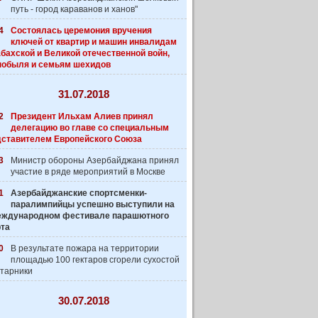
путь - город караванов и ханов"
4
Состоялась церемония вручения
ключей от квартир и машин инвалидам
бахской и Великой отечественной войн,
нобыля и семьям шехидов
31.07.2018
2
Президент Ильхам Алиев принял
делегацию во главе со специальным
дставителем Европейского Союза
3
Министр обороны Азербайджана принял
участие в ряде мероприятий в Москве
1
Азербайджанские спортсменки-
паралимпийцы успешно выступили на
 Международном фестивале парашютного
рта
0
В результате пожара на территории
площадью 100 гектаров сгорели сухостой
старники
30.07.2018