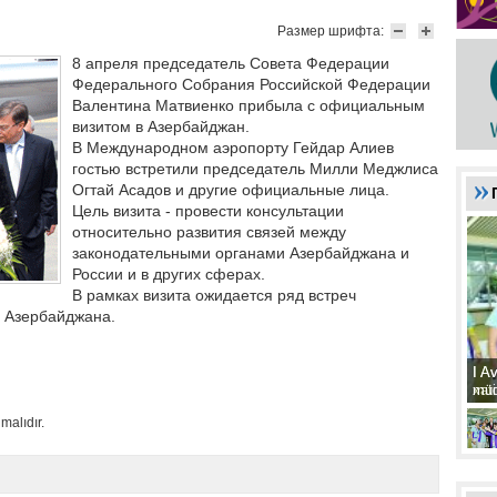
Размер шрифта:
8 апреля председатель Совета Федерации
Федерального Собрания Российской Федерации
Валентина Матвиенко прибыла с официальным
визитом в Азербайджан.
В Международном аэропорту Гейдар Алиев
гостью встретили председатель Милли Меджлиса
Огтай Асадов и другие официальные лица.
Цель визита - провести консультации
относительно развития связей между
законодательными органами Азербайджана и
России и в других сферах.
В рамках визита ожидается ряд встреч
 Азербайджана.
I A
I A
xat
müd
malıdır.