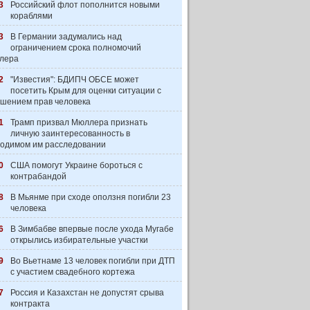
3
Российский флот пополнится новыми
кораблями
3
В Германии задумались над
ограничением срока полномочий
лера
2
"Известия": БДИПЧ ОБСЕ может
посетить Крым для оценки ситуации с
шением прав человека
1
Трамп призвал Мюллера признать
личную заинтересованность в
одимом им расследовании
0
США помогут Украине бороться с
контрабандой
8
В Мьянме при сходе оползня погибли 23
человека
6
В Зимбабве впервые после ухода Мугабе
открылись избирательные участки
9
Во Вьетнаме 13 человек погибли при ДТП
с участием свадебного кортежа
7
Россия и Казахстан не допустят срыва
контракта