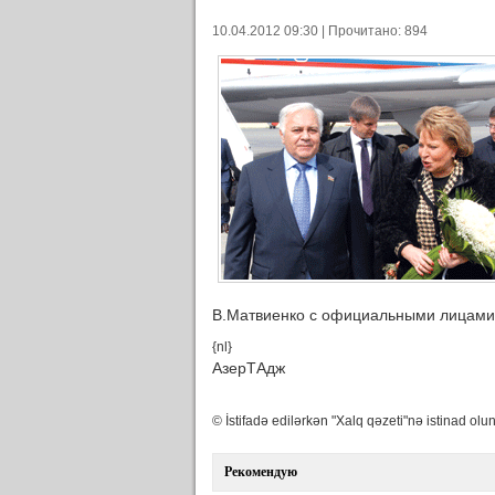
10.04.2012 09:30 | Прочитано: 894
В.Матвиенко с официальными лицами
{nl}
АзерТАдж
© İstifadə edilərkən "Xalq qəzeti"nə istinad olun
Рекомендую