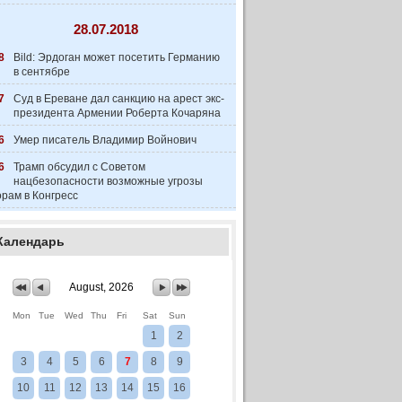
28.07.2018
8
Bild: Эрдоган может посетить Германию
в сентябре
7
Суд в Ереване дал санкцию на арест экс-
президента Армении Роберта Кочаряна
6
Умер писатель Владимир Войнович
6
Трамп обсудил с Советом
нацбезопасности возможные угрозы
рам в Конгресс
Календарь
August, 2026
Mon
Tue
Wed
Thu
Fri
Sat
Sun
1
2
3
4
5
6
7
8
9
10
11
12
13
14
15
16