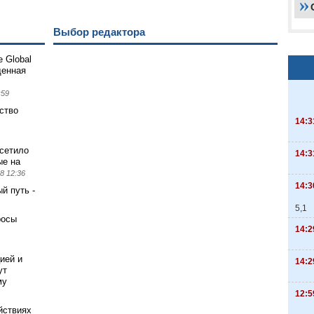
Выбор редактора
 Global
щенная
:59
ство
14:3
сетило
14:3
ые на
8 12:36
14:3
й путь -
5,1
росы
14:2
ией и
14:2
ут
му
12:5
ействиях