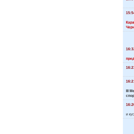
15:5
Кара
Чер
16:3
пре
16:2
16:2
III
спо
16:2
и ку