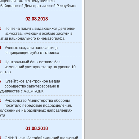
вященная 100-летнему юбилею
байджанской Демократической Республики
02.08.2018
6
Почтена память выдающихся деятелей
искусства, имеющим особые заслуги в
итии национального кинематографа
1
Ученые создали наночастицы,
защищающие зубы от кариеса
7
Центральный банк оставил без
изменений учетную ставку на уровне 10
центов
7
Кувейтское электронное медиа
сообщество заинтеpесовано в
удничестве с АЗЕРТАДЖ
6
Руководство Министерства обороны
посетило передовые подразделения,
оложенные на различных направлениях
нта
01.08.2018
7
CNN: "Шеки: Азербайджанский шелковый