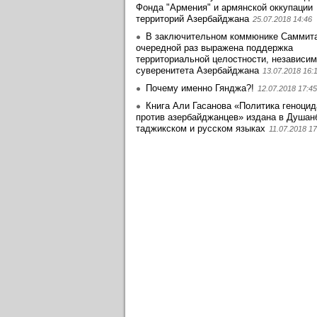
Фонда "Армения" и армянской оккупации
территорий Азербайджана
25.07.2018 14:46
В заключительном коммюнике Саммит
очередной раз выражена поддержка
территориальной целостности, независим
суверенитета Азербайджана
13.07.2018 16:
Почему именно Гянджа?!
12.07.2018 17:45
Книга Али Гасанова «Политика геноцид
против азербайджанцев» издана в Душан
таджикском и русском языках
11.07.2018 17