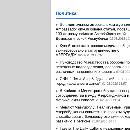
Политика
Во влиятельном американском журнале
Ambassador опубликована статья, посвя
100-летнему юбилею Азербайджанской
Демократической Республики
03.08.2018 12
Кувейтское электронное медиа сообще
заинтеpесовано в сотрудничестве с
АЗЕРТАДЖ
02.08.2018 12:37
Руководство Министерства обороны по
передовые подразделения, расположенн
различных направлениях фронта
02.08.201
CNN: "Шеки: Азербайджанский шелковы
город караванов и ханов"
01.08.2018 15:57
В Кабинете Министров обсуждены воп
сотрудничества между Азербайджаном и
Африканским союзом
26.07.2018 13:04
Мевлют Чавушоглу: Реализуемые Турц
Азербайджаном совместные проекты буд
способствовать большому экономическо
развитию в регионе
25.07.2018 14:47
Газета The Daily Caller о незаконных д