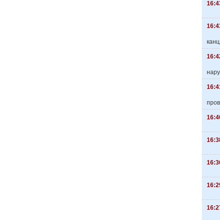
16:4
16:4
канц
16:4
нару
16:4
пров
16:4
16:3
16:3
16:2
16:2