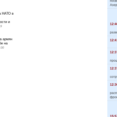
пос
Азер
а НАТО в
ости и
12:4
19
разв
а армян
12:4
бе на
:00
12:3
про
12:3
сотр
12:3
расп
фро
15:5