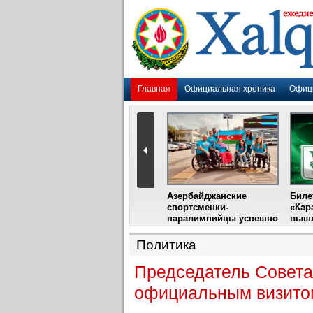
Главная
Официальная хроника
Офиц
Гадир Гусейнов
Азербайджанские
Биле
импия»
встретится с лидером
спортсменки-
«Кар
жу
фестиваля в Испании
паралимпийцы успешно
вышл
выступили на III
Международном
Политика
фестивале парашютного
спорта
Председатель Совета
официальным визито