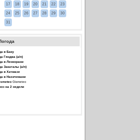
17
18
19
20
21
22
23
24
25
26
27
28
29
30
31
Погода
да в Баку
да Гянджа (а/п)
да в Ленкорани
да Закаталы (а/п)
да в Хачмазе
да в Нахичевани
Gismeteo
ноз на 2 недели