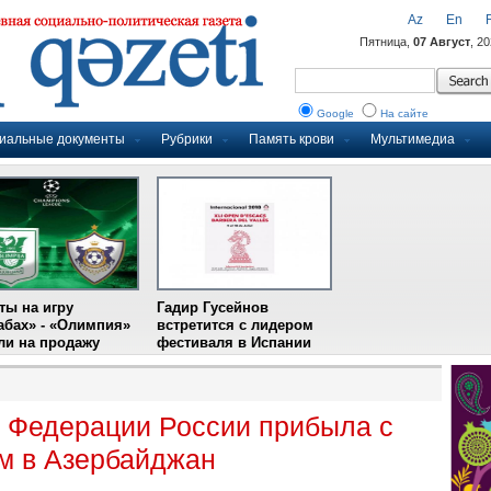
Az
En
Пятница,
07 Август
, 2
Google
На сайте
иальные документы
Рубрики
Память крови
Мультимедиа
ты на игру
Гадир Гусейнов
абах» - «Олимпия»
встретится с лидером
и на продажу
фестиваля в Испании
 Федерации России прибыла с
м в Азербайджан