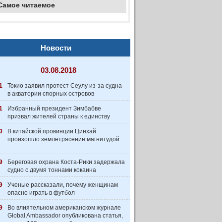
Самое читаемое
Новости
03.08.2018
1
Токио заявил протест Сеулу из-за судна
в акватории спорных островов
1
Избранный президент Зимбабве
призвал жителей страны к единству
0
В китайской провинции Цинхай
произошло землетрясение магнитудой
9
Береговая охрана Коста-Рики задержала
судно с двумя тоннами кокаина
9
Ученые рассказали, почему женщинам
опасно играть в футбол
9
Во влиятельном американском журнале
Global Ambassador опубликована статья,