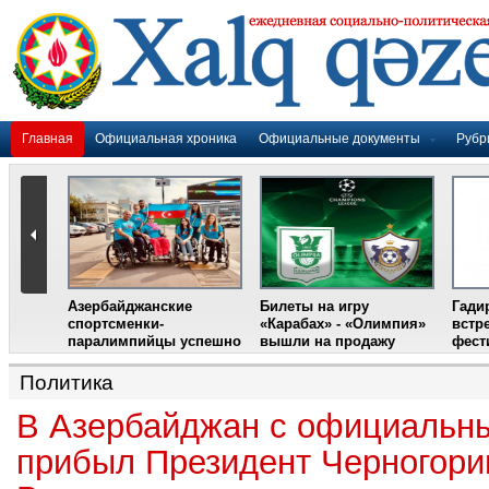
Главная
Официальная хроника
Официальные документы
Рубр
Азербайджанские
Билеты на игру
Гади
дером
спортсменки-
«Карабах» - «Олимпия»
встр
ании
паралимпийцы успешно
вышли на продажу
фест
выступили на III
Международном
Политика
фестивале парашютного
спорта
В Азербайджан с официальн
прибыл Президент Черногори