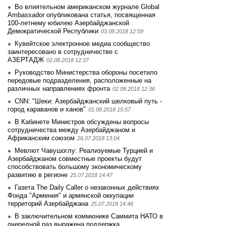
Во влиятельном американском журнале Global
Ambassador опубликована статья, посвященная
100-летнему юбилею Азербайджанской
Демократической Республики
03.08.2018 12:59
Кувейтское электронное медиа сообщество
заинтеpесовано в сотрудничестве с
АЗЕРТАДЖ
02.08.2018 12:37
Руководство Министерства обороны посетило
передовые подразделения, расположенные на
различных направлениях фронта
02.08.2018 12:36
CNN: "Шеки: Азербайджанский шелковый путь -
город караванов и ханов"
01.08.2018 15:57
В Кабинете Министров обсуждены вопросы
сотрудничества между Азербайджаном и
Африканским союзом
26.07.2018 13:04
Мевлют Чавушоглу: Реализуемые Турцией и
Азербайджаном совместные проекты будут
способствовать большому экономическому
развитию в регионе
25.07.2018 14:47
Газета The Daily Caller о незаконных действиях
Фонда "Армения" и армянской оккупации
территорий Азербайджана
25.07.2018 14:46
В заключительном коммюнике Саммита НАТО в
очередной раз выражена поддержка