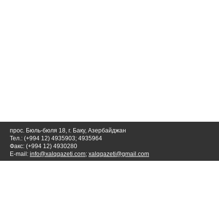
прос. Бюль-бюля 18, г. Баку, Азербайджан
Тел.: (+994 12) 4935903; 4935964
Факс: (+994 12) 4930280
E-mail:
info@xalqqazeti.com
;
xalqqazeti@gmail.com