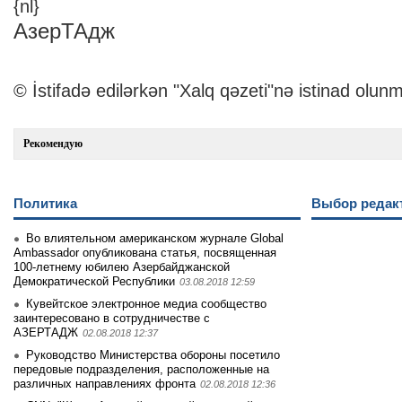
{nl}
АзерТАдж
© İstifadə edilərkən "Xalq qəzeti"nə istinad olunm
Рекомендую
Политика
Выбор редак
Во влиятельном американском журнале Global
Ambassador опубликована статья, посвященная
100-летнему юбилею Азербайджанской
Демократической Республики
03.08.2018 12:59
Кувейтское электронное медиа сообщество
заинтеpесовано в сотрудничестве с
АЗЕРТАДЖ
02.08.2018 12:37
Руководство Министерства обороны посетило
передовые подразделения, расположенные на
различных направлениях фронта
02.08.2018 12:36