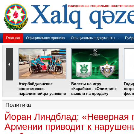
Главная
Официальная хроника
Официальные документы
Рубр
Азербайджанские
Билеты на игру
Гади
дером
спортсменки-
«Карабах» - «Олимпия»
встр
ании
паралимпийцы успешно
вышли на продажу
фест
выступили на III
Международном
Политика
фестивале парашютного
спорта
Йоран Линдблад: «Неверная 
Армении приводит к нарушен