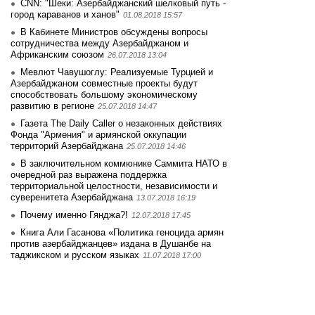
CNN: "Шеки: Азербайджанский шелковый путь -
город караванов и ханов"
01.08.2018 15:57
В Кабинете Министров обсуждены вопросы
сотрудничества между Азербайджаном и
Африканским союзом
26.07.2018 13:04
Мевлют Чавушоглу: Реализуемые Турцией и
Азербайджаном совместные проекты будут
способствовать большому экономическому
развитию в регионе
25.07.2018 14:47
Газета The Daily Caller о незаконных действиях
Фонда "Армения" и армянской оккупации
территорий Азербайджана
25.07.2018 14:46
В заключительном коммюнике Саммита НАТО в
очередной раз выражена поддержка
территориальной целостности, независимости и
суверенитета Азербайджана
13.07.2018 16:19
Почему именно Гянджа?!
12.07.2018 17:45
Книга Али Гасанова «Политика геноцида армян
против азербайджанцев» издана в Душанбе на
таджикском и русском языках
11.07.2018 17:00