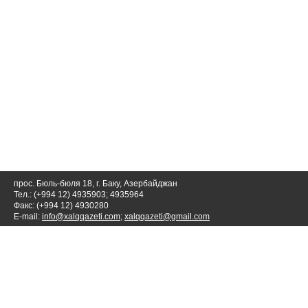
прос. Бюль-бюля 18, г. Баку, Азербайджан
Тел.: (+994 12) 4935903; 4935964
Факс: (+994 12) 4930280
E-mail:
info@xalqqazeti.com
;
xalqqazeti@gmail.com