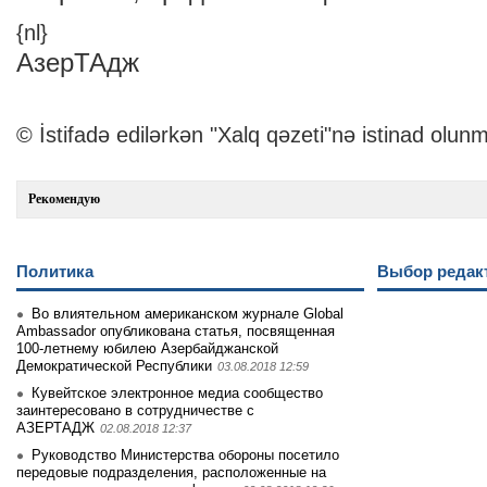
{nl}
АзерТАдж
© İstifadə edilərkən "Xalq qəzeti"nə istinad olunm
Рекомендую
Политика
Выбор редак
Во влиятельном американском журнале Global
Ambassador опубликована статья, посвященная
100-летнему юбилею Азербайджанской
Демократической Республики
03.08.2018 12:59
Кувейтское электронное медиа сообщество
заинтеpесовано в сотрудничестве с
АЗЕРТАДЖ
02.08.2018 12:37
Руководство Министерства обороны посетило
передовые подразделения, расположенные на