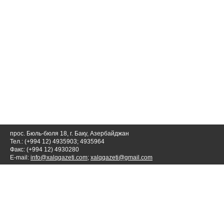
прос. Бюль-бюля 18, г. Баку, Азербайджан
Тел.: (+994 12) 4935903; 4935964
Факс: (+994 12) 4930280
E-mail:
info@xalqqazeti.com
;
xalqqazeti@gmail.com