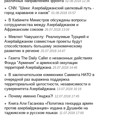
различных направлениях фронта
02.08.2018 12:36
CNN: "Шеки: Азербайджанский шелковый путь -
город караванов и ханов"
01.08.2018 15:57
В Кабинете Министров обсуждены вопросы
сотрудничества между Азербайджаном и
Африканским союзом
26.07.2018 13:04
Мевлют Чавушоглу: Реализуемые Турцией и
Азербайджаном совместные проекты будут
способствовать большому экономическому
развитию в регионе
25.07.2018 14:47
Газета The Daily Caller о незаконных действиях
Фонда "Армения" и армянской оккупации
территорий Азербайджана
25.07.2018 14:46
В заключительном коммюнике Саммита НАТО в
очередной раз выражена поддержка
территориальной целостности, независимости и
суверенитета Азербайджана
13.07.2018 16:19
Почему именно Гянджа?!
12.07.2018 17:45
Книга Али Гасанова «Политика геноцида армян
против азербайджанцев» издана в Душанбе на
таджикском и русском языках
11.07.2018 17:00