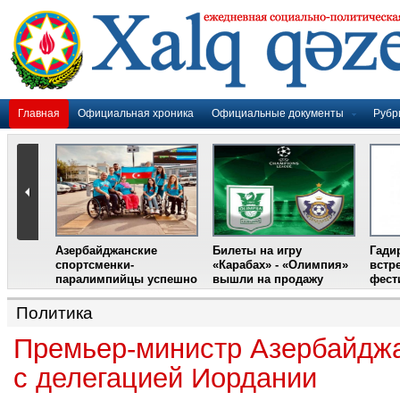
Главная
Официальная хроника
Официальные документы
Рубр
Азербайджанские
Билеты на игру
Гади
дером
спортсменки-
«Карабах» - «Олимпия»
встр
ании
паралимпийцы успешно
вышли на продажу
фест
выступили на III
Международном
Политика
фестивале парашютного
спорта
Премьер-министр Азербайджа
с делегацией Иордании