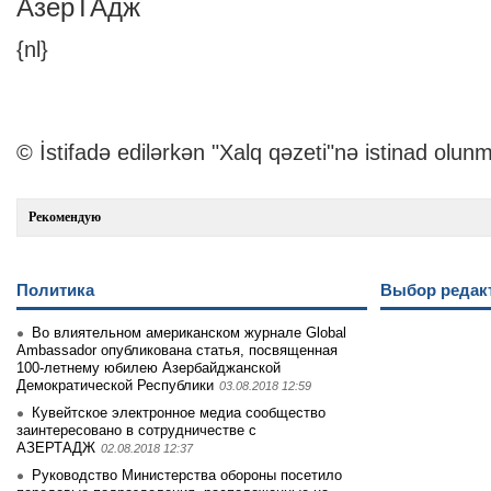
АзерТАдж
{nl}
© İstifadə edilərkən "Xalq qəzeti"nə istinad olunm
Рекомендую
Политика
Выбор редак
Во влиятельном американском журнале Global
Ambassador опубликована статья, посвященная
100-летнему юбилею Азербайджанской
Демократической Республики
03.08.2018 12:59
Кувейтское электронное медиа сообщество
заинтеpесовано в сотрудничестве с
АЗЕРТАДЖ
02.08.2018 12:37
Руководство Министерства обороны посетило