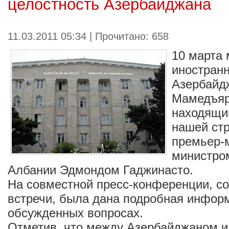
целостность Азербайджана
11.03.2011 05:34 | Прочитано: 658
10 марта 
иностран
Азербайд
Мамедъяр
находящи
нашей ст
премьер-
министро
Албании Эдмондом Гаджинасто.
На совместной пресс-конференции, с
встречи, была дана подробная инфор
обсужденных вопросах.
Отметив, что между Азербайджаном и