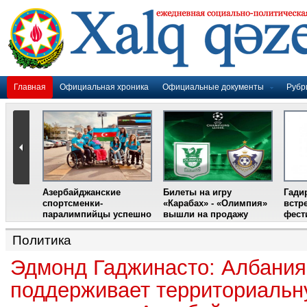
Главная
Официальная хроника
Официальные документы
Рубр
Азербайджанские
Билеты на игру
Гади
дером
спортсменки-
«Карабах» - «Олимпия»
встр
ании
паралимпийцы успешно
вышли на продажу
фест
выступили на III
Международном
Политика
фестивале парашютного
спорта
Эдмонд Гаджинасто: Албания
поддерживает территориаль