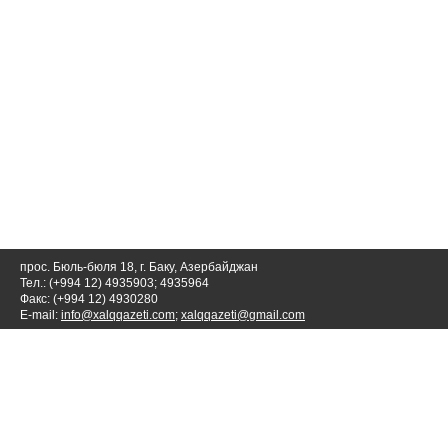
прос. Бюль-бюля 18, г. Баку, Азербайджан
Тел.: (+994 12) 4935903; 4935964
Факс: (+994 12) 4930280
E-mail:
info@xalqqazeti.com
;
xalqqazeti@gmail.com