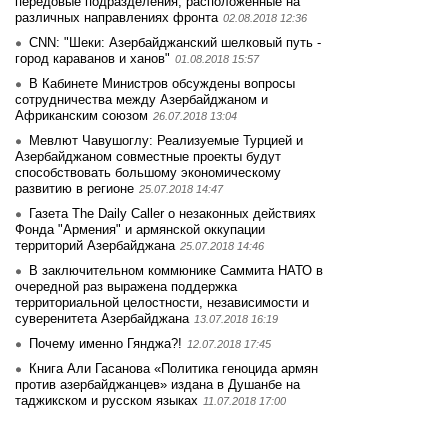
передовые подразделения, расположенные на
различных направлениях фронта
02.08.2018 12:36
CNN: "Шеки: Азербайджанский шелковый путь -
город караванов и ханов"
01.08.2018 15:57
В Кабинете Министров обсуждены вопросы
сотрудничества между Азербайджаном и
Африканским союзом
26.07.2018 13:04
Мевлют Чавушоглу: Реализуемые Турцией и
Азербайджаном совместные проекты будут
способствовать большому экономическому
развитию в регионе
25.07.2018 14:47
Газета The Daily Caller о незаконных действиях
Фонда "Армения" и армянской оккупации
территорий Азербайджана
25.07.2018 14:46
В заключительном коммюнике Саммита НАТО в
очередной раз выражена поддержка
территориальной целостности, независимости и
суверенитета Азербайджана
13.07.2018 16:19
Почему именно Гянджа?!
12.07.2018 17:45
Книга Али Гасанова «Политика геноцида армян
против азербайджанцев» издана в Душанбе на
таджикском и русском языках
11.07.2018 17:00