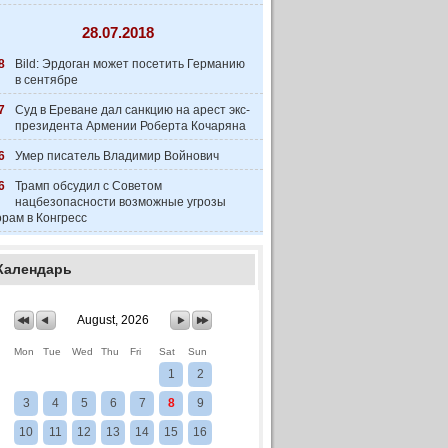
28.07.2018
8
Bild: Эрдоган может посетить Германию
в сентябре
7
Суд в Ереване дал санкцию на арест экс-
президента Армении Роберта Кочаряна
6
Умер писатель Владимир Войнович
6
Трамп обсудил с Советом
нацбезопасности возможные угрозы
рам в Конгресс
Календарь
August, 2026
Mon
Tue
Wed
Thu
Fri
Sat
Sun
1
2
3
4
5
6
7
8
9
10
11
12
13
14
15
16