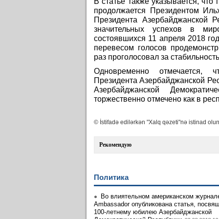
В статье также указывается, что
продолжается Президентом Иль
Президента Азербайджанской Р
значительных успехов в ми
состоявшихся 11 апреля 2018 го
перевесом голосов продемонстр
раз проголосовал за стабильность
Одновременно отмечается, ч
Президента Азербайджанской Рес
Азербайджанской Демократи
торжественно отмечено как в респ
© İstifadə edilərkən "Xalq qəzeti"nə istinad olun
Рекомендую
Политика
Во влиятельном американском журнале
Ambassador опубликована статья, посвя
100-летнему юбилею Азербайджанской