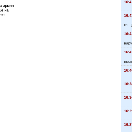
16:4
а армян
бе на
:00
16:4
канц
16:4
нару
16:4
пров
16:4
16:3
16:3
16:2
16:2