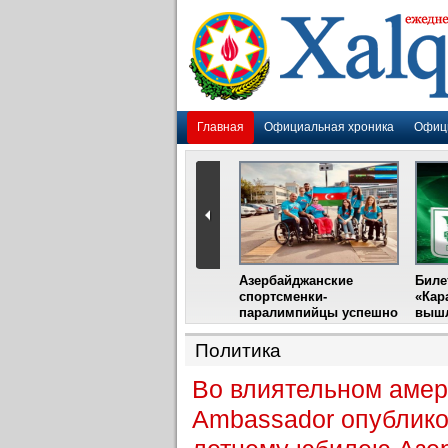
Главная
Официальная хроника
Офиц
Гадир Гусейнов
Азербайджанские
Биле
импия»
встретится с лидером
спортсменки-
«Кар
жу
фестиваля в Испании
паралимпийцы успешно
вышл
выступили на III
Международном
Политика
фестивале парашютного
спорта
Во влиятельном амер
Ambassador опублико