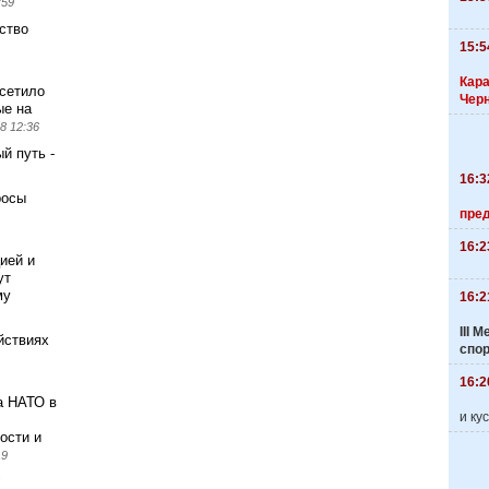
:59
ство
15:5
Кара
сетило
Чер
ые на
8 12:36
й путь -
16:3
росы
пре
16:2
ией и
ут
му
16:2
III
ействиях
спо
16:2
а НАТО в
и ку
ости и
19