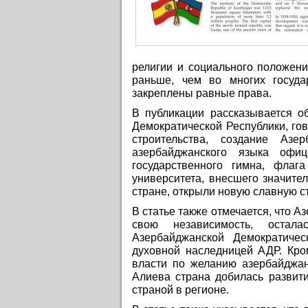
религии и социального положени
раньше, чем во многих госуд
закреплены равные права.
В публикации рассказывается о
Демократической Республики, гов
строительства, создание Азе
азербайджанского языка офиц
государственного гимна, флага
университета, внесшего значит
стране, открыли новую славную с
В статье также отмечается, что А
свою независимость, остала
Азербайджанской Демократичес
духовной наследницей АДР. Кром
власти по желанию азербайджан
Алиева страна добилась развит
страной в регионе.