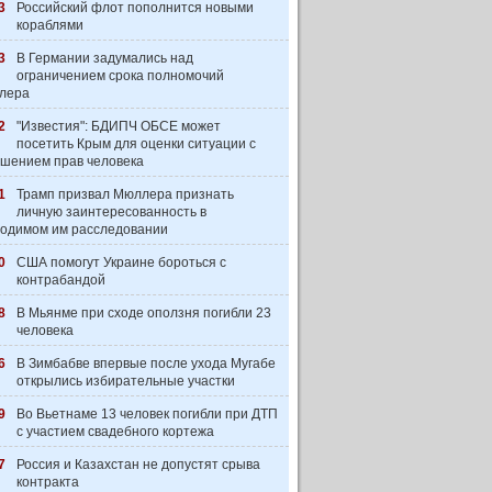
3
Российский флот пополнится новыми
кораблями
3
В Германии задумались над
ограничением срока полномочий
лера
2
"Известия": БДИПЧ ОБСЕ может
посетить Крым для оценки ситуации с
шением прав человека
1
Трамп призвал Мюллера признать
личную заинтересованность в
одимом им расследовании
0
США помогут Украине бороться с
контрабандой
8
В Мьянме при сходе оползня погибли 23
человека
6
В Зимбабве впервые после ухода Мугабе
открылись избирательные участки
9
Во Вьетнаме 13 человек погибли при ДТП
с участием свадебного кортежа
7
Россия и Казахстан не допустят срыва
контракта