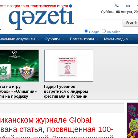
Az
En
Суббота,
08 Август
, 2
Google
На сайте
иальные документы
Рубрики
Память крови
Мультимедиа
ты на игру
Гадир Гусейнов
абах» - «Олимпия»
встретится с лидером
и на продажу
фестиваля в Испании
иканском журнале Global
вана статья, посвященная 100-