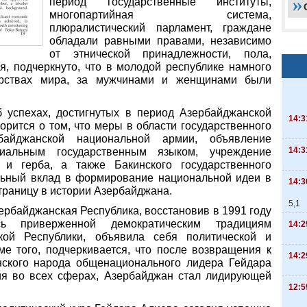
период государственные институты,
многопартийная система,
плюралистический парламент, граждане
обладали равными правами, независимо
от этнической принадлежности, пола,
я, подчеркнуто, что в молодой республике намного
арствах мира, за мужчинами и женщинами были
б успехах, достигнутых в период Азербайджанской
14:3
орится о том, что меры в области государственного
рбайджанской национальной армии, объявление
14:3
иальным государственным языком, учреждение
 и герба, а также Бакинского государственного
ельный вклад в формирование национальной идеи в
14:3
траницу в истории Азербайджана.
5,1
зербайджанская Республика, восстановив в 1991 году
сь приверженной демократическим традициям
14:2
кой Республики, объявила себя политической и
е того, подчеркивается, что после возвращения к
14:2
ского народа общенационального лидера Гейдара
ия во всех сферах, Азербайджан стал лидирующей
12:5