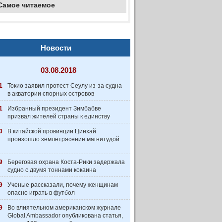
Самое читаемое
Новости
03.08.2018
1
Токио заявил протест Сеулу из-за судна
в акватории спорных островов
1
Избранный президент Зимбабве
призвал жителей страны к единству
0
В китайской провинции Цинхай
произошло землетрясение магнитудой
9
Береговая охрана Коста-Рики задержала
судно с двумя тоннами кокаина
9
Ученые рассказали, почему женщинам
опасно играть в футбол
9
Во влиятельном американском журнале
Global Ambassador опубликована статья,