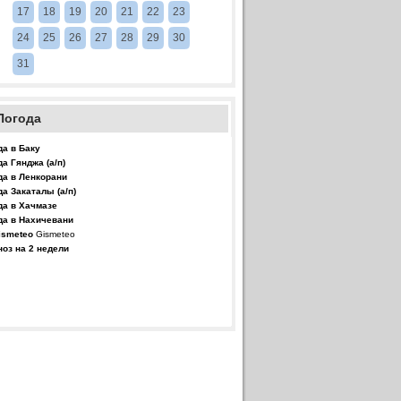
17
18
19
20
21
22
23
24
25
26
27
28
29
30
31
Погода
да в Баку
да Гянджа (а/п)
да в Ленкорани
да Закаталы (а/п)
да в Хачмазе
да в Нахичевани
Gismeteo
ноз на 2 недели