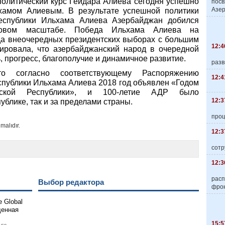
 политический курс Гейдара Алиева сегодня успешно
пос
Азер
хамом Алиевым. В результате успешной политики
еспублики Ильхама Алиева Азербайджан добился
ровом масштабе. Победа Ильхама Алиева на
да внеочередных президентских выборах с большим
12:4
ировала, что азербайджанский народ в очередной
, прогресс, благополучие и динамичное развитие.
разв
то согласно соответствующему Распоряжению
12:4
публики Ильхама Алиева 2018 год объявлен «Годом
ческой Республики», и 100-летие АДР было
12:3
ублике, так и за пределами страны.
про
malıdır.
12:3
сотр
12:3
расп
Выбор редактора
фро
 Global
щенная
15:5