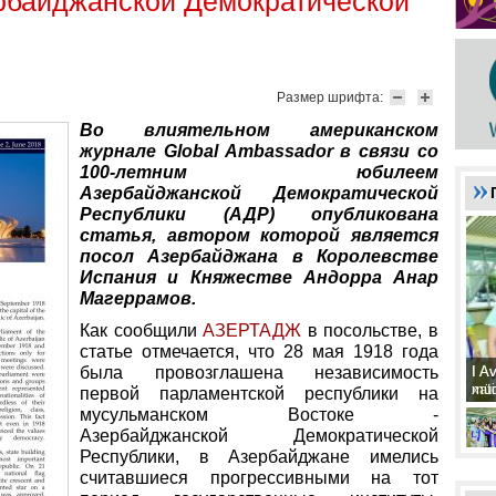
рбайджанской Демократической
Размер шрифта:
Во влиятельном американском
журнале Global Ambassador в связи со
100-летним юбилеем
Азербайджанской Демократической
Республики (АДР) опубликована
статья, автором которой является
посол Азербайджана в Королевстве
Испания и Княжестве Андорра Анар
Магеррамов.
Как сообщили
АЗЕРТА
ДЖ
в посольстве, в
статье отмечается, что 28 мая 1918 года
I A
I A
была провозглашена независимость
xat
müd
первой парламентской республики на
мусульманском Востоке -
Азербайджанской Демократической
Республики, в Азербайджане имелись
считавшиеся прогрессивными на тот