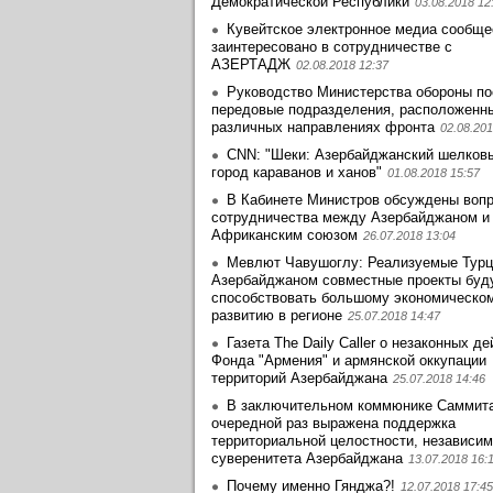
Демократической Республики
03.08.2018 12
Кувейтское электронное медиа сообще
заинтеpесовано в сотрудничестве с
АЗЕРТАДЖ
02.08.2018 12:37
Руководство Министерства обороны по
передовые подразделения, расположенн
различных направлениях фронта
02.08.201
CNN: "Шеки: Азербайджанский шелковы
город караванов и ханов"
01.08.2018 15:57
В Кабинете Министров обсуждены воп
сотрудничества между Азербайджаном и
Африканским союзом
26.07.2018 13:04
Мевлют Чавушоглу: Реализуемые Турц
Азербайджаном совместные проекты буд
способствовать большому экономическо
развитию в регионе
25.07.2018 14:47
Газета The Daily Caller о незаконных д
Фонда "Армения" и армянской оккупации
территорий Азербайджана
25.07.2018 14:46
В заключительном коммюнике Саммит
очередной раз выражена поддержка
территориальной целостности, независим
суверенитета Азербайджана
13.07.2018 16:
Почему именно Гянджа?!
12.07.2018 17:45