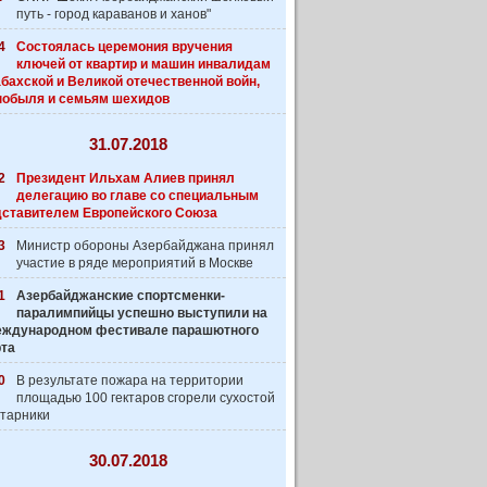
путь - город караванов и ханов"
4
Состоялась церемония вручения
ключей от квартир и машин инвалидам
бахской и Великой отечественной войн,
нобыля и семьям шехидов
31.07.2018
2
Президент Ильхам Алиев принял
делегацию во главе со специальным
дставителем Европейского Союза
3
Министр обороны Азербайджана принял
участие в ряде мероприятий в Москве
1
Азербайджанские спортсменки-
паралимпийцы успешно выступили на
 Международном фестивале парашютного
рта
0
В результате пожара на территории
площадью 100 гектаров сгорели сухостой
старники
30.07.2018