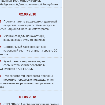
вященная 100-летнему юбилею
байджанской Демократической Республики
02.08.2018
6
Почтена память выдающихся деятелей
искусства, имеющим особые заслуги в
итии национального кинематографа
1
Ученые создали наночастицы,
защищающие зубы от кариеса
7
Центральный банк оставил без
изменений учетную ставку на уровне 10
центов
7
Кувейтское электронное медиа
сообщество заинтеpесовано в
удничестве с АЗЕРТАДЖ
6
Руководство Министерства обороны
посетило передовые подразделения,
оложенные на различных направлениях
нта
01.08.2018
7
CNN: "Шеки: Азербайджанский шелковый