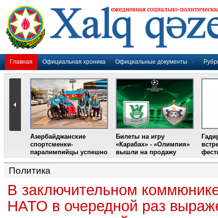
Главная
Официальная хроника
Официальные документы
Рубр
Азербайджанские
Билеты на игру
Гади
дером
спортсменки-
«Карабах» - «Олимпия»
встр
ании
паралимпийцы успешно
вышли на продажу
фест
выступили на III
Международном
Политика
фестивале парашютного
спорта
В заключительном коммюник
НАТО в очередной раз выраж