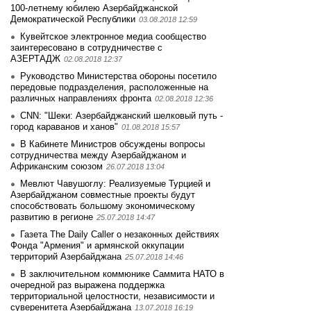
100-летнему юбилею Азербайджанской
Демократической Республики
03.08.2018 12:59
Кувейтское электронное медиа сообщество
заинтеpесовано в сотрудничестве с
АЗЕРТАДЖ
02.08.2018 12:37
Руководство Министерства обороны посетило
передовые подразделения, расположенные на
различных направлениях фронта
02.08.2018 12:36
CNN: "Шеки: Азербайджанский шелковый путь -
город караванов и ханов"
01.08.2018 15:57
В Кабинете Министров обсуждены вопросы
сотрудничества между Азербайджаном и
Африканским союзом
26.07.2018 13:04
Мевлют Чавушоглу: Реализуемые Турцией и
Азербайджаном совместные проекты будут
способствовать большому экономическому
развитию в регионе
25.07.2018 14:47
Газета The Daily Caller о незаконных действиях
Фонда "Армения" и армянской оккупации
территорий Азербайджана
25.07.2018 14:46
В заключительном коммюнике Саммита НАТО в
очередной раз выражена поддержка
территориальной целостности, независимости и
суверенитета Азербайджана
13.07.2018 16:19