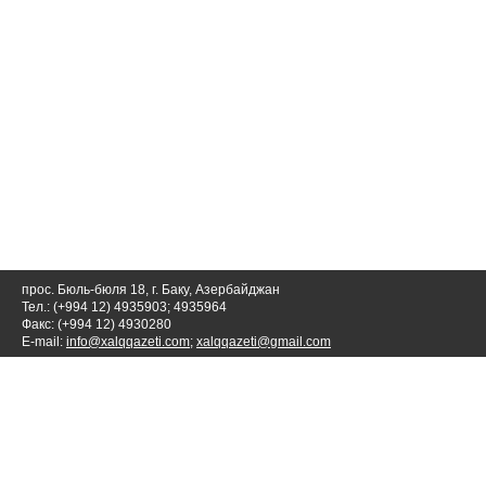
прос. Бюль-бюля 18, г. Баку, Азербайджан
Тел.: (+994 12) 4935903; 4935964
Факс: (+994 12) 4930280
E-mail:
info@xalqqazeti.com
;
xalqqazeti@gmail.com