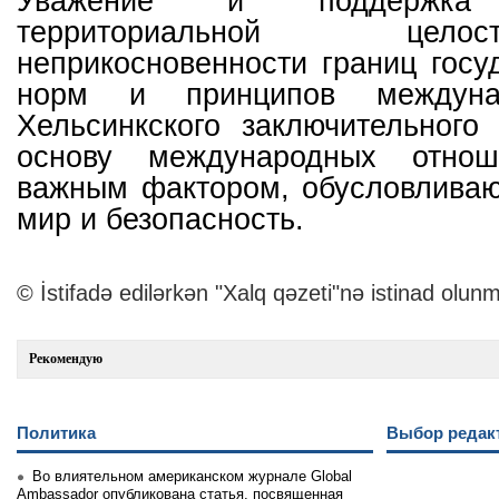
Уважение и поддержка с
территориальной цел
неприкосновенности границ госу
норм и принципов междунар
Хельсинкского заключительного
основу международных отнош
важным фактором, обусловлива
мир и безопасность.
© İstifadə edilərkən "Xalq qəzeti"nə istinad olunm
Рекомендую
Политика
Выбор редак
Во влиятельном американском журнале Global
Ambassador опубликована статья, посвященная