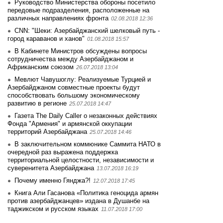
Руководство Министерства обороны посетило
передовые подразделения, расположенные на
различных направлениях фронта
02.08.2018 12:36
CNN: "Шеки: Азербайджанский шелковый путь -
город караванов и ханов"
01.08.2018 15:57
В Кабинете Министров обсуждены вопросы
сотрудничества между Азербайджаном и
Африканским союзом
26.07.2018 13:04
Мевлют Чавушоглу: Реализуемые Турцией и
Азербайджаном совместные проекты будут
способствовать большому экономическому
развитию в регионе
25.07.2018 14:47
Газета The Daily Caller о незаконных действиях
Фонда "Армения" и армянской оккупации
территорий Азербайджана
25.07.2018 14:46
В заключительном коммюнике Саммита НАТО в
очередной раз выражена поддержка
территориальной целостности, независимости и
суверенитета Азербайджана
13.07.2018 16:19
Почему именно Гянджа?!
12.07.2018 17:45
Книга Али Гасанова «Политика геноцида армян
против азербайджанцев» издана в Душанбе на
таджикском и русском языках
11.07.2018 17:00