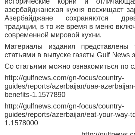
исторические корни и отличающа
азербайджанская кухня восхищает за
Азербайджане сохраняются дре
традиции, в то же время в меню вклю
современной мировой кухни.
Материалы издания представлены 
статьями в выпуске газеты Gulf News з
Со статьями можно ознакомиться по 
http://gulfnews.com/gn-focus/country-
guides/reports/azerbaijan/uae-azerbaijan
benefits-1.1577890
http://gulfnews.com/gn-focus/country-
guides/reports/azerbaijan/eat-your-way-t
1.1578000
http://gulfnews.com/gn-f