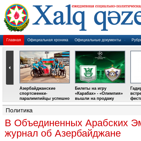
Главная
Официальная хроника
Официальные документы
Рубр
Азербайджанские
Билеты на игру
Гади
дером
спортсменки-
«Карабах» - «Олимпия»
встр
ании
паралимпийцы успешно
вышли на продажу
фест
выступили на III
Международном
Политика
фестивале парашютного
спорта
В Объединенных Арабских Эм
журнал об Азербайджане