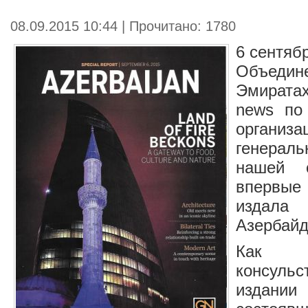
08.09.2015 10:44 | Прочитано: 1780
6 сентяб
Объеди
Эмиратах
news по
организа
генерал
нашей 
впервы
издал
Азербайд
Как 
консульс
издан