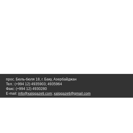
прос. Бюль-бюля 18, г. Баку, Азербайджан
Тел.: (+994 12) 4935903; 4935964
Факс: (+994 12) 4930280
E-mail:
info@xalqqazeti.com
;
xalqqazeti@gmail.com