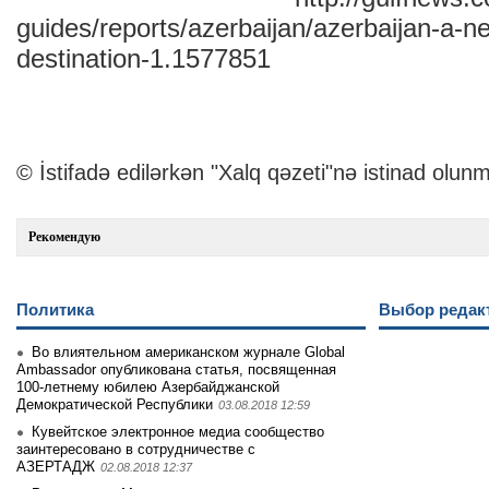
guides/reports/azerbaijan/azerbaijan-a-new
destination-1.1577851
© İstifadə edilərkən "Xalq qəzeti"nə istinad olunm
Рекомендую
Политика
Выбор редак
Во влиятельном американском журнале Global
Ambassador опубликована статья, посвященная
100-летнему юбилею Азербайджанской
Демократической Республики
03.08.2018 12:59
Кувейтское электронное медиа сообщество
заинтеpесовано в сотрудничестве с
АЗЕРТАДЖ
02.08.2018 12:37