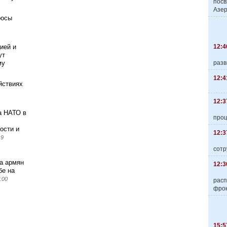
пос
Азер
росы
12:4
ией и
ут
разв
му
12:4
ействиях
12:3
а НАТО в
про
ости и
12:3
19
сотр
а армян
12:3
бе на
:00
расп
фро
15:5