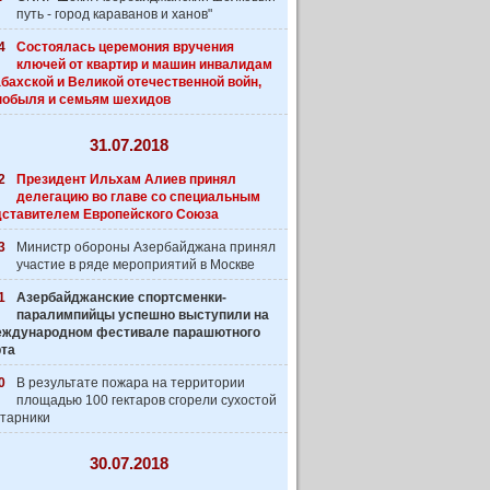
путь - город караванов и ханов"
4
Состоялась церемония вручения
ключей от квартир и машин инвалидам
бахской и Великой отечественной войн,
нобыля и семьям шехидов
31.07.2018
2
Президент Ильхам Алиев принял
делегацию во главе со специальным
дставителем Европейского Союза
3
Министр обороны Азербайджана принял
участие в ряде мероприятий в Москве
1
Азербайджанские спортсменки-
паралимпийцы успешно выступили на
 Международном фестивале парашютного
рта
0
В результате пожара на территории
площадью 100 гектаров сгорели сухостой
старники
30.07.2018