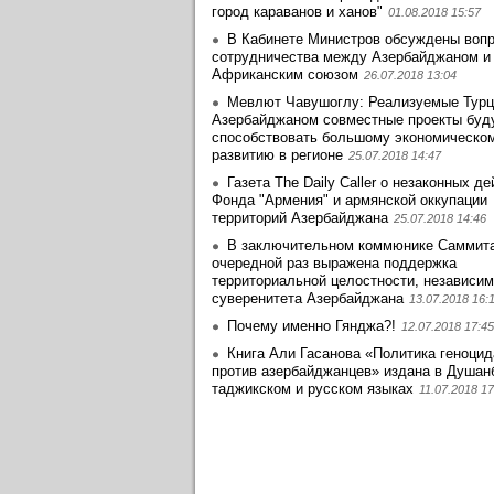
город караванов и ханов"
01.08.2018 15:57
В Кабинете Министров обсуждены воп
сотрудничества между Азербайджаном и
Африканским союзом
26.07.2018 13:04
Мевлют Чавушоглу: Реализуемые Турц
Азербайджаном совместные проекты буд
способствовать большому экономическо
развитию в регионе
25.07.2018 14:47
Газета The Daily Caller о незаконных д
Фонда "Армения" и армянской оккупации
территорий Азербайджана
25.07.2018 14:46
В заключительном коммюнике Саммит
очередной раз выражена поддержка
территориальной целостности, независим
суверенитета Азербайджана
13.07.2018 16:
Почему именно Гянджа?!
12.07.2018 17:45
Книга Али Гасанова «Политика геноцид
против азербайджанцев» издана в Душан
таджикском и русском языках
11.07.2018 17