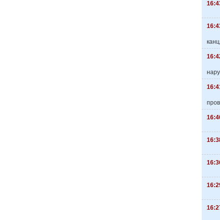
16:4
16:4
канц
16:4
нару
16:4
пров
16:4
16:3
16:3
16:2
16:2