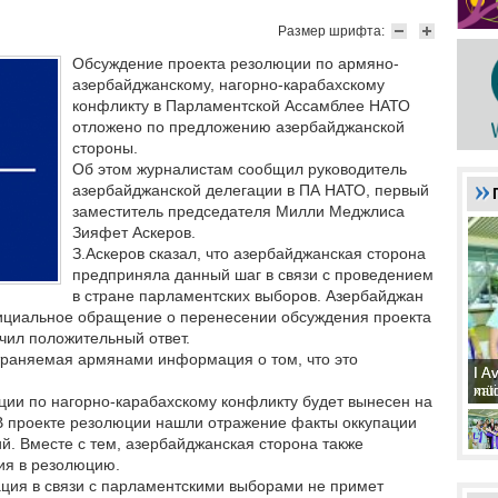
Размер шрифта:
Обсуждение проекта резолюции по армяно-
азербайджанскому, нагорно-карабахскому
конфликту в Парламентской Ассамблее НАТО
отложено по предложению азербайджанской
стороны.
Об этом журналистам сообщил руководитель
азербайджанской делегации в ПА НАТО, первый
заместитель председателя Милли Меджлиса
Зияфет Аскеров.
З.Аскеров сказал, что азербайджанская сторона
предприняла данный шаг в связи с проведением
в стране парламентских выборов. Азербайджан
циальное обращение о перенесении обсуждения проекта
учил положительный ответ.
раняемая армянами информация о том, что это
I A
I A
xat
müd
юции по нагорно-карабахскому конфликту будет вынесен на
В проекте резолюции нашли отражение факты оккупации
. Вместе с тем, азербайджанская сторона также
ия в резолюцию.
ация в связи с парламентскими выборами не примет