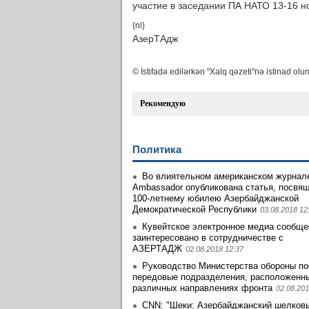
участие в заседании ПА НАТО 13-16 н
{nl}
АзерТАдж
© İstifadə edilərkən "Xalq qəzeti"nə istinad olun
Рекомендую
Политика
Во влиятельном американском журнале
Ambassador опубликована статья, посвя
100-летнему юбилею Азербайджанской
Демократической Республики
03.08.2018 12
Кувейтское электронное медиа сообще
заинтеpесовано в сотрудничестве с
АЗЕРТАДЖ
02.08.2018 12:37
Руководство Министерства обороны по
передовые подразделения, расположенн
различных направлениях фронта
02.08.201
CNN: "Шеки: Азербайджанский шелковы