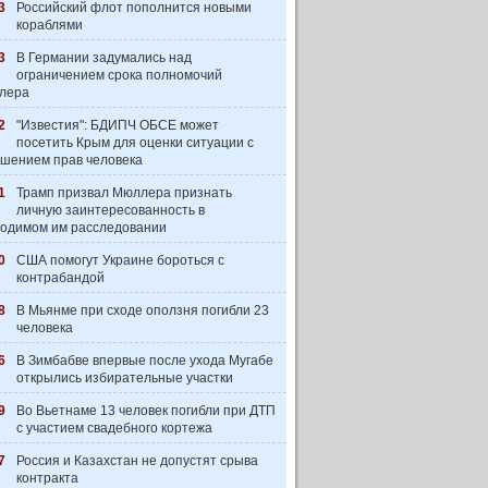
3
Российский флот пополнится новыми
кораблями
3
В Германии задумались над
ограничением срока полномочий
лера
2
"Известия": БДИПЧ ОБСЕ может
посетить Крым для оценки ситуации с
шением прав человека
1
Трамп призвал Мюллера признать
личную заинтересованность в
одимом им расследовании
0
США помогут Украине бороться с
контрабандой
8
В Мьянме при сходе оползня погибли 23
человека
6
В Зимбабве впервые после ухода Мугабе
открылись избирательные участки
9
Во Вьетнаме 13 человек погибли при ДТП
с участием свадебного кортежа
7
Россия и Казахстан не допустят срыва
контракта