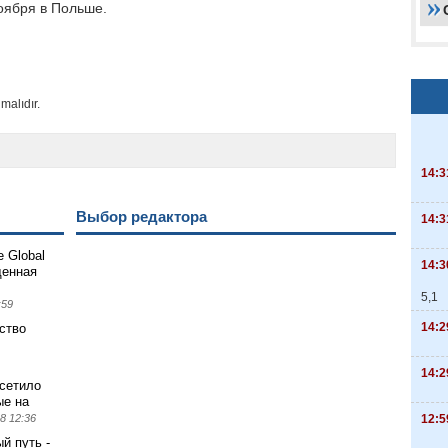
оября в Польше.
malıdır.
14:3
Выбор редактора
14:3
 Global
14:3
щенная
5,1
:59
14:2
ство
14:2
сетило
ые на
12:5
8 12:36
й путь -