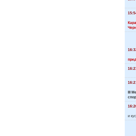
15:5
Кара
Чер
16:3
пре
16:2
16:2
III
спо
16:2
и ку