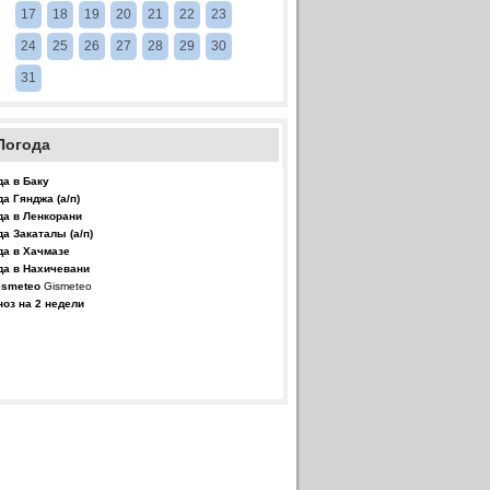
17
18
19
20
21
22
23
24
25
26
27
28
29
30
31
Погода
да в Баку
да Гянджа (а/п)
да в Ленкорани
да Закаталы (а/п)
да в Хачмазе
да в Нахичевани
Gismeteo
ноз на 2 недели