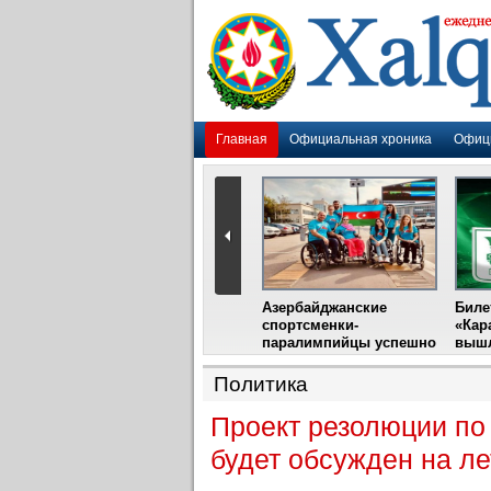
Главная
Официальная хроника
Офиц
Гадир Гусейнов
Азербайджанские
Биле
импия»
встретится с лидером
спортсменки-
«Кар
жу
фестиваля в Испании
паралимпийцы успешно
вышл
выступили на III
Международном
Политика
фестивале парашютного
спорта
Проект резолюции по
будет обсужден на л