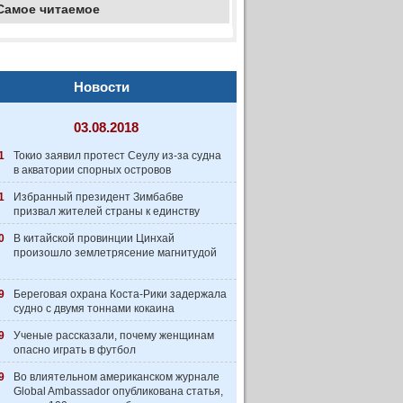
Самое читаемое
Новости
03.08.2018
1
Токио заявил протест Сеулу из-за судна
в акватории спорных островов
1
Избранный президент Зимбабве
призвал жителей страны к единству
0
В китайской провинции Цинхай
произошло землетрясение магнитудой
9
Береговая охрана Коста-Рики задержала
судно с двумя тоннами кокаина
9
Ученые рассказали, почему женщинам
опасно играть в футбол
9
Во влиятельном американском журнале
Global Ambassador опубликована статья,