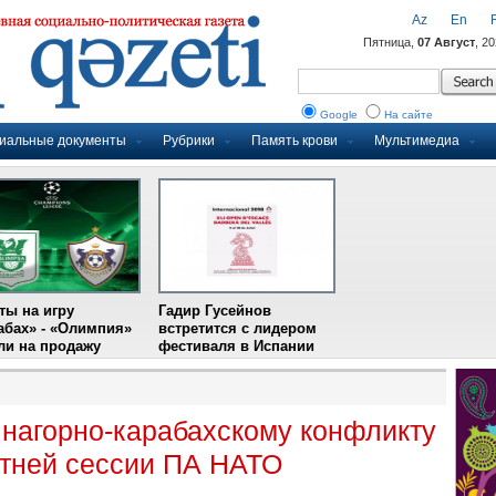
Az
En
Пятница,
07 Август
, 2
Google
На сайте
иальные документы
Рубрики
Память крови
Мультимедиа
ты на игру
Гадир Гусейнов
абах» - «Олимпия»
встретится с лидером
и на продажу
фестиваля в Испании
 нагорно-карабахскому конфликту
етней сессии ПА НАТО