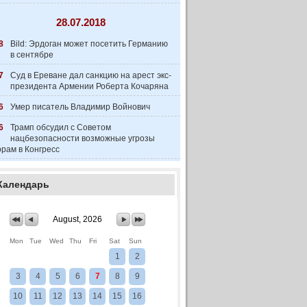
28.07.2018
8
Bild: Эрдоган может посетить Германию
в сентябре
7
Суд в Ереване дал санкцию на арест экс-
президента Армении Роберта Кочаряна
6
Умер писатель Владимир Войнович
6
Трамп обсудил с Советом
нацбезопасности возможные угрозы
рам в Конгресс
Календарь
August, 2026
Mon
Tue
Wed
Thu
Fri
Sat
Sun
1
2
3
4
5
6
7
8
9
10
11
12
13
14
15
16