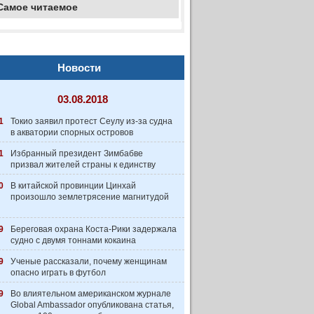
Самое читаемое
Новости
03.08.2018
1
Токио заявил протест Сеулу из-за судна
в акватории спорных островов
1
Избранный президент Зимбабве
призвал жителей страны к единству
0
В китайской провинции Цинхай
произошло землетрясение магнитудой
9
Береговая охрана Коста-Рики задержала
судно с двумя тоннами кокаина
9
Ученые рассказали, почему женщинам
опасно играть в футбол
9
Во влиятельном американском журнале
Global Ambassador опубликована статья,