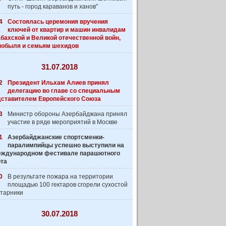
путь - город караванов и ханов"
4
Состоялась церемония вручения
ключей от квартир и машин инвалидам
бахской и Великой отечественной войн,
нобыля и семьям шехидов
31.07.2018
2
Президент Ильхам Алиев принял
делегацию во главе со специальным
дставителем Европейского Союза
3
Министр обороны Азербайджана принял
участие в ряде мероприятий в Москве
1
Азербайджанские спортсменки-
паралимпийцы успешно выступили на
 Международном фестивале парашютного
рта
0
В результате пожара на территории
площадью 100 гектаров сгорели сухостой
старники
30.07.2018