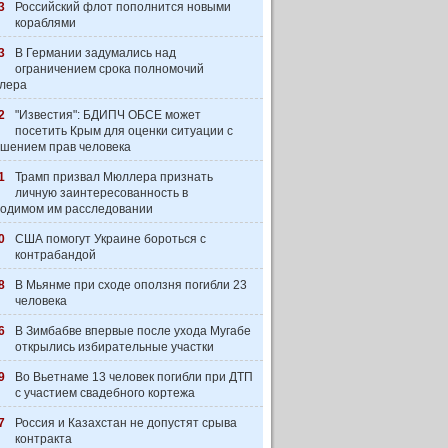
3
Российский флот пополнится новыми
кораблями
3
В Германии задумались над
ограничением срока полномочий
лера
2
"Известия": БДИПЧ ОБСЕ может
посетить Крым для оценки ситуации с
шением прав человека
1
Трамп призвал Мюллера признать
личную заинтересованность в
одимом им расследовании
0
США помогут Украине бороться с
контрабандой
8
В Мьянме при сходе оползня погибли 23
человека
6
В Зимбабве впервые после ухода Мугабе
открылись избирательные участки
9
Во Вьетнаме 13 человек погибли при ДТП
с участием свадебного кортежа
7
Россия и Казахстан не допустят срыва
контракта