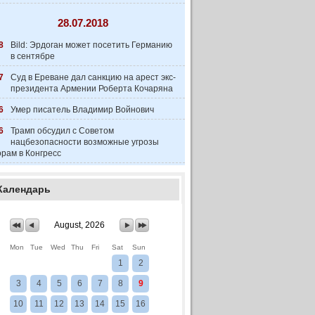
28.07.2018
8
Bild: Эрдоган может посетить Германию
в сентябре
7
Суд в Ереване дал санкцию на арест экс-
президента Армении Роберта Кочаряна
6
Умер писатель Владимир Войнович
6
Трамп обсудил с Советом
нацбезопасности возможные угрозы
рам в Конгресс
Календарь
August, 2026
Mon
Tue
Wed
Thu
Fri
Sat
Sun
1
2
3
4
5
6
7
8
9
10
11
12
13
14
15
16