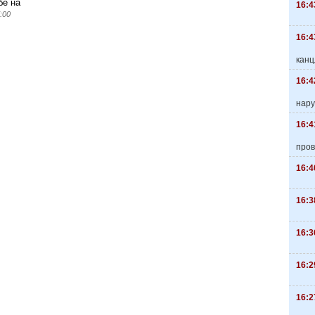
бе на
16:4
:00
16:4
канц
16:4
нару
16:4
пров
16:4
16:3
16:3
16:2
16:2