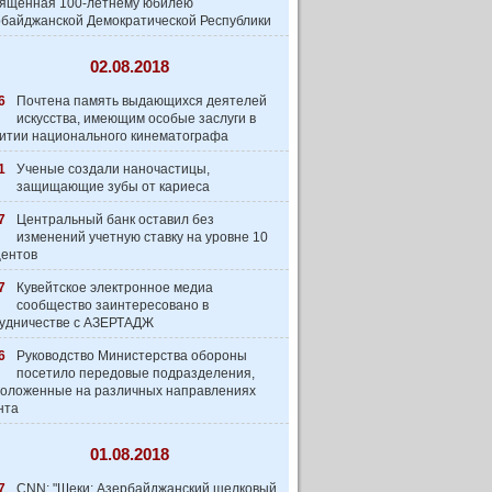
вященная 100-летнему юбилею
байджанской Демократической Республики
02.08.2018
6
Почтена память выдающихся деятелей
искусства, имеющим особые заслуги в
итии национального кинематографа
1
Ученые создали наночастицы,
защищающие зубы от кариеса
7
Центральный банк оставил без
изменений учетную ставку на уровне 10
центов
7
Кувейтское электронное медиа
сообщество заинтеpесовано в
удничестве с АЗЕРТАДЖ
6
Руководство Министерства обороны
посетило передовые подразделения,
оложенные на различных направлениях
нта
01.08.2018
7
CNN: "Шеки: Азербайджанский шелковый