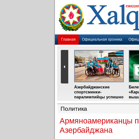
Главная
Официальная хроника
Офиц
Гадир Гусейнов
Азербайджанские
Биле
импия»
встретится с лидером
спортсменки-
«Кар
жу
фестиваля в Испании
паралимпийцы успешно
вышл
выступили на III
Международном
Политика
фестивале парашютного
спорта
Армяноамериканцы п
Азербайджана