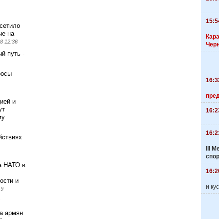
15:5
сетило
ые на
Кара
8 12:36
Чер
й путь -
росы
16:3
пре
ией и
ут
16:2
му
16:2
ействиях
III
спо
а НАТО в
16:2
ости и
и ку
19
а армян