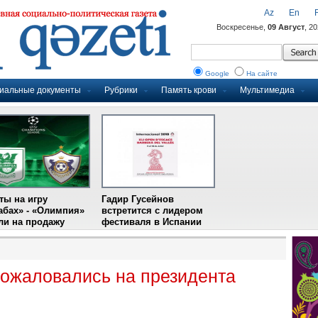
Az
En
Воскресенье,
09 Август
, 2
Google
На сайте
иальные документы
Рубрики
Память крови
Мультимедиа
ты на игру
Гадир Гусейнов
абах» - «Олимпия»
встретится с лидером
и на продажу
фестиваля в Испании
ожаловались на президента