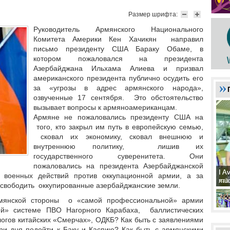
Размер шрифта:
Руководитель Армянского Национального
Комитета Америки Кен Хачикян направил
письмо президенту США Бараку Обаме, в
котором пожаловался на президента
Азербайджана Ильхама Алиева и призвал
американского президента публично осудить его
за «угрозы в адрес армянского народа»,
озвученные 17 сентября. Это обстоятельство
вызывает вопросы к армяноамериканцам.
Армяне не пожаловались президенту США на
того, кто закрыл им путь в европейскую семью,
сковал их экономику, сковал внешнюю и
внутреннюю политику, лишив их
государственного суверенитета. Они
пожаловались на президента Азербайджанской
I A
I A
 военных действий против оккупационной армии, а за
xat
müd
освободить оккупированные азербайджанские земли.
рмянской стороны о «самой профессиональной» армии
й» системе ПВО Нагорного Карабаха, баллистических
логов китайских «Смерчах», ОДКБ? Как быть с заявлениями
ри дня подойти к Баку и Каспию? Как быть с армянскими