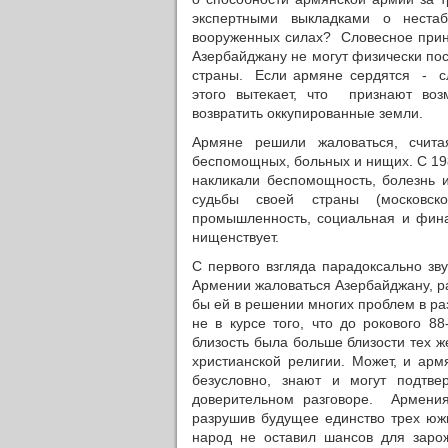
экспертными выкладками о неста
вооруженных силах? Словесное прин
Азербайджану не могут физически по
страны. Если армяне сердятся - сле
этого вытекает, что признают во
возвратить оккупированные земли.
Армяне решили жаловаться, счит
беспомощных, больных и нищих. С 19
накликали беспомощность, болезнь
судьбы своей страны (московск
промышленность, социальная и фин
нищенствует.
С первого взгляда парадоксально зв
Армении жаловаться Азербайджану, р
бы ей в решении многих проблем в р
не в курсе того, что до рокового 8
близость была больше близости тех 
христианской религии. Может, и ар
безусловно, знают и могут подтве
доверительном разговоре. Армения
разрушив будущее единство трех юж
народ не оставил шансов для заро