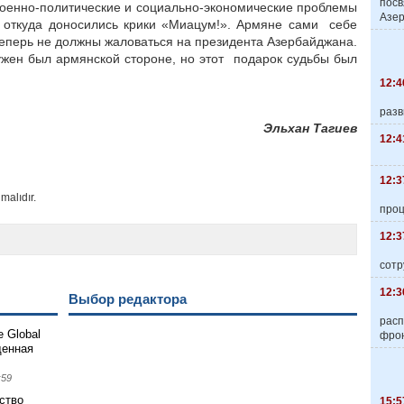
пос
оенно-политические и социально-экономические проблемы
Азер
 откуда доносились крики «Миацум!». Армяне сами себе
теперь не должны жаловаться на президента Азербайджана.
жен был армянской стороне, но этот подарок судьбы был
12:4
разв
Эльхан Тагиев
12:4
12:3
malıdır.
про
12:3
сотр
12:3
Выбор редактора
расп
 Global
фро
щенная
:59
ство
15:5