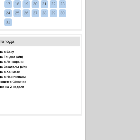
17
18
19
20
21
22
23
24
25
26
27
28
29
30
31
Погода
да в Баку
да Гянджа (а/п)
да в Ленкорани
да Закаталы (а/п)
да в Хачмазе
да в Нахичевани
Gismeteo
ноз на 2 недели