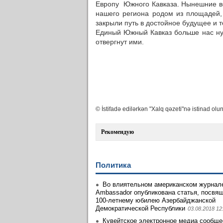
Европу Южного Кавказа. Нынешние в
нашего региона родом из площадей,
закрыли путь в достойное будущее и 
Единый Южный Кавказ больше нас ну
отвергнут ими.
© İstifadə edilərkən "Xalq qəzeti"nə istinad olun
Рекомендую
Политика
Во влиятельном американском журнале
Ambassador опубликована статья, посвя
100-летнему юбилею Азербайджанской
Демократической Республики
03.08.2018 12
Кувейтское электронное медиа сообще