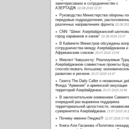
заинтеpесовано в сотрудничестве с
АЗЕРТАДЖ
02.08.2018 12:37
Руководство Министерства обороны по
передовые подразделения, расположенн
различных направлениях фронта
02.08.201
CNN: "Шеки: Азербайджанский шелковы
город караванов и ханов"
01.08.2018 15:57
В Кабинете Министров обсуждены воп
сотрудничества между Азербайджаном и
Африканским союзом
26.07.2018 13:04
Мевлют Чавушоглу: Реализуемые Турц
Азербайджаном совместные проекты буд
способствовать большому экономическо
развитию в регионе
25.07.2018 14:47
Газета The Daily Caller о незаконных д
Фонда "Армения" и армянской оккупации
территорий Азербайджана
25.07.2018 14:46
В заключительном коммюнике Саммит
очередной раз выражена поддержка
территориальной целостности, независим
суверенитета Азербайджана
13.07.2018 16:
Почему именно Гянджа?!
12.07.2018 17:45
Книга Али Гасанова «Политика геноцид