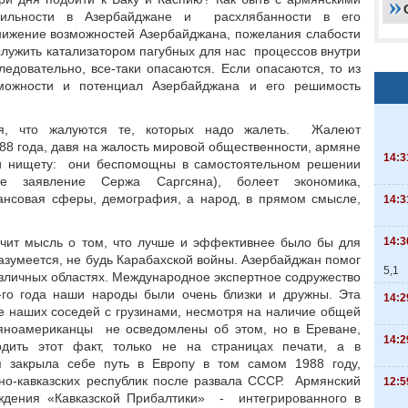
бильности в Азербайджане и расхлябанности в его
ижение возможностей Азербайджана, пожелания слабости
служить катализатором пагубных для нас процессов внутри
довательно, все-таки опасаются. Если опасаются, то из
зможности и потенциал Азербайджана и его решимость
ая, что жалуются те, которых надо жалеть. Жалеют
88 года, давя на жалость мировой общественности, армяне
14:3
 и нищету: они беспомощны в самостоятельном решении
ое заявление Сержа Саргсяна), болеет экономика,
ансовая сферы, демография, а народ, в прямом смысле,
14:3
14:3
учит мысль о том, что лучше и эффективнее было бы для
азумеется, не будь Карабахской войны. Азербайджан помог
5,1
азличных областях. Международное экспертное содружество
8-го года наши народы были очень близки и дружны. Эта
14:2
же наших соседей с грузинами, несмотря на наличие общей
мяноамериканцы не осведомлены об этом, но в Ереване,
14:2
рдить этот факт, только не на страницах печати, а в
 закрыла себе путь в Европу в том самом 1988 году,
но-кавказских республик после развала СССР. Армянский
12:5
ждения «Кавказской Прибалтики» - интегрированного в