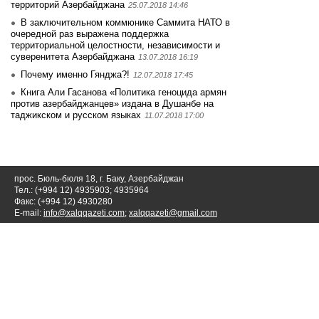
территорий Азербайджана
25.07.2018 14:46
В заключительном коммюнике Саммита НАТО в
очередной раз выражена поддержка
территориальной целостности, независимости и
суверенитета Азербайджана
13.07.2018 16:19
Почему именно Гянджа?!
12.07.2018 17:45
Книга Али Гасанова «Политика геноцида армян
против азербайджанцев» издана в Душанбе на
таджикском и русском языках
11.07.2018 17:00
прос. Бюль-бюля 18, г. Баку, Азербайджан
Тел.: (+994 12) 4935903; 4935964
Факс: (+994 12) 4930280
E-mail:
info@xalqqazeti.com
;
xalqqazeti@gmail.com