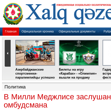
Главная
Официальная хроника
Официальные документы
Рубр
Политика
В Милли Меджлисе заслушан
омбудсмана