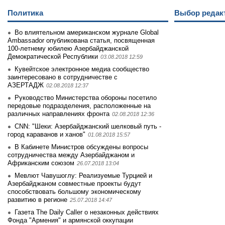
Политика
Выбор редак
Во влиятельном американском журнале Global
Ambassador опубликована статья, посвященная
100-летнему юбилею Азербайджанской
Демократической Республики
03.08.2018 12:59
Кувейтское электронное медиа сообщество
заинтеpесовано в сотрудничестве с
АЗЕРТАДЖ
02.08.2018 12:37
Руководство Министерства обороны посетило
передовые подразделения, расположенные на
различных направлениях фронта
02.08.2018 12:36
CNN: "Шеки: Азербайджанский шелковый путь -
город караванов и ханов"
01.08.2018 15:57
В Кабинете Министров обсуждены вопросы
сотрудничества между Азербайджаном и
Африканским союзом
26.07.2018 13:04
Мевлют Чавушоглу: Реализуемые Турцией и
Азербайджаном совместные проекты будут
способствовать большому экономическому
развитию в регионе
25.07.2018 14:47
Газета The Daily Caller о незаконных действиях
Фонда "Армения" и армянской оккупации