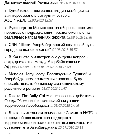
Демократической Республики
03.08.2018 12:59
Кувейтское электронное медиа сообщество
заинтеpесовано в сотрудничестве с
АЗЕРТАДЖ
02.08.2018 12:37
Руководство Министерства обороны посетило
передовые подразделения, расположенные на
различных направлениях фронта
02.08.2018 12:36
CNN: "Шеки: Азербайджанский шелковый путь -
город караванов и ханов"
01.08.2018 15:57
В Кабинете Министров обсуждены вопросы
сотрудничества между Азербайджаном и
Африканским союзом
26.07.2018 13:04
Мевлют Чавушоглу: Реализуемые Турцией и
Азербайджаном совместные проекты будут
способствовать большому экономическому
развитию в регионе
25.07.2018 14:47
Газета The Daily Caller о незаконных действиях
Фонда "Армения" и армянской оккупации
территорий Азербайджана
25.07.2018 14:46
В заключительном коммюнике Саммита НАТО в
очередной раз выражена поддержка
территориальной целостности, независимости и
суверенитета Азербайджана
13.07.2018 16:19