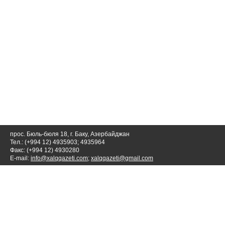
прос. Бюль-бюля 18, г. Баку, Азербайджан
Тел.: (+994 12) 4935903; 4935964
Факс: (+994 12) 4930280
E-mail:
info@xalqqazeti.com
;
xalqqazeti@gmail.com