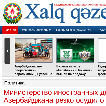
Главная
Официальная хроника
Официальные документы
Рубр
Азербайджанские
Билеты на игру
Гади
дером
спортсменки-
«Карабах» - «Олимпия»
встр
ании
паралимпийцы успешно
вышли на продажу
фест
выступили на III
Международном
Политика
фестивале парашютного
спорта
Министерство иностранных д
Азербайджана резко осудило 