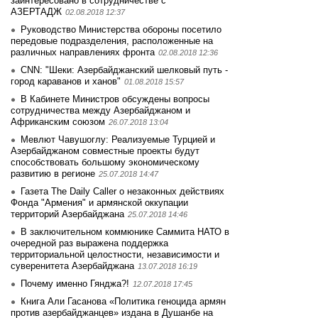
заинтеpесовано в сотрудничестве с
АЗЕРТАДЖ
02.08.2018 12:37
Руководство Министерства обороны посетило
передовые подразделения, расположенные на
различных направлениях фронта
02.08.2018 12:36
CNN: "Шеки: Азербайджанский шелковый путь -
город караванов и ханов"
01.08.2018 15:57
В Кабинете Министров обсуждены вопросы
сотрудничества между Азербайджаном и
Африканским союзом
26.07.2018 13:04
Мевлют Чавушоглу: Реализуемые Турцией и
Азербайджаном совместные проекты будут
способствовать большому экономическому
развитию в регионе
25.07.2018 14:47
Газета The Daily Caller о незаконных действиях
Фонда "Армения" и армянской оккупации
территорий Азербайджана
25.07.2018 14:46
В заключительном коммюнике Саммита НАТО в
очередной раз выражена поддержка
территориальной целостности, независимости и
суверенитета Азербайджана
13.07.2018 16:19
Почему именно Гянджа?!
12.07.2018 17:45
Книга Али Гасанова «Политика геноцида армян
против азербайджанцев» издана в Душанбе на