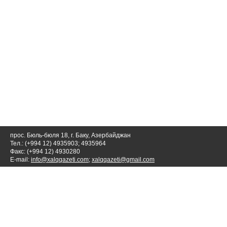
прос. Бюль-бюля 18, г. Баку, Азербайджан
Тел.: (+994 12) 4935903; 4935964
Факс: (+994 12) 4930280
E-mail:
info@xalqqazeti.com
;
xalqqazeti@gmail.com