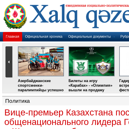
Главная
Официальная хроника
Официальные документы
Рубр
Азербайджанские
Билеты на игру
Гади
дером
спортсменки-
«Карабах» - «Олимпия»
встр
ании
паралимпийцы успешно
вышли на продажу
фест
выступили на III
Международном
Политика
фестивале парашютного
спорта
Вице-премьер Казахстана по
общенационального лидера Г