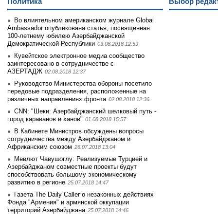
Политика
Выбор редак
Во влиятельном американском журнале Global
Ambassador опубликована статья, посвященная
100-летнему юбилею Азербайджанской
Демократической Республики
03.08.2018 12:59
Кувейтское электронное медиа сообщество
заинтеpесовано в сотрудничестве с
АЗЕРТАДЖ
02.08.2018 12:37
Руководство Министерства обороны посетило
передовые подразделения, расположенные на
различных направлениях фронта
02.08.2018 12:36
CNN: "Шеки: Азербайджанский шелковый путь -
город караванов и ханов"
01.08.2018 15:57
В Кабинете Министров обсуждены вопросы
сотрудничества между Азербайджаном и
Африканским союзом
26.07.2018 13:04
Мевлют Чавушоглу: Реализуемые Турцией и
Азербайджаном совместные проекты будут
способствовать большому экономическому
развитию в регионе
25.07.2018 14:47
Газета The Daily Caller о незаконных действиях
Фонда "Армения" и армянской оккупации
территорий Азербайджана
25.07.2018 14:46