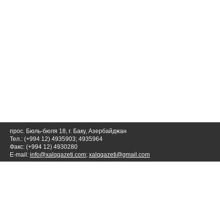
прос. Бюль-бюля 18, г. Баку, Азербайджан
Тел.: (+994 12) 4935903; 4935964
Факс: (+994 12) 4930280
E-mail:
info@xalqqazeti.com
;
xalqqazeti@gmail.com