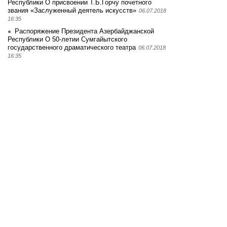
Республики О присвоении Т.Б.Горчу почетного
звания «Заслуженный деятель искусств»
06.07.2018
16:35
Распоряжение Президента Азербайджанской
Республики О 50-летии Сумгайытского
государственного драматического театра
06.07.2018
16:35